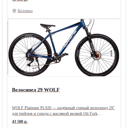
и полноправные члены вашей семьи. • Порода: Бернский
Зененхунд • Родословная: Полный пакет документов
Коломна
Окрас: Классический трехцветный • Родители:
Титулованные, с отличной психикой и здоровьем. •
Дополнительно: Щенки прошли дегельминтизацию,
привиты по возрасту, имеют клеймо/чип. Мы готовы
ответить на все ваши вопросы и помочь с выбором
идеального питомца. Звоните и приезжайте знакомиться!
Велосипед 29 WOLF
WOLF Platinum PL920 — надёжный горный велосипед 29"
для трейлов и города с масляной вилкой Oil Fork,
эффективно гасящей вибрации на неровностях. Оснащён
43 500 р.
современным группсетом Shimano CUES для чёткого