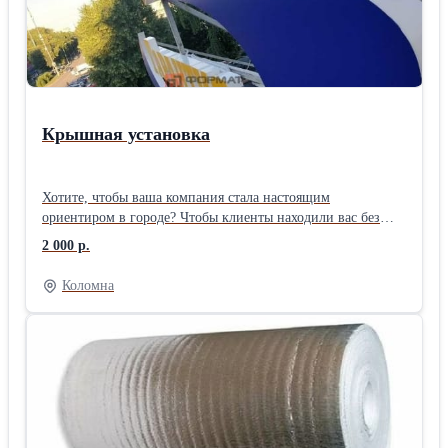
Крышная установка
Хотите, чтобы ваша компания стала настоящим
ориентиром в городе? Чтобы клиенты находили вас без
труда, а конкуренты восхищались вашим масштабом? ✨
2 000 р.
Тогда вам нужна крышная установка – самое эффектное и
мощное решение для наружной рекламы! 🏢 🚀 Крышная
Коломна
установка: ваш бренд – король города! 🚀 Это не просто
вывеска, это заявление о вашем успехе! Мы поможем
вашему бизнесу взлететь, создав величественную
конструкцию, которая будет работать на вас 24/7.
Представьте: ваше название, сияющее над городскими
улицами, видимое издалека, притягивающее взгляды и
вызывающее доверие. 🌟