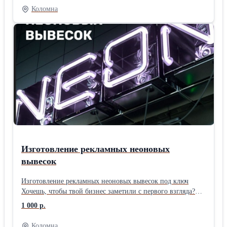
переключения передач в любых условиях и колёсами 29"
Коломна
для высокой проходимости и стабильности. Прочная рама с
эргономичной геометрией обеспечивает комфорт и
контроль для тренировок или отдыха. Стильный дизайн и
качественная сборка делают его идеальным выбором для
активных райдеров.
Изготовление рекламных неоновых
вывесок
Изготовление рекламных неоновых вывесок под ключ
Хочешь, чтобы твой бизнес заметили с первого взгляда?
Неон — это стильно, ярко и эффективно. 💡 Что мы
1 000 р.
делаем: — светящиеся логотипы и надписи — любой
размер и цвет — в помещение и на улицу ✨ Почему
Коломна