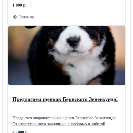
ваши самые смелые идеи в реальность, с любовью и
1 000 р.
профессионализмом подойдя к каждому сантиметру вашей
земли. 🏡 Откройте новые горизонты для вашего
Коломна
пространства! 🤩 Мы предлагаем полный комплекс услуг
по планировке участка: 👨‍👩‍👧‍👦🔥Зонирование: Разделим
вашу территорию на функциональные зоны — для отдыха,
сада, огорода, детских игр или барбекю. 🌸💧
⛰Ландшафтный дизайн: Создадим живописные
композиции, подберем растения, спроектируем водоемы и
альпийские горки. 🚶‍♀🚗Дорожки и площадки: Проложим
удобные и красивые дорожки, обустроим зоны отдыха и
парковку. 💡Освещение: Продумаем систему освещения,
чтобы ваш участок был уютным и безопасным в любое
время суток. 🌿Дренаж и полив: Обеспечим правильный
отвод воды и удобную систему полива для здоровья ваших
растений.
Предлагаем щенков Бернского Зененхунда!
Продаются очаровательные щенки Бернского Зененхунда!
От ответственного заводчика, с любовью и заботой
выращенные. Наши малыши – это будущие верные друзья
45 000 р.