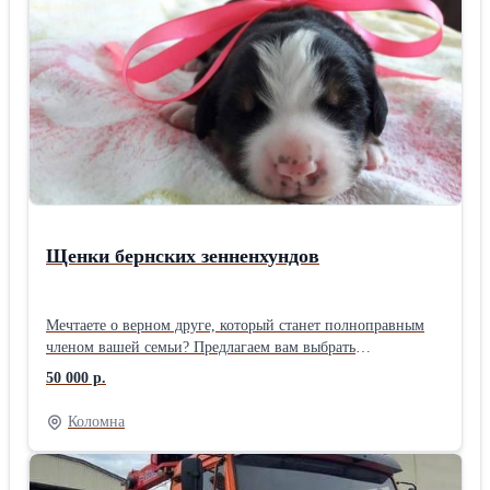
высоким стандартам качества.
Щенки бернских зенненхундов
Мечтаете о верном друге, который станет полноправным
членом вашей семьи? Предлагаем вам выбрать
очаровательного щенка Бернского Зененхунда – породы,
50 000 р.
известной своим добрым нравом, преданностью и
величественной красотой. Наши малыши родились от
Коломна
прекрасных представителей породы, с отличной
родословной и крепким здоровьем. Каждый щенок – это
воплощение элегантности и жизнерадостности. Они