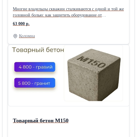
Многие владельцы скважин сталкиваются с одной и той же
головной болью: как защитить оборудование от
промерзания и грунтовых вод? Мы рекомендуем
63 000 р.
проверенное решение — кессон «Титан П-960». Почему
именно он? ✅ Надежность. Выполнен из качественного
Коломна
полипропилена. Он не ржавеет, не гниет и не требует
дополнительной гидроизоляции. ✅ Герметичность.
Конструкция полностью исключает попадание верховодки
в скважину. Ваша вода останется чистой. ✅ Удобство.
Внутри достаточно места для размещения автоматики,
гидроаккумулятора и фильтров. Обслуживать скважину
теперь можно в полный рост, а не «на корточках». ✅
Долговечность. Срок службы такого кессона — более 50
лет. Поставили и забыли. «Титан П-960» — это
инвестиция в комфорт вашего загородного дома. Хотите
узнать стоимость установки под ключ? Пишите в
комментариях или в директ, проконсультируем!
Товарный бетон М150