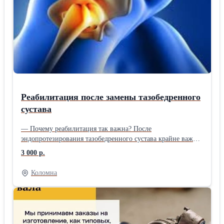
Реабилитация после замены тазобедренного
сустава
— Почему реабилитация так важна? После
эндопротезирования тазобедренного сустава крайне важно:
✅Вернуть подвижность: Восстановить полный объем
3 000 р.
движений в суставе. ✅Укрепить мышцы: Особенно
ягодичные и бедренные мышцы, которые поддерживают
Коломна
сустав. ✅Снять отеки и боли: Ускорить процесс
заживления и уменьшить дискомфорт. ✅Предотвратить
осложнения: Снизить риск развития контрактур, тромбозов
и вывиха эндопротеза. ✅Вернуться к активной жизни: Без
страха и ограничений вернуться к своим любимым