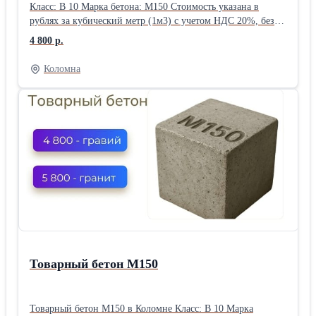
Класс: В 10 Марка бетона: М150 Стоимость указана в
рублях за кубический метр (1м3) с учетом НДС 20%, без
доставки и ПМД Воспользуйтесь выгодным предложением:
4 800 р.
скидка 7% будет зафиксирована за вашим номером
телефона до конца недели. Доставка бетона и раствора —
Коломна
круглосуточно, без выходных. Оформите заявку прямо
сейчас, чтобы зафиксировать цену.
Товарный бетон М150
Товарный бетон М150 в Коломне Класс: В 10 Марка