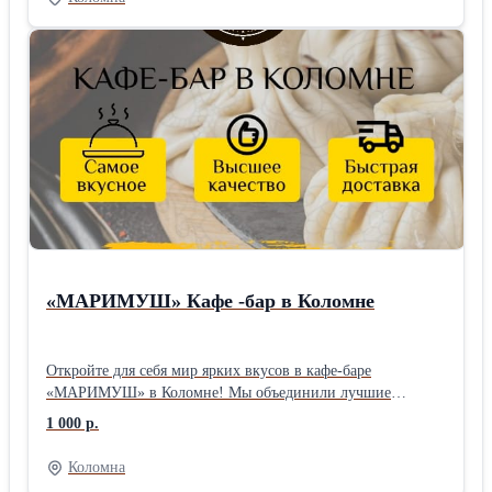
выбирают нас: — дизайн за 1 день — быстрые сроки
изготовления — гарантия и монтаж Есть идея? Воплотим в
неоне.
«МАРИМУШ» Кафе -бар в Коломне
Откройте для себя мир ярких вкусов в кафе-баре
«МАРИМУШ» в Коломне! Мы объединили лучшие
традиции кавказской, русской и европейской кухни, чтобы
1 000 р.
подарить вам незабываемые гастрономические
впечатления!
Коломна