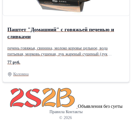
Паштет "Домашний" с говяжьей печенью и
сливками
печень говяжья, свинина, молоко коровье цельное, вода
питьевая, морковь сушеная, лук жареный сушеный (лук
репчатый, масло подсолнечное рафинированное
77 руб.
дезодорированное, мука пшеничная, соль пищевая), сливки
сухие, соль пищевая, сахар,Производитель: Собственное
Коломна
производство
Объявления без суеты
Правила
Контакты
© 2026