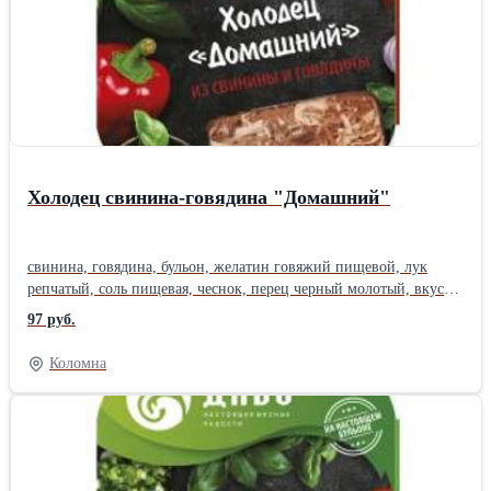
Холодец свинина-говядина "Домашний"
свинина, говядина, бульон, желатин говяжий пищевой, лук
репчатый, соль пищевая, чеснок, перец черный молотый, вкусо-
ароматическая добавка (горчица), усилитель вкуса и аромата
97 руб.
глутамат натрия, консервант сорбат калия, лавровый лист.
Коломна