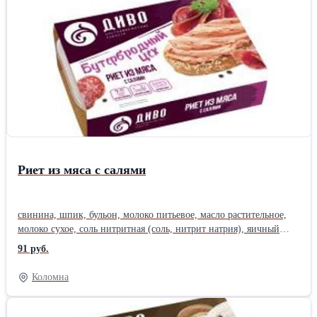
Риет из мяса с салями
свинина, шпик, бульон, молоко питьевое, масло растительное,
молоко сухое, соль нитритная (соль, нитрит натрия), яичный
порошок, колбаса сырокопченая салями (шпик, филе куриное,
91 руб.
мясо птицы механической обвалки, посолочно-нитритная смесь,
соль поваренная, пряности, перец чёрный, чеснок, горчица,
Коломна
тмин, кориандр, перец чили), сахар, консервант сорбат калия.