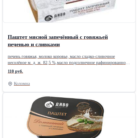
Паштет мясной запечённый с говяжьей
печенью и сливками
печень говяжья, молоко коровье, масло сладко-сливочное
несолёное м. д. ж. 82,5 %,масло подсолнечное рафинированное
дезодорированное, сливки сухие, вода питьевая, лук репчатый
110 руб.
свежий, морковь столовая свежая, лук жареный сушеный (лук
репчатый, масло подсолнечное рафинированное
Коломна
дезодорированное, мука пшеничная высший сорт, соль
пищевая), соль пищевая, сахар, перец чёрный молотый.