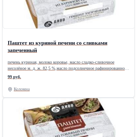
Паштет из куриной печени со сливками
запеченный
печень куриная, молоко коровье, масло сладко-сливочное
несолёное м. д. ж. 82,5 %,масло подсолнечное рафинированное
дезодорированное, сливки сухие, вода питьевая, лук репчатый
99 руб.
свежий, морковь столовая свежая, лук жареный сушеный (лук
репчатый, масло подсолнечное рафинированное
Коломна
дезодорированное, мука пшеничная высший сорт, соль
пищевая), соль пищевая, сахар, перец чёрный молотый.