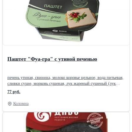
Паштет "Фуа-гра" с утиной печенью
печень утиная, свинина, молоко коровье цельное, вода питьевая,
сливки сухие, морковь сушеная, лук жареный сушеный (лук
репчатый, масло подсолнечное рафинированное
77 руб.
дезодорированное, мука пшеничная, соль пищевая), соль
пищевая, яблоки сушеные, мед, сахар, консервант сорбат калия,
Коломна
перец белый молотый, перец черный молотый, корица
молотая.Производитель: Собственное производство