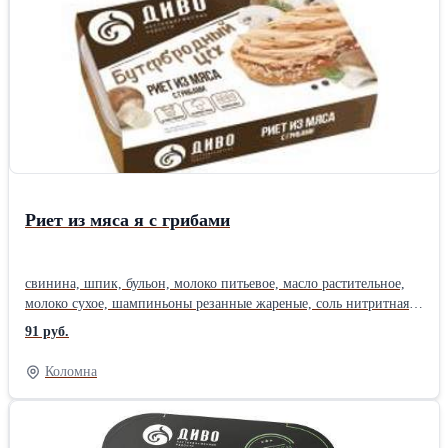
Риет из мяса я с грибами
свинина, шпик, бульон, молоко питьевое, масло растительное,
молоко сухое, шампиньоны резанные жареные, соль нитритная
(соль, нитрит натрия), яичный порошок, сахар, консервант
91 руб.
сорбат калия.
Коломна