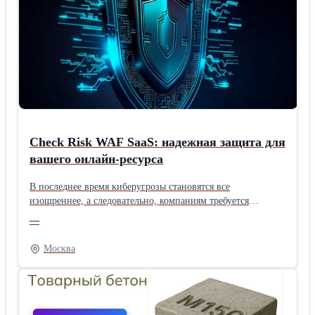
впускным коллектором ACIS. Этот бензиновый агрегат под
каналами привлечения клиентов в рамках одной команды.
индексом V35A-FTS устанавливается на Lexus LS 500.
Подробнее: продвижение-сайтов-под-ключ.рф
Ожидается, что его мощность составит порядка 415
«лошадей», а крутящий момент — солидных 600 Нм.
Машина в наличии, находится в Обнинске. Полный пакет
документов, отметки о бронировании.
Check Risk WAF SaaS: надежная защита для
вашего онлайн-ресурса
В последнее время киберугрозы становятся все
изощреннее, а следовательно, компаниям требуется
высоконадежный щит для веб-ресурсов, API и облачных
—
решений. И это такой вопрос успешно решает Check Risk
WAF SaaS – российское облачное решение, сочетающее в
Москва
одном сервисе три главных компонентов безопасности:
традиционный WAF (Web Application Firewall), антибот-
систему и анти-DDoS-защиту. Этот сервис выступает в
качестве своеобразного фильтра: весь входящий трафик
изначально попадает в инфраструктуру Check Risk WAF