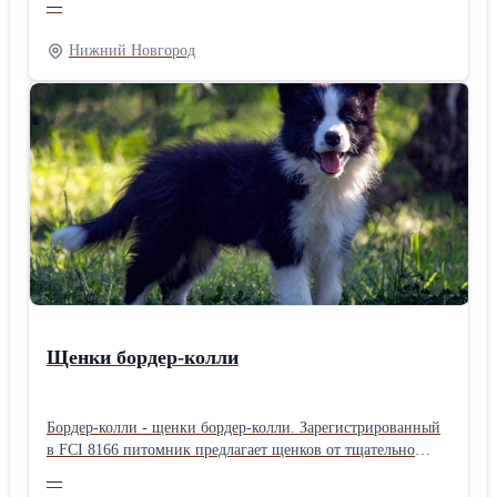
—
верхнего корпуса, нижнего корпуса, патрубка,
соединительных муфт, внутренней трубы и пробки. Все
Нижний Новгород
детали якоря за исключением внутренней трубы имеют
резьбы НКТ73 ГОСТ 633-80 с шагом 2,54 мм. Для забора
рабочей среды из затрубного пространства верхний корпус
имеет 88 отверстий Ø10мм. Характеристики: - диаметр
эксплуатационной колонны…114, 146, 168; - габаритные
размеры: длина 16058 мм, диаметр Ø89 мм; - масса 22,2 кг;
- рабочий диапазон пропускной способности до 200 м3/
сут.
Щенки бордер-колли
Бордер-колли - щенки бордер-колли. Зарегистрированный
в FCI 8166 питомник предлагает щенков от тщательно
отобранных родителей, прошедших генетические тесты на
—
273 инфекционных заболевания, а также другие