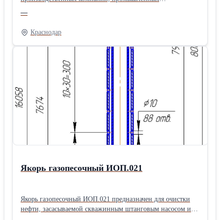
предприятий, поставщиков оборудования и инженерных
—
организаций. Учитываем длительный цикл сделки,
сложность продукта и особенности принятия решений в
Краснодар
B2B-сегменте. В состав работ входит: • анализ отрасли и
конкурентов • сегментация целевой аудитории • разработка
сайта и презентационных материалов • поисковое
продвижение • контекстная реклама • настройка системы
получения обращений Помогаем промышленным
компаниям системно представлять свои компетенции и
находить новых заказчиков. Подробнее: промышленный-
маркетинг-услуги.рф
Якорь газопесочный ИОП.021
Якорь газопесочный ИОП.021 предназначен для очистки
нефти, засасываемой скважинным штанговым насосом из
нефтяного пласта. Якорь газопесочный ИОП.021 состоит из