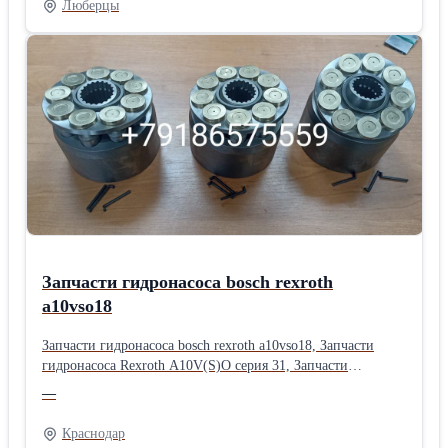
Люберцы
Запчасти гидронасоса bosch rexroth
a10vso18
Запчасти гидронасоса bosch rexroth a10vso18, Запчасти
гидронасоса Rexroth A10V(S)O серия 31, Запчасти
гидронасоса bosch rexroth a10vso серии 52, Запчасти
—
гидравлического насоса bosch rexroth a10vso серии 31,
Запчасти гидронасоса bosch rexroth a10vso, Запчасти насоса
Краснодар
bosch rexroth a10vso18, Запчасти гидравлики спецтехники