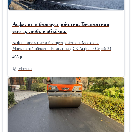
Насос НП43-2; НП43М-1;
Асфальт и благоустройство. Бесплатная
смета, любые объёмы.
Асфальтирование и благоустройство в Москве и
Московской области. Компания ДСК Асфальт-Строй 24
работает с 2006 года. За это время выполнили сотни
465 р.
объектов: дороги, парковки, дворы, дачные участки,
тротуары и площадки. Делаем полный цикл работ: укладку
Москва
асфальта, ямочный ремонт, укладку асфальтовой крошки,
установку бордюров, тротуарной плитки, подготовку
основания и благоустройство территории. Выезд
специалиста и составление сметы — бесплатно. Есть
собственный парк техники, поэтому не зависим от аренды
и можем оперативно выходить на объект. Берём заказы
любого объёма — от небольших площадок до крупных
территорий. При объёме от 1500 м2 даём скидку до 10%.
Цены начинаются от 465 руб./м2. Если найдёте
предложение дешевле — готовы обсудить и предложить
более выгодные условия. Работаем строго по технологиям,