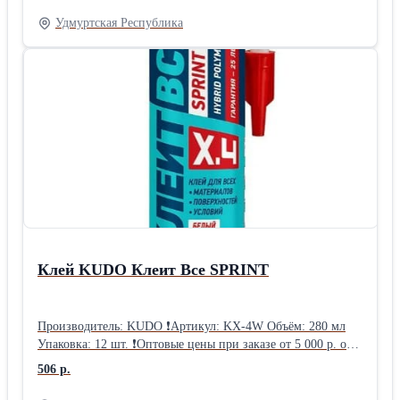
необходимые проверки здоровья. Наши собаки происходят
Удмуртская Республика
из лучших питомников мира: Clan-Abby, Bayshore, Nahrof,
Maghera... они отличаются высоким интеллектом,
уравновешенным темпераментом, исключительной
красотой, привязанностью, дружелюбным отношением к
детям, взрослым и другим животным. Они не лают.
Подходят для содержания в качестве домашнего питомца,
для выставок, спорта или разведения. Наши щенки
предназначены только для тех, кто хочет для себя самого
лучшего. Возможна доставка по всей Европе. Контактный
телефон +38163626334, Вайбер, Вотсап +38163626334
Гордана Ачимович Крушевац, Сербия Бордер-колли -
Щенки бордер-колли +38163626334
Клей KUDO Клеит Все SPRINT
Производитель: KUDO ❗Артикул: KX-4W Объём: 280 мл
Упаковка: 12 шт. ❗Оптовые цены при заказе от 5 000 р. от 5
000 р.: 506.52 руб. от 30 000 р.: 487.76 руб. от 60 000 р.:
506 р.
469.00 руб.