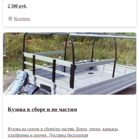
решётка, обрешётка боковая, крепления, подкрылки. Модели ГАЗ
2 500 руб.
330202,330202, 3302, 3302некст, 33023(Фермер 2.4м). Можно
приобрести кузов в сборе и по отдельности. Все новое от
Коломна
производителя. Консультация и приём заказов осуществляется по
телефону! Доставка бесплатная по городу и всей области!
Кузова в сборе и по частям
Кузова на газели в сборе/по частям. Борта, тенты, каркасы,
платформы и прочее. Доставка бесплатная