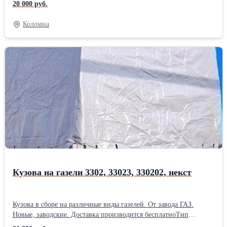
20 000 руб.
комплект дуг и стоек, тент, решетка боковая, крепления,
подкрылки). Прием заказов и консультация по телефону.
Коломна
Доставим бесплатно и быстро по всей области.Тип техники:
Грузовой автомобиль Тип запчасти: Оригинал
Кузова на газели 3302, 33023, 330202, некст
Кузова в сборе на различные виды газелей. От завода ГАЗ.
Новые, заводские. Доставка производится бесплатноТип
запчасти: Оригинал