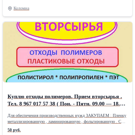
ЗАКУПАЕМ : Пленку металлизированную , ламинированную ,
Коломна
фольгированную . С флексопечатью , пакеты, обрезь ,
кипованную , в роликах. Отходы полипропилена : пленку ,
дробленку , лом , изделия ( флаконы , банки , крышки , мебель и
т. д. ) . Отходы полистирола ( УПМ , УПС ) : вырубку , высечку,
лист, обрезь , изделия. Цвет любой. Отходы ПЭТ : вырубку ,
высечку , лист , изделия . Цвет любой. Материалы требующие
мойки , сортировки , переборки и т. п. - не предлагать ! ! !
Работаем только с юр.лицами : ИП , ООО , ЗАО . Предложения
принимаем по тел. : 8 967 017 57 38 ( пон.-пятн. 09.00-18.00 ) (
подкл. WhatsApp и Viber ) Е-mail : tbo-snab@mail.ru .
Куплю отходы полимеров. Прием вторсырья .
Тел. 8 967 017 57 38 ( Пон. - Пятн. 09.00 — 18.00
) Полипропилен , полистирол , пэт. Высокие
Для обеспечения производственных нужд ЗАКУПАЕМ : Пленку
закупочные цены. Постоянная потребность.
металлизированную , ламинированную , фольгированную . С
флексопечатью , пакеты, обрезь , кипованную , в роликах.
50 руб.
Отходы полипропилена : пленку , дробленку , лом , изделия (