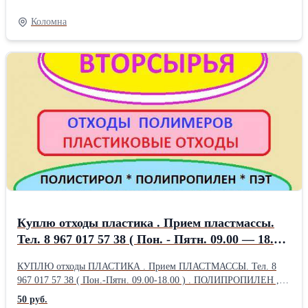
продаем кирпич с доставкой. Предлагается карасевский кирпич,
гололобовский кирпич и фруктовский/горковский кирпич марки
Коломна
М 100, М 125, М 150. Доставка кирпича - Коломна,
Коломенский район и ближайшие города - Воскресенск,
Егорьевск, Луховицы, Рязань, Зарайск. 8-800-222-24-96 (звонок
бесплатный) +7 (925) 171-70-46 "+7 (916) 334-64-66" г. Коломна,
Московская область, ул. Огородная, д. 85
Куплю отходы пластика . Прием пластмассы.
Тел. 8 967 017 57 38 ( Пон. - Пятн. 09.00 — 18.00
) Полипропилен , полистирол , пэт. Высокие
КУПЛЮ отходы ПЛАСТИКА . Прием ПЛАСТМАССЫ. Тел. 8
закупочные цены. Постоянная потребность.
967 017 57 38 ( Пон.-Пятн. 09.00-18.00 ) . ПОЛИПРОПИЛЕН ,
ПОЛИСТИРОЛ , ПЭТ , отходы ПЛЕНКИ . ВЫСОКИЕ
50 руб.
закупочные ЦЕНЫ. Для обеспечения производственных нужд