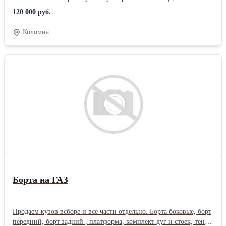
плакатов, наклеек и графического декора футболок, а также
120 000 руб.
имеет функцию контурной резки. Ширина материала от 150 до
515 мм. Чернила ECO-SOL MAX/ MAX2/ MAX 3, картриджи
Коломна
объемом 220 куб. см, 5 цветов (голубые, пурпурные, желтые,
черные или белые). Работает под управлением программы
Roland VersaWorks под Windows. Год выпуска 2012 Все время
использовался у одного владельца для печати этикеток
небольшими партиями.
Борта на ГАЗ
Продаем кузов всборе и все части отдельно. Борта боковые, борт
передний, борт задний , платформа, комплект дуг и стоек, тент,