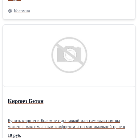
Отходы полипропилена : пленку , дробленку , лом , изделия (
флаконы , банки , крышки , мебель и т. д. ) . Отходы
Коломна
полипропилена . Изделия из полипропилена ( ведра , поддоны )
. Брак , производственные отходы , неликвиды . Цвет любой .
Материалы требующие мойки , сортировки , переборки и т. п. -
не предлагать ! ! ! Работаем только с юр.лицами : ИП , ООО ,
ЗАО . Предложения принимаем по тел. : 8 8 967 017 57 38 (
пон.-пятн. 09.00-18.00 ) ( подкл. WhatsApp и Viber ) Е-mail : tbo-
snab@mail.ru .
Кирпич Бетон
Купить кирпич в Коломне с доставкой или самовывозом вы
можете с максимальным комфортом и по минимальной цене в
нашей компании «Кирпич Бетон» - Ваш надежный партнер. Мы
10 руб.