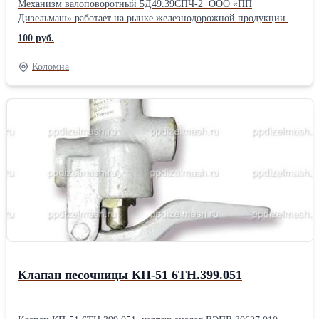
Механизм валоповоротный 5Д49.39СПЧ-2 ООО «ПП
Дизельмаш» работает на рынке железнодорожной продукции.
Основное направление фирмы – комплексная поставка
100 руб.
железнодорожного оборудования, а также капитальный ремонт
маневровых тепловозов серии ТГМ, ТЭМ. ООО «ПП
Коломна
Дизельмаш» имеет возможность проводить ремонт тепловозов и
дизелей в заводских условиях, а также силами выездной
бригады по месту приписки тепловоза.
Клапан песочницы КП-51 6ТН.399.051