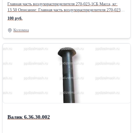
Главная часть воздухораспределителя 270-023-1СБ Масса, кг:
13.50 Описание: Главная часть воздухораспределителя 270-023-
1СБ. Область применения: Главная часть воздухораспределителя
100 руб.
270-023-1СБ - пневматическое устройство, предназначенное для
переключения потоков сжатого воздуха.. Описание Главная часть
Коломна
270-023 - это Часть воздухораспределителя главная , 270.023
Главная часть воздухораспределителя 270-023-1СБ -
пневматическое устройство, предназначенное для переключения
потоков сжатого воздуха. Составная часть
воздухораспределителя 483М, предназначенная для обеспечения
установки необходимого давления сжатого воздуха в тормозном
цилиндре. ХАРАКТЕРИСТИКИ Грузовые режимы работы с
давлением в тормозном цилиндре: — пустой 0,14-0,18 МПа
(1,4-1,8 кгс/см2) — средний 0,30-0,34 МПа (3,0-3,4 кгс/см2) —
груженый 0,40-0,45 МПа (4,0-4,5 кгс/см2) Габаритные размеры
310х240х160 мм
Валик 6.36.30.002