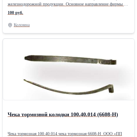
железнодорожной продукции. Основное направление фирмы –
комплексная поставка железнодорожного оборудования, а также
100 руб.
капитальный ремонт маневровых тепловозов серии ТГМ, ТЭМ.
ООО «ПП Дизельмаш» имеет возможность проводить ремонт
Коломна
тепловозов и дизелей в заводских условиях, а также силами
выездной бригады по месту приписки тепловоза.
Чека тормозной колодки 100.40.014 (6608-Н)
Чека тормозная 100.40.014 чека тормозная 6608-Н ООО «ПП