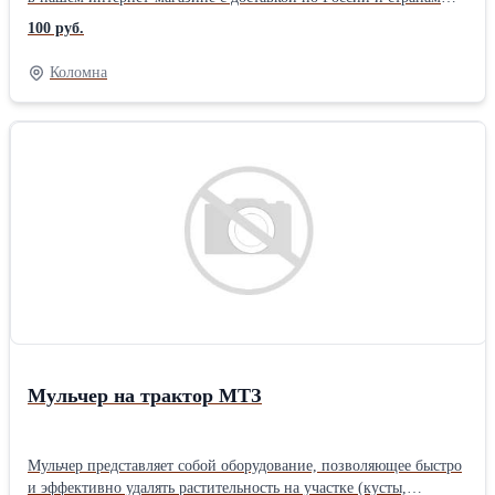
СНГ.</p>,<p>Наша компания, помимо реализации запчастей и
100 руб.
инструментов, готова предложить сервисные услуги по
установке приобретенного продукта под ключ. Установка
Коломна
возможна, как на территории заказчика, так и в нашем
сервисном цехе.</p>,<p>Подробную информацию Вы можете
узнать у наших менеджеров и технических консультантов,
позвонив по телефонам, которые указанные в верхней и нижней
части сайта и в разделе 'Контакты'.</p> ООО «ПП Дизельмаш»
работает на рынке железнодорожной продукции. Основное
направление фирмы – комплексная поставка железнодорожного
оборудования, а также капитальный ремонт маневровых
тепловозов серии ТГМ, ТЭМ. ООО «ПП Дизельмаш» имеет
возможность проводить ремонт тепловозов и дизелей в
заводских условиях, а также силами выездной бригады по месту
приписки тепловоза.
Мульчер на трактор МТЗ
Мульчер представляет собой оборудование, позволяющее быстро
и эффективно удалять растительность на участке (кусты,