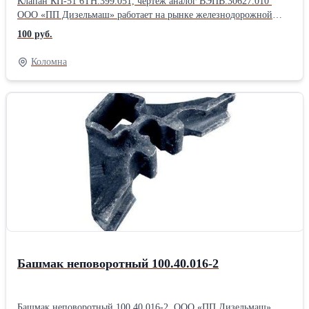
Клапан КП-51 6ТН.399.051, чертеж аналог ВЭПВ.30627.010
ООО «ПП Дизельмаш» работает на рынке железнодорожной
продукции. Основное направление фирмы – комплексная
100 руб.
поставка железнодорожного оборудования, а также капитальный
ремонт маневровых тепловозов серии ТГМ, ТЭМ. ООО «ПП
Коломна
Дизельмаш» имеет возможность проводить ремонт тепловозов и
дизелей в заводских условиях, а также силами выездной
бригады по месту приписки тепловоза.
Башмак неповоротный 100.40.016-2
Башмак неповоротный 100.40.016-2 ООО «ПП Дизельмаш»