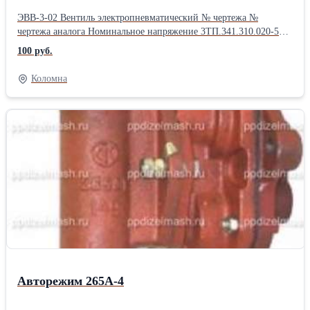
ЭВВ-3-02 Вентиль электропневматический № чертежа №
чертежа аналога Номинальное напряжение 3ТП.341.310.020-5
6ТС.295.003-02 110 В Номинальное давление сжатого воздуха
100 руб.
0,675 МПа Площадь прохода воздуха впускного 20 мм. кв.
выпускного 9 мм. кв. Потребляемая мощность (не более) 15 Вт
Коломна
ООО «ПП Дизельмаш» работает на рынке железнодорожной
продукции. Основное направление фирмы – комплексная
поставка железнодорожного оборудования, а также капитальный
ремонт маневровых тепловозов серии ТГМ, ТЭМ. ООО «ПП
Дизельмаш» имеет возможность проводить ремонт тепловозов и
дизелей в заводских условиях, а также силами выездной
бригады по месту приписки тепловоза.
Авторежим 265А-4