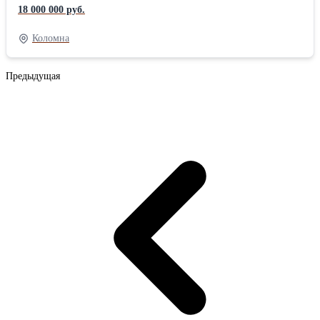
предназначен для проведения работ с глубоким проникновением
18 000 000 руб.
внутрь и на увеличенном боковом расстоянии. Оснащен
гидравлической системой вращения с предохранительным
Коломна
клапаном. Литое основание с 3-годовой гарантией. Стрела
кустореза может комплектоваться различными насадками
Предыдущая