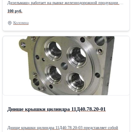
Дизельмаш» работает на рынке железнодорожной продукции.
Основное направление фирмы – комплексная поставка
100 руб.
железнодорожного оборудования, а также капитальный ремонт
маневровых тепловозов серии ТГМ, ТЭМ. ООО «ПП
Коломна
Дизельмаш» имеет возможность проводить ремонт тепловозов и
дизелей в заводских условиях, а также силами выездной
бригады по месту приписки тепловоза.
Днище крышки цилиндра 11Д40.78.20-01
Днище крышки цилиндра 11Д40.78.20-03 представляет собой