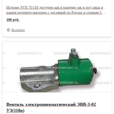
Изделие УГП 75/110 доступен как в наличие так и под заказ в
нашем интернет-магазине с доставкой по России и странам СНГ.
</p>,<p>Наша компания, помимо реализации запчастей и
100 руб.
инструментов, готова предложить сервисные услуги по
установке приобретенного продукта под ключ. Установка
Коломна
возможна, как на территории заказчика, так и в нашем
сервисном цехе.</p>,<p>Подробную информацию Вы можете
узнать у наших менеджеров и технических консультантов,
позвонив по телефонам, которые указанные в верхней и нижней
части сайта и в разделе 'Контакты'. ООО «ПП Дизельмаш»
работает на рынке железнодорожной продукции. Основное
направление фирмы – комплексная поставка железнодорожного
оборудования, а также капитальный ремонт маневровых
тепловозов серии ТГМ, ТЭМ. ООО «ПП Дизельмаш» имеет
возможность проводить ремонт тепловозов и дизелей в
заводских условиях, а также силами выездной бригады по месту
приписки тепловоза.
Вентиль электропневматический ЭВВ-3-02
УЗ(110в)