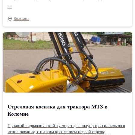
небольшие деревья и т.п.). Навеска устанавливается с помощью
—
трехточечного крепления, привод осуществляется от вала отбора
мощности, может монтироваться как спереди, так и сзади
Коломна
трактора в зависимости от его модели и марки, легко
агрегатируется с тракторами МТЗ 80 и 82 и может применяться в
охранных зонах линий электропередач (ЛЭП), территорий
вокруг газо и нефтепроводов, складов ВВ, нефтебаз, а также
очистке просек и уборки полосы отвода автомобильных дорог
Стреловая косилка для трактора МТЗ в
Коломне
Прочный гидравлический кусторез для полупрофессионального
использования, с низким креплением первой стрелы,