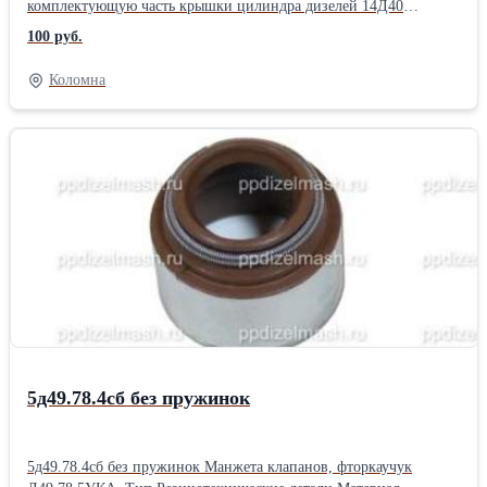
комплектующую часть крышки цилиндра дизелей 14Д40
размерности 23/30 и устанавливается на магистральных
100 руб.
тепловозах М62. Заготовка отливается из высокопрочного
чугуна с твердостью в пределах 210 – 285 НВ.
Коломна
5д49.78.4сб без пружинок
5д49.78.4сб без пружинок Манжета клапанов, фторкаучук