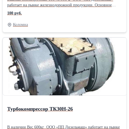
работает на рынке железнодорожной продукции. Основное
направление фирмы – комплексная поставка железнодорожного
100 руб.
оборудования, а также капитальный ремонт маневровых
тепловозов серии ТГМ, ТЭМ. ООО «ПП Дизельмаш» имеет
Коломна
возможность проводить ремонт тепловозов и дизелей в
заводских условиях, а также силами выездной бригады по месту
приписки тепловоза.
Турбокомпрессор ТК30Н-26
В наличии Вес 600кг ООО «ПП Дизельмаш» работает на рынке