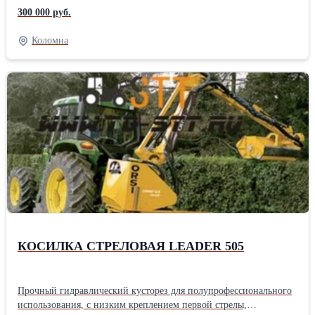
предназначен для проведения работ с глубоким проникновением
300 000 руб.
внутрь и на увеличенном боковом расстоянии. Оснащен
гидравлической системой вращения с предохранительным
Коломна
клапаном. Литое основание с 3-годовой гарантией. Стрела
кустореза может комплектоваться различными насадками
КОСИЛКА СТРЕЛОВАЯ LEADER 505
Прочный гидравлический кусторез для полупрофессионального
использования, с низким креплением первой стрелы,