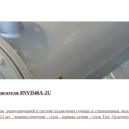
соб упаковки: Палета
двигателя 8NVD48A-2U
 охлаждения судовых и стационарных дизелей. Исполнение: - трубки охладителя – латунь, 194 шт. - т
ь, 21 шт. - крышка передняя – сталь - крышка задняя – сталь.Тип: Охлад
ждаемой воды, не более: 90 град С Температура охлаждающей воды, не бо
Длина: 2450 см Ширина: 520 см Высота: 520 см Вес: 556 кг Способ упаков