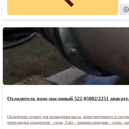
Охладитель водо-масляный 522-05082/2251 двига
Охладитель служит для охлаждения масла, циркулирующего в системе смазки судовых и стационарных дизелей. Исполнение: - тру
перегородки охладителя – сталь, 3 шт. - крышка передняя – сталь 
4,1 кв.м Температура масла, не более: 90 град С Температура охлажда