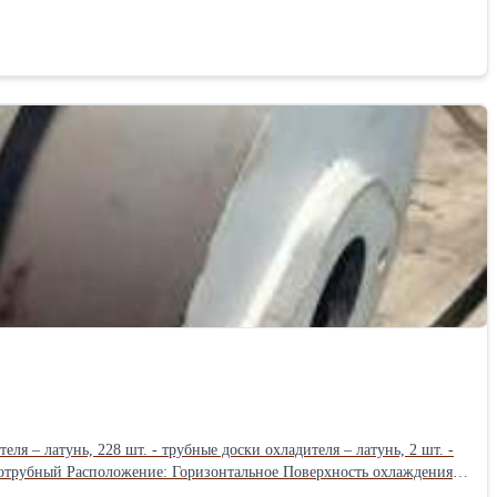
ухотрубный Расположение: Горизонтальное Поверхность охлаждения:
ее: 10 Кгс/кв.м Рабочее давление в полости воды, не более: 6 Кгс/