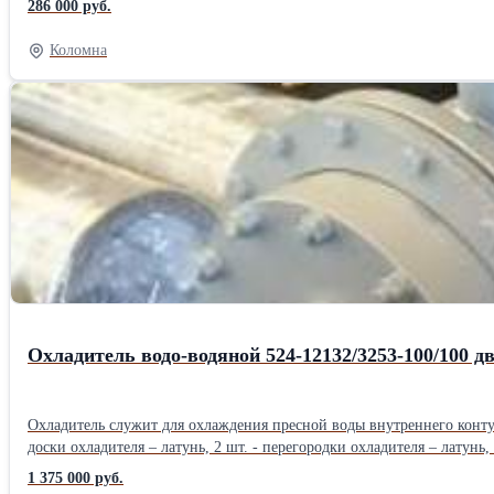
286 000 руб.
кв.м Длина: 1110 см Ширина: 380 см Высота: 380 см Вес: 100 кг Спо
Коломна
Охладитель водо-водяной 524-12132/3253-100/100 
Охладитель служит для охлаждения пресной воды внутреннего контура, циркулирующей в системе
доски охладителя – латунь, 2 шт. - перегородки охладителя – латун
Горизонтальное Поверхность охлаждения: 19,5 кв.м Температура охла
1 375 000 руб.
Кгс/кв.м Рабочее давление внешнего контура, не более: 6 Кгс/кв.м 