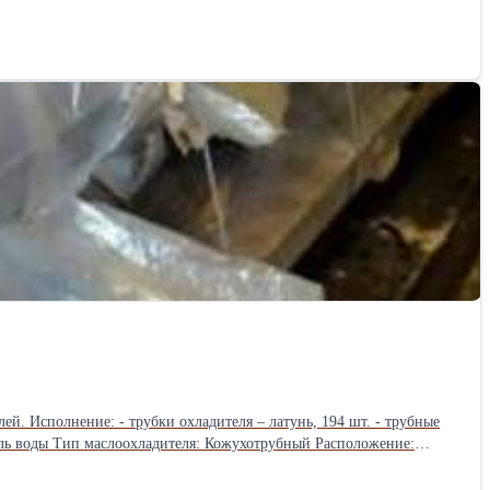
рубные
итель воды Тип маслоохладителя: Кожухотрубный Расположение:
лее: 40 град С Рабочее давление внуреннего контура, не более: 10
ки: Палета