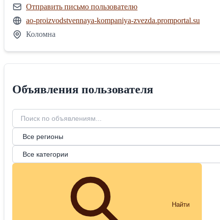
Отправить письмо пользователю
ao-proizvodstvennaya-kompaniya-zvezda.promportal.su
Коломна
Объявления пользователя
Найти