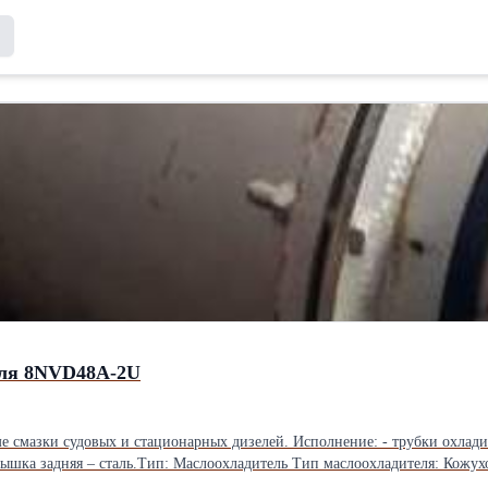
теля 8NVD48A-2U
бки охладителя – латунь, 228 шт. - трубные доски охладителя – латунь, 2 шт. -
- крышка задняя – сталь.Тип: Маслоохладитель Тип маслоохладителя: Кож
ющей воды, не более: 40 град С Рабочее давление в полости масла, не бол