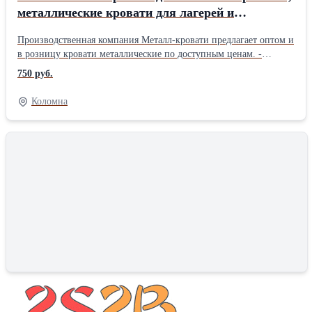
металлические кровати для лагерей и
пансионатов, кровати металлические для
Производственная компания Металл-кровати предлагает оптом и
турбаз
в розницу кровати металлические по доступным ценам. -
кровати металлические с сеткой из прокатной пружины (эконом-
750 руб.
класс) - кровати металлические со сварной сеткой (эконом класс)
- кровати металлические с деревянной спинкой - кровати
Коломна
металлические армейские. Всегда отменное качество и хорошие
скидки. Наша продукция подходит для: - кровати для больниц,
санаториев, пансионатов, турбаз, домов отдыха; - кровати для
интернатов, детских лагерей, учебных заведений, общежитий
(студентов); - кровати для рабочих, строителей, ремонтных
бригад, (вагончиков, времянок, бытовок); - кровати для военных
казарм (армейские кровати); - кровати для бюджетных гостиниц.
Вы можете заказать у нас тумбы прикроватные, табуреты, столы
ЛДСП, шкафы металлические, постельные принадлежности.
Доставка по всей России, Белоруссии, Казахстану. Опт строго от
10 штук. +7 926 875 47 01 +7 926 786 44 45 Анна