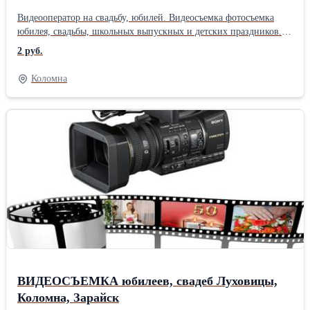
Видеооператор на свадьбу, юбилей. Видеосъемка фотосъемка
юбилея, свадьбы, школьных выпускных и детских праздников.
Постановочные и репортажные кадры. Full HD качество.
2 руб.
Монтаж, использование спецэффектов, графики, музыкальное
оформление фильма, индивидуальный подход. Готовый
Коломна
материал на флешке. Луховицы, Коломна, Зарайск.
ВИДЕОСЪЕМКА юбилеев, свадеб Луховицы,
Коломна, Зарайск