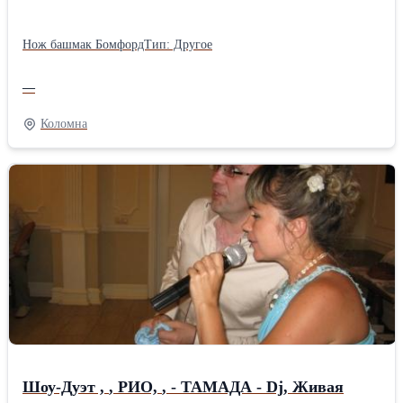
Нож башмак БомфордТип: Другое
—
Коломна
Шоу-Дуэт , , РИО, , - ТАМАДА - Dj, Живая