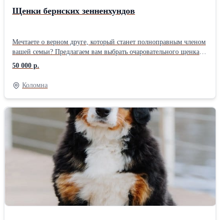
Щенки бернских зенненхундов
Мечтаете о верном друге, который станет полноправным членом
вашей семьи? Предлагаем вам выбрать очаровательного щенка
Бернского Зененхунда – породы, известной своим добрым
50 000 р.
нравом, преданностью и величественной красотой. Наши
малыши родились от прекрасных представителей породы, с
Коломна
отличной родословной и крепким здоровьем. Каждый щенок –
это воплощение элегантности и жизнерадостности. Они получат
все необходимые прививки, пройдут ветеринарный осмотр и
будут готовы к переезду в любящую семью. Мы уделяем особое
внимание социализации наших щенков с раннего возраста,
чтобы они выросли уверенными, дружелюбными и легко
адаптировались к новой обстановке. Бернский Зененхунд – это
идеальный компаньон для активных семей, любящих прогулки и
отдых на природе. Их спокойный и уравновешенный характер
делает их прекрасными друзьями для детей, а их преданность не
знает границ. Выбирая щенка у нас, вы получаете не просто
питомца, а члена семьи, который будет дарить вам свою
безграничную любовь и радость долгие годы. Не упустите свой
шанс обрести настоящего четвероногого друга! Для получения