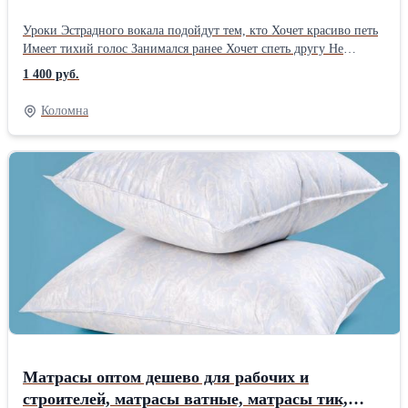
Уроки Эстрадного вокала подойдут тем, кто Хочет красиво петь
Имеет тихий голос Занимался ранее Хочет спеть другу Не
нравится ваш голос Играете на инструментах Хотите избавиться
1 400 руб.
от стресса Ходите в караоке Постановка вокала по современным
методикам от базовых до продвинутых техник. Адаптирую
Коломна
программу под Ваши пожелания и потребности.
Индивидуальный подбор музыкального материала; гибкий
график занятий. Занятия в ТЦ "Гелиос" (Коломна) Также есть
доп услуга « песня+клип» в подарок
Матрасы оптом дешево для рабочих и
строителей, матрасы ватные, матрасы тик,