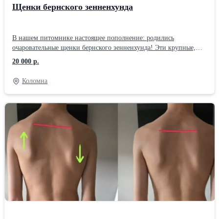
Щенки бернского зенненхунда
В нашем питомнике настоящее пополнение: родились
очаровательные щенки бернского зенненхунда! Эти крупные,
ласковые и невероятно красивые собаки станут верными
20 000 р.
друзьями и преданными членами вашей семьи. Бернский
зенненхунд – это порода с богатой историей и замечательным
Коломна
характером. Они отличаются уравновешенным темпераментом,
добротой и безграничной любовью к своим хозяевам. Щенки
бернского зенненхунда полны энергии и любопытства, но при
этом хорошо обучаемы и послушны. Наши щенки растут в
заботе и любви, получают необходимое внимание и
социализацию. Они активны, здоровы и готовы к переезду в
новые дома. Каждый щенок имеет полный пакет документов,
включая родословную, ветеринарный паспорт с отметками о
прививках и дегельминтизации.