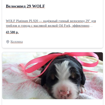
Велосипед 29 WOLF
WOLF Platinum PL920 — надёжный горный велосипед 29" для
трейлов и города с масляной вилкой Oil Fork, эффективно
гасящей вибрации на неровностях. Оснащён современным
43 500 р.
группсетом Shimano CUES для чёткого переключения передач в
любых условиях и колёсами 29" для высокой проходимости и
Коломна
стабильности. Прочная рама с эргономичной геометрией
обеспечивает комфорт и контроль для тренировок или отдыха.
Стильный дизайн и качественная сборка делают его идеальным
выбором для активных райдеров.