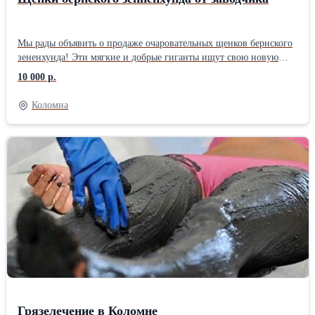
Мы рады объявить о продаже очаровательных щенков бернского
зененхунда! Эти мягкие и добрые гиганты ищут свою новую
семью! Бернский зененхунд – это замечательная порода для
10 000 р.
семей с детьми. Они отличаются дружелюбным характером,
умом и преданностью. Эти собаки станут отличными
Коломна
компаньонами и защитниками вашего дома. Не упустите
возможность стать владельцем верного друга!
Грязелечение в Коломне