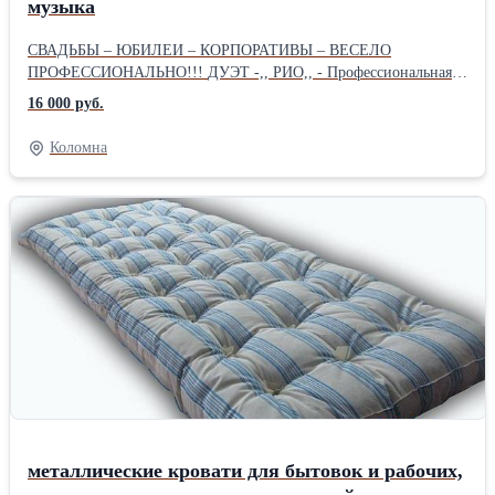
музыка
СВАДЬБЫ – ЮБИЛЕИ – КОРПОРАТИВЫ – ВЕСЕЛО
ПРОФЕССИОНАЛЬНО!!! ДУЭТ -,, РИО,, - Профессиональная
Ведущая - музыкант-вокалист и DJ - проведут ваше мероприятие
16 000 руб.
ВЕСЕЛО и КРЕАТИВНО!!! – ОРИГИНАЛЬНАЯ ПРОГРАММА с
участием гостей. ОПЫТ РАБОТЫ более 15 лет Москва и М. О -
Коломна
высшее муз. образование - известность в музыкальном мире
Коломны. ВЕСЁЛЫЕ ЗАЖИГАТЕЛЬНЫЕ конкурсы и
костюмированные розыгрыши. ЖИВАЯ МУЗЫКА и
ПРОФЕССИОНАЛЬНЫЙ ВОКАЛ - отдельные музыкальные
номера – создадут неповторимую атмосферу Семейного
Праздника. ДИСКОТЕКА всех жанров. Свет - лазер... СУПЕР
ЗВУК !!!... С нами сотрудничают замечательные
профессиональные танцоры и музыканты. т - 8 (917) 508-32-21
металлические кровати для бытовок и рабочих,