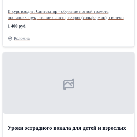
В курс входит: Синтезатор - обучение нотной грамоте,
постановка рук, чтение с листа, теория (сольфеджио), система
буквенных обозначений аккордов, упражнения для рук под
1 400 руб.
минусовую фонограмму. Репертуар - ( от классики до песен и
музыки из кинофильмов ) Вокал - Постановка дыхания,
Коломна
постановка голоса, расширение диапазона голоса, подготовка к
конкурсам, разблокировка физических и психологических
зажимов, подбор репертуара А также ждем вас, если вы: -Хотите
научиться красиво -петь с нуля -Желаете получить
положительные эмоции -Хотите найти себя в творчестве -Ходите
в караоке -С детства мечтали петь, хотите научиться играть на
синтезаторе, -Хотите избавиться от стресса Индивидуальный
подбор музыкального материала; гибкий график занятий. доп.
информация- https://vk.com/vocal_timetosing
Уроки эстрадного вокала для детей и взрослых