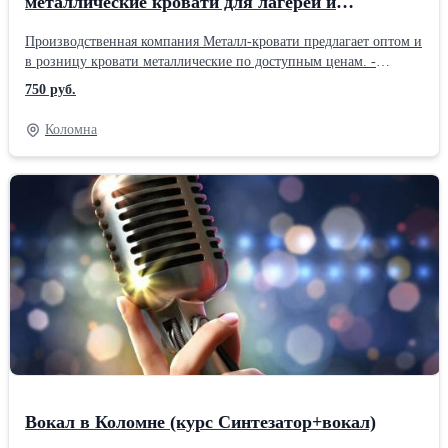
металлические кровати для лагерей и
пансионатов, кровати металлические для
Производственная компания Металл-кровати предлагает оптом и
турбаз
в розницу кровати металлические по доступным ценам. -
кровати металлические с сеткой из прокатной пружины (эконом-
750 руб.
класс) - кровати металлические со сварной сеткой (эконом класс)
- кровати металлические с деревянной спинкой - кровати
Коломна
металлические армейские. Всегда отменное качество и хорошие
скидки. Наша продукция подходит для: - кровати для больниц,
санаториев, пансионатов, турбаз, домов отдыха; - кровати для
интернатов, детских лагерей, учебных заведений, общежитий
(студентов); - кровати для рабочих, строителей, ремонтных
бригад, (вагончиков, времянок, бытовок); - кровати для военных
казарм (армейские кровати); - кровати для бюджетных гостиниц.
Вы можете заказать у нас тумбы прикроватные, табуреты, столы
ЛДСП, шкафы металлические, постельные принадлежности.
Доставка по всей России, Белоруссии, Казахстану. Опт строго от
10 штук. +7 926 875 47 01 +7 926 786 44 45 Анна
Вокал в Коломне (курс Синтезатор+вокал)