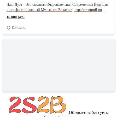
Наш Дуэт - Это опытная Очаровательная Современная Ведущая
и профессиональный Музыкант-Вокалист, отработавший во
многих ресторанах Коломны, Москвы и Зарубежом, более 18 лет.
16 000 руб.
Поэтому наша программа насыщена различными
Музыкальными, Вокальными и Интелектуальными номерами.
Коломна
Дабы торжественное мероприятие получилось по-настоящему
интересным, оригинальным и насыщенным, Вам необходимо
воспользоваться услугами профессионального ведущего
праздничных мероприятий. Проведение праздника возможно
как по Вашему сценарию, так и по индивидуальному,
эксклюзивному сценарию. Мощная фирменная аппаратура.
Самая Современная Дискотека - всех жанров. Свет - Лазер. ---
Доверьте Ваше Торжество профессионалам. т.-8(917)508-32-21
Объявления без суеты