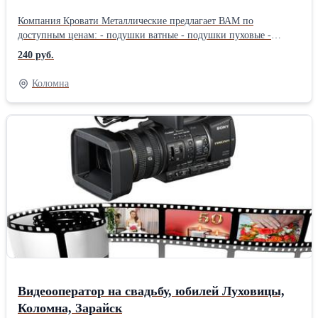
матрасы самые недорогие и хорошие от 240
Компания Кровати Металлические предлагает ВАМ по
рублей. Опт
доступным ценам: - подушки ватные - подушки пуховые -
подушки перьевые - одеяла полушерстяные - одеяла холофайбер
240 руб.
- матрацы из тика -матрасы ватные - матрасы пружинные - белье
из ситца - белье из бязи - белье по ГОСТу для гостиниц Качество
Коломна
подтверждено сертификатом. Наша продукция комфортна, не
теряет форму и устойчива к стиркам. Доставка по России. тел:
+7-925-550-12-65 Светлана. тел: +7-926-726-53-83
Видеооператор на свадьбу, юбилей Луховицы,
Коломна, Зарайск