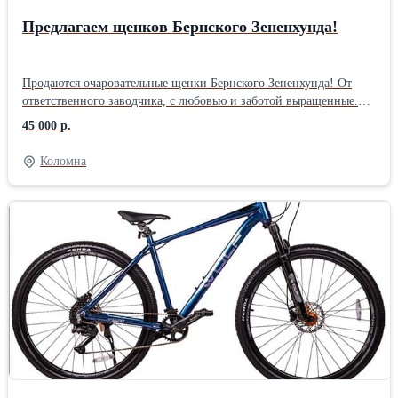
Предлагаем щенков Бернского Зененхунда!
Продаются очаровательные щенки Бернского Зененхунда! От
ответственного заводчика, с любовью и заботой выращенные.
Наши малыши – это будущие верные друзья и полноправные
45 000 р.
члены вашей семьи. • Порода: Бернский Зененхунд •
Родословная: Полный пакет документов Окрас: Классический
Коломна
трехцветный • Родители: Титулованные, с отличной психикой и
здоровьем. • Дополнительно: Щенки прошли
дегельминтизацию, привиты по возрасту, имеют клеймо/чип.
Мы готовы ответить на все ваши вопросы и помочь с выбором
идеального питомца. Звоните и приезжайте знакомиться!