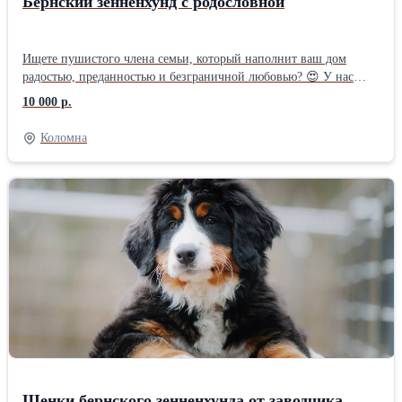
Бернский зенненхунд с родословной
Ищете пушистого члена семьи, который наполнит ваш дом
радостью, преданностью и безграничной любовью? 😍 У нас
появились замечательные малыши Бернского Зененхунда –
10 000 р.
настоящие представители породы с прекрасной родословной,
крепким здоровьем и чудесным характером! 🐾 Если вы готовы
Коломна
подарить дом и любящую семью нашему малышу, свяжитесь с
нами! Мы с удовольствием ответим на все ваши вопросы и
поможем выбрать щенка, который идеально подойдет именно
вам. 🥰
Щенки бернского зенненхунда от заводчика