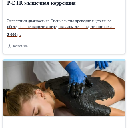
P-DTR мышечная коррекция
Экспертная диагностика Специалисты проводят тщательное
обследование пациента перед началом лечения, что позволяет
выявить истинную причину проблемы, а не лечить лишь
2 000 р.
симптомы. Благодаря точной диагностике удается определить,
какие мышцы и рецепторы нуждаются в коррекции, что
Коломна
значительно повышает эффективность терапии. Комплексное
воздействие Методика направлена не только на лечение
конкретной мышцы или сустава, но и на устранение
дисбалансов в организме, что помогает избежать рецидивов и
улучшить общее состояние здоровья. Индивидуальный подход
Каждый случай уникален, требуя изучения анамнеза и беседы с
клиентом. Специалисты разрабатывают план лечения, учитывая
особенности здоровья каждого пациента, что делает терапию
более эффективной и безопасной. Высококлассный персонал
Работа с профессионалами гарантирует правильное выполнение
всех процедур и достижение желаемого результата. Опыт и
знания специалистов позволяют эффективно справляться даже с
самыми сложными случаями. Комфортная обстановка Приятное
для глаза окружение и эргономичная мебель способствуют