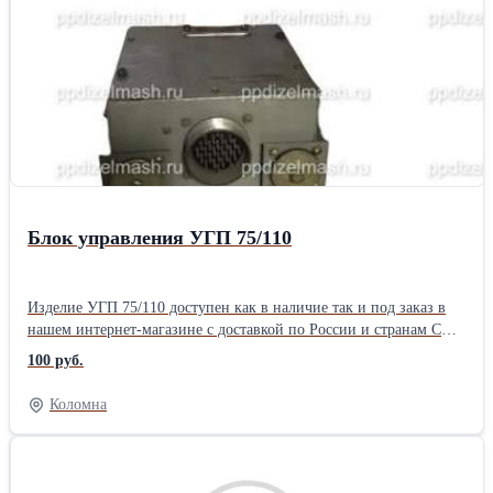
позвонив по телефонам, которые указанные в верхней и нижней
части сайта и в разделе 'Контакты'.</p> ООО «ПП Дизельмаш»
работает на рынке железнодорожной продукции. Основное
направление фирмы – комплексная поставка железнодорожного
оборудования, а также капитальный ремонт маневровых
тепловозов серии ТГМ, ТЭМ. ООО «ПП Дизельмаш» имеет
возможность проводить ремонт тепловозов и дизелей в
заводских условиях, а также силами выездной бригады по месту
приписки тепловоза.
Блок управления УГП 75/110
Изделие УГП 75/110 доступен как в наличие так и под заказ в
нашем интернет-магазине с доставкой по России и странам СНГ.
</p>,<p>Наша компания, помимо реализации запчастей и
100 руб.
инструментов, готова предложить сервисные услуги по
установке приобретенного продукта под ключ. Установка
Коломна
возможна, как на территории заказчика, так и в нашем
сервисном цехе.</p>,<p>Подробную информацию Вы можете
узнать у наших менеджеров и технических консультантов,
позвонив по телефонам, которые указанные в верхней и нижней