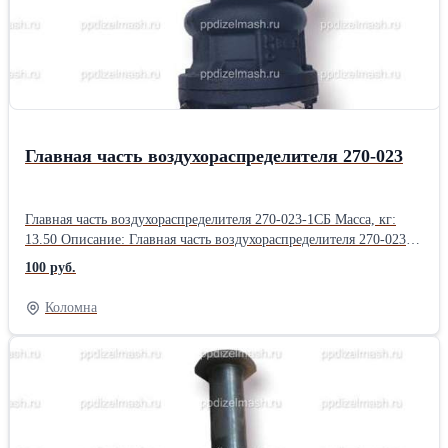
диаметр буртика (D2) = 95 mm, высота буртика (h) = 2,5 mm
крутящий момент до деформации (Мд) = 4510 Nm крутящий
момент до разрушения (Мр) = 5880 Nm масса карданного вала
(M) = 19,3 kg
Главная часть воздухораспределителя 270-023
Главная часть воздухораспределителя 270-023-1СБ Масса, кг:
13.50 Описание: Главная часть воздухораспределителя 270-023-
1СБ. Область применения: Главная часть воздухораспределителя
100 руб.
270-023-1СБ - пневматическое устройство, предназначенное для
переключения потоков сжатого воздуха.. Описание Главная часть
Коломна
270-023 - это Часть воздухораспределителя главная , 270.023
Главная часть воздухораспределителя 270-023-1СБ -
пневматическое устройство, предназначенное для переключения
потоков сжатого воздуха. Составная часть
воздухораспределителя 483М, предназначенная для обеспечения
установки необходимого давления сжатого воздуха в тормозном
цилиндре. ХАРАКТЕРИСТИКИ Грузовые режимы работы с