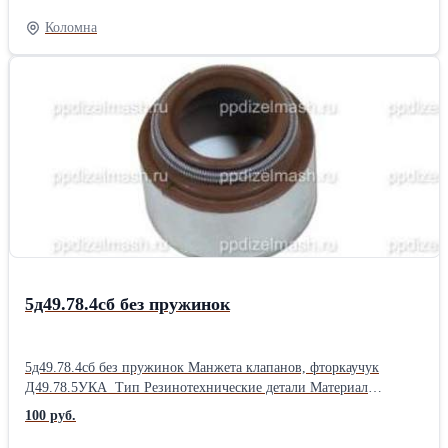
увеличения сцепления колёс с рельсами. Технические
Коломна
характеристики: Присоединительная резьба М64*2 Наибольшее
допустимое давление воздуха 0,9 МПа Габаритные размеры
204*64*201 мм Масса 4,2 кг
5д49.78.4сб без пружинок
5д49.78.4сб без пружинок Манжета клапанов, фторкаучук
Д49.78.5УКА Тип Резинотехнические детали Материал
фторкаучук/Сталь Вес, кг 0.012 Размер, мм Ø17,8-32х24 Кол-во в
100 руб.
упаковке 100 Отрасль Судовая, железнодорожная, малая
энергетика