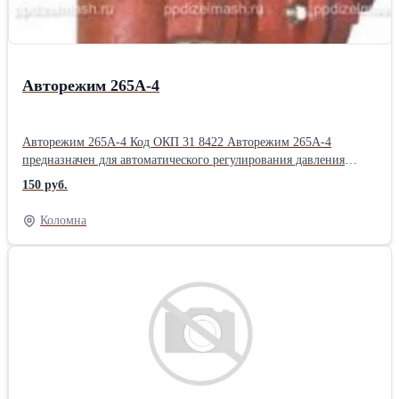
Авторежим 265А-4
Авторежим 265А-4 Код ОКП 31 8422 Авторежим 265А-4
предназначен для автоматического регулирования давления
сжатого воздуха в тормозном цилиндре в зависимости от
150 руб.
степени загрузки вагона. Область применения: грузовые вагоны
повышенной грузоподъемности. Устанавливается на раме
Коломна
вагона. Изготовляется по ТУ 3184-509-05744521-98 Полное
описание Техническая характеристика Тип авторежима
клапанно-поршневой Габаритные размеры, мм не более
286х206х423 Масса, кг, не более 23 Перемещение поршня
демпферной части, мм 47±2 Выходное давление воздуха после
авторежима при подаче сжатого воздуха на авторежим
давлением (0,3±0,01)МПа [(3,0±0,1) кгс/см2] должно быть, МПа
(кгс/см2) при зазоре между упором демпфера и площадкой
задатчика перемещения 1,6±1,0 мм при поднятой на 16±0,5 мм
площадке задатчика перемещения при поднятой на 40±0,5 мм