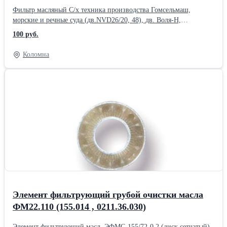
Фильтр масляный С/х техника производства Гомсельмаш,
морские и речные суда (дв.NVD26/20, 48), дв. Воля-Н,
газоперекачивающие аппараты, компрессоры ПКСД-585 DIFA
100 руб.
5316 Применяемость: Морские и речные суда (Дв. NVD26/20?
NVD 48) дв-ль ВОЛЯ-Н, газоперекач.апп,компрессоры
Коломна
ПКСД-585,С/Х техника Гомсельмаш. Аналоги: Р-463-1-06,
ЭФМ-032, ПЗМИ-М-463, 463-1-19-1012040.
Элемент фильтрующий грубой очистки масла
ФМ22.110 (155.014 , 0211.36.030)
Элемент фильтрующий масл. ЭФМС-155/72-0,2 (диск сетчатый)