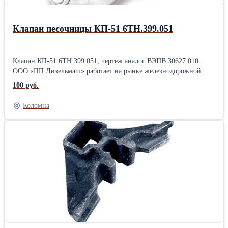
Клапан песочницы КП-51 6ТН.399.051
Клапан КП-51 6ТН.399.051, чертеж аналог ВЭПВ.30627.010
ООО «ПП Дизельмаш» работает на рынке железнодорожной
продукции. Основное направление фирмы – комплексная
100 руб.
поставка железнодорожного оборудования, а также капитальный
ремонт маневровых тепловозов серии ТГМ, ТЭМ. ООО «ПП
Коломна
Дизельмаш» имеет возможность проводить ремонт тепловозов и
дизелей в заводских условиях, а также силами выездной
бригады по месту приписки тепловоза.