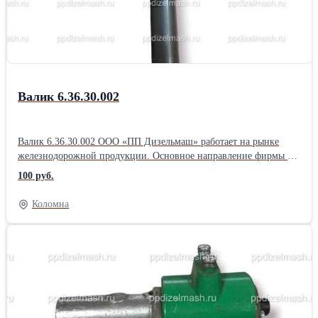
давлением в тормозном цилиндре: — пустой 0,14-0,18 МПа
(1,4-1,8 кгс/см2) — средний 0,30-0,34 МПа (3,0-3,4 кгс/см2) —
груженый 0,40-0,45 МПа (4,0-4,5 кгс/см2) Габаритные размеры
310х240х160 мм
Валик 6.36.30.002
Валик 6.36.30.002 ООО «ПП Дизельмаш» работает на рынке
железнодорожной продукции. Основное направление фирмы –
комплексная поставка железнодорожного оборудования, а также
100 руб.
капитальный ремонт маневровых тепловозов серии ТГМ, ТЭМ.
ООО «ПП Дизельмаш» имеет возможность проводить ремонт
Коломна
тепловозов и дизелей в заводских условиях, а также силами
выездной бригады по месту приписки тепловоза.