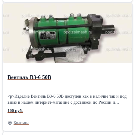
сжатого воздуха, МПа Площадь сечения воздушного прохода
впускного клапана, мм² Площадь сечения воздушного прохода
на выпуск при открытии дросельного клапана, мм² Масса, кг
ВЭПВ.629406.102 ЭВТ-54 (ЭВТ-4) 50 17 0,5 8,8 42 2,145
ВЭПВ.629406.102-01 ЭВТ-54-01 (ЭВТ-4-01) 75 20
ВЭПВ.629406.102-02 ЭВТ-54-02 (ЭВТ-4-02) 110 15
Вентиль В3-6 50В
<p>Изделие Вентиль В3-6 50В доступен как в наличие так и под
заказ в нашем интернет-магазине с доставкой по России и
странам СНГ.</p>,<p>Наша компания, помимо реализации
100 руб.
запчастей и инструментов, готова предложить сервисные услуги
по установке приобретенного продукта под ключ. Установка
Коломна
возможна, как на территории заказчика, так и в нашем
сервисном цехе.</p>,<p>Подробную информацию Вы можете