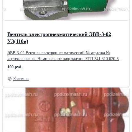
Вентиль электропневматический ЭВВ-3-02
УЗ(110в)
ЭВВ-3-02 Вентиль электропневматический № чертежа №
чертежа аналога Номинальное напряжение 3ТП.341.310.020-5
6ТС.295.003-02 110 В Номинальное давление сжатого воздуха
100 руб.
0,675 МПа Площадь прохода воздуха впускного 20 мм. кв.
выпускного 9 мм. кв. Потребляемая мощность (не более) 15 Вт
Коломна
ООО «ПП Дизельмаш» работает на рынке железнодорожной
продукции. Основное направление фирмы – комплексная
поставка железнодорожного оборудования, а также капитальный
ремонт маневровых тепловозов серии ТГМ, ТЭМ. ООО «ПП
Дизельмаш» имеет возможность проводить ремонт тепловозов и
дизелей в заводских условиях, а также силами выездной
бригады по месту приписки тепловоза.