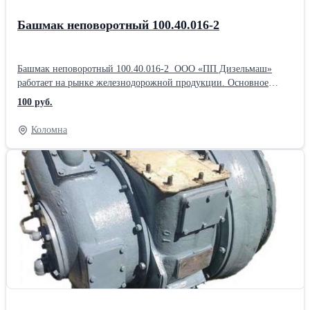
Башмак неповоротный 100.40.016-2
Башмак неповоротный 100.40.016-2 ООО «ПП Дизельмаш»
работает на рынке железнодорожной продукции. Основное
направление фирмы – комплексная поставка железнодорожного
100 руб.
оборудования, а также капитальный ремонт маневровых
тепловозов серии ТГМ, ТЭМ. ООО «ПП Дизельмаш» имеет
Коломна
возможность проводить ремонт тепловозов и дизелей в
заводских условиях, а также силами выездной бригады по месту
приписки тепловоза.