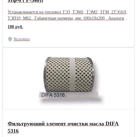
этф-6 ( Р-540))
Устанавливается на тепловоз ТЭ3, ТЭМ1, ТЭМ2, ТГМ, 2ТЭ10Л,
ТЭП10, М62. Габаритные размеры, мм: 100х19х200 Аналоги:
Р-540-2-07 3Д100.63.00 И-511 ФЭТО ФД.111-014 425.00.000
100 руб.
ЭТФ-6 Т6304
Коломна
Фильтрующий элемент очистки масла DIFA
5316