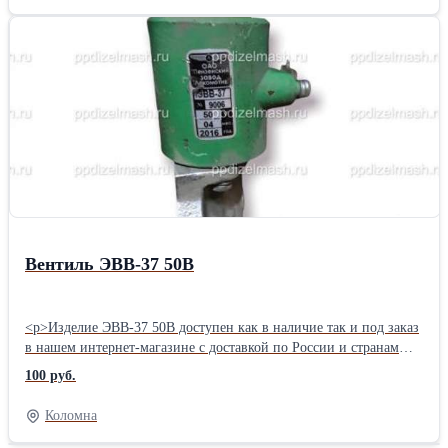
ЭФМС-100/35-0,1: 1ФТ00.030 диск 02.843.40.20 Эф.000-01
Р-100-01 ТЭП60.10.28.045
Вентиль ЭВВ-37 50В
<p>Изделие ЭВВ-37 50В доступен как в наличие так и под заказ
в нашем интернет-магазине с доставкой по России и странам
СНГ.</p>,<p>Наша компания, помимо реализации запчастей и
100 руб.
инструментов, готова предложить сервисные услуги по
установке приобретенного продукта под ключ. Установка
Коломна
возможна, как на территории заказчика, так и в нашем
сервисном цехе.</p>,<p>Подробную информацию Вы можете