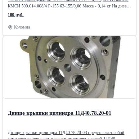
КМСИ 500.014.008/4 Р-155 63-155/0,06 Масса - 0,14 кг На дизель
3А6Д49 устанавливается 76 штук (38 штуки на сборочную
100 руб.
единицу) На дизель 6ЧН 21/21 (211Д-3, ) устанавливается 33
(35) штуки На дизель 211Д-3М устанавливается Элемент
Коломна
фильтрующий 0211.36.030 (0211.36.030-01) - 33 штуки, на
дизель 99 штук
Днище крышки цилиндра 11Д40.78.20-01
Днище крышки цилиндра 11Д40.78.20-03 представляет собой
комплектующую часть крышки цилиндра дизелей 14Д40