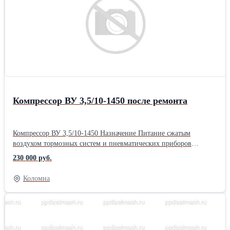
части сайта и в разделе 'Контакты'. ООО «ПП Дизельмаш»
работает на рынке железнодорожной продукции. Основное
направление фирмы – комплексная поставка железнодорожного
оборудования, а также капитальный ремонт маневровых
тепловозов серии ТГМ, ТЭМ. ООО «ПП Дизельмаш» имеет
возможность проводить ремонт тепловозов и дизелей в
заводских условиях, а также силами выездной бригады по месту
приписки тепловоза.
Компрессор ВУ 3,5/10-1450 после ремонта
Компрессор ВУ 3,5/10-1450 Назначение Питание сжатым
воздухом тормозных систем и пневматических приборов
локомотивов и других машин железнодорожного транспорта
230 000 руб.
Тип компрессора Двухступенчатый, двухцилиндровый, с V-
образным расположением цилиндров. Режим работы Режим
Коломна
работы – повторно-кратковременный, с продолжительностью
включения (ПВ) до 50% при продолжительности цикла до 10
минут включительно и номинальных величинах давления
нагнетания и частоты вращения коленчатого вала. Примечание
По мере поступления заказов поставляется на экспорт. Код