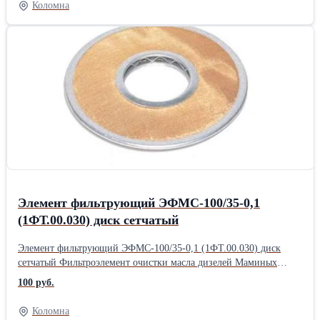
Коломна
Элемент фильтрующий ЭФМС-100/35-0,1
(1ФТ.00.030) диск сетчатый
Элемент фильтрующий ЭФМС-100/35-0,1 (1ФТ.00.030) диск
сетчатый Фильтроэлемент очистки масла дизелей Маминых
21/21; Первомайский 25/34 Пензадизель-26/26, 31,8/33;
100 руб.
Коломна-26/26, 30/38, 23/30; Русдизель 30/50, 40/46, 23/2х30;
РУМО 23/30, 36/45, .ТГМ8, ТГМ12, ТЭМ-2М, ТЭП70, М62,
Коломна
2ТЭ116 Габариты: 100х36х7 Аналоги элемента фильтрующего