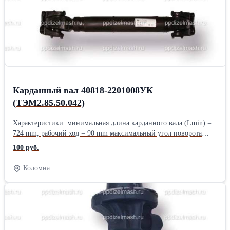
ОКПД2 30.20.40. ТУ 3184-008-05744521-98
Карданный вал 40818-2201008УК
(ТЭМ2.85.50.042)
Характеристики: минимальная длина карданного вала (Lmin) =
724 mm, рабочий ход = 90 mm максимальный угол поворота
шарнира a1=a2=22° внутренний диаметр трубы и толщина
100 руб.
стенки (dxS) = 71х3 mm применяемая крестовина - 130-2201025-
02 (крепление крышками и болтами) Наружный диаметр
Коломна
подшипника (D) = 39 mm, диаметр шипа крестовины (d) = 25
mm Расстояние по торцам подшипников (H) = 118 mm,
расстояние по торцам шипов (h) = 108 mm применяемый фланец
- 695Н-2201023 (гладкий, "квадратный") присоединение фланца
- 4 отверстия * (d) = 14 mm, диаметр по центрам
противоположных отверстий (D1) = 120mm, обод (D) = 148 mm,