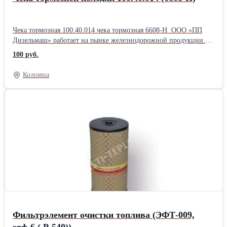
Чека тормозная 100.40.014 чека тормозная 6608-Н ООО «ПП
Дизельмаш» работает на рынке железнодорожной продукции.
Основное направление фирмы – комплексная поставка
100 руб.
железнодорожного оборудования, а также капитальный ремонт
маневровых тепловозов серии ТГМ, ТЭМ. ООО «ПП
Коломна
Дизельмаш» имеет возможность проводить ремонт тепловозов и
дизелей в заводских условиях, а также силами выездной
бригады по месту приписки тепловоза.
Фильтрэлемент очистки топлива (ЭФТ-009,