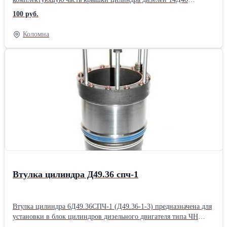
размерности 23/30 и устанавливается на магистральных
100 руб.
тепловозах М62. Заготовка отливается из высокопрочного
чугуна с твердостью в пределах 210 – 285 НВ.
Коломна
Втулка цилиндра Д49.36 спч-1
Втулка цилиндра 6Д49.36СПЧ-1 (Д49.36-1-3) предназначена для
установки в блок цилиндров дизельного двигателя типа ЧН
26/26 Технические характеристики: Габариты: 339.5х734