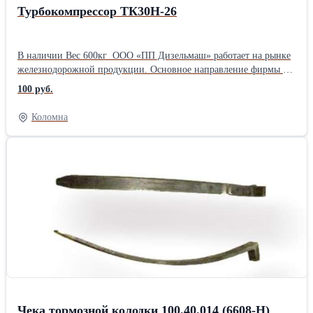
Турбокомпрессор ТК30Н-26
В наличии Вес 600кг ООО «ПП Дизельмаш» работает на рынке
железнодорожной продукции. Основное направление фирмы –
комплексная поставка железнодорожного оборудования, а также
100 руб.
капитальный ремонт маневровых тепловозов серии ТГМ, ТЭМ.
ООО «ПП Дизельмаш» имеет возможность проводить ремонт
Коломна
тепловозов и дизелей в заводских условиях, а также силами
выездной бригады по месту приписки тепловоза.
Чека тормозной колодки 100.40.014 (6608-Н)