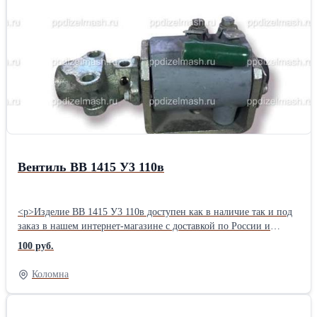
узнать у наших менеджеров и технических консультантов,
позвонив по телефонам, которые указанные в верхней и нижней
части сайта и в разделе 'Контакты'.</p> ООО «ПП Дизельмаш»
работает на рынке железнодорожной продукции. Основное
направление фирмы – комплексная поставка железнодорожного
оборудования, а также капитальный ремонт маневровых
тепловозов серии ТГМ, ТЭМ. ООО «ПП Дизельмаш» имеет
возможность проводить ремонт тепловозов и дизелей в
заводских условиях, а также силами выездной бригады по месту
приписки тепловоза.
Вентиль ВВ 1415 У3 110в
<p>Изделие ВВ 1415 У3 110в доступен как в наличие так и под
заказ в нашем интернет-магазине с доставкой по России и
странам СНГ.</p>,<p>Наша компания, помимо реализации
100 руб.
запчастей и инструментов, готова предложить сервисные услуги
по установке приобретенного продукта под ключ. Установка
Коломна
возможна, как на территории заказчика, так и в нашем
сервисном цехе.</p>,<p>Подробную информацию Вы можете
узнать у наших менеджеров и технических консультантов,