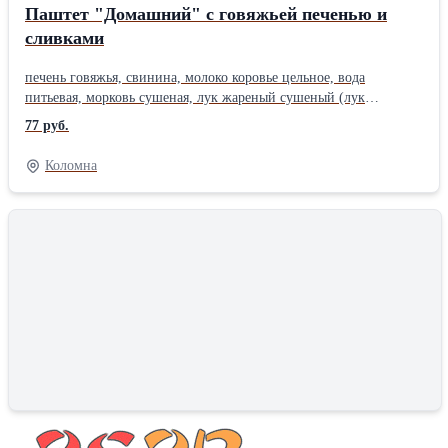
Паштет "Домашний" с говяжьей печенью и
сливками
печень говяжья, свинина, молоко коровье цельное, вода
питьевая, морковь сушеная, лук жареный сушеный (лук
репчатый, масло подсолнечное рафинированное
77 руб.
дезодорированное, мука пшеничная, соль пищевая), сливки
сухие, соль пищевая, сахар,Производитель: Собственное
Коломна
производство