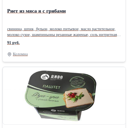
Риет из мяса я с грибами
свинина, шпик, бульон, молоко питьевое, масло растительное,
молоко сухое, шампиньоны резанные жареные, соль нитритная
(соль, нитрит натрия), яичный порошок, сахар, консервант
91 руб.
сорбат калия.
Коломна