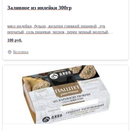
Заливное из индейки 300гр
мясо индейки, бульон, желатин говяжий пищевой, лук
репчатый, соль пищевая, чеснок, перец черный молотый,
усилитель вкуса и аромата глутамат натрия, консервант сорбат
100 руб.
калия, лавровый лист.
Коломна