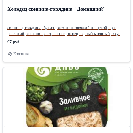
Холодец свинина-говядина "Домашний"
свинина, говядина, бульон, желатин говяжий пищевой, лук
репчатый, соль пищевая, чеснок, перец черный молотый, вкусо-
ароматическая добавка (горчица), усилитель вкуса и аромата
97 руб.
глутамат натрия, консервант сорбат калия, лавровый лист.
Коломна