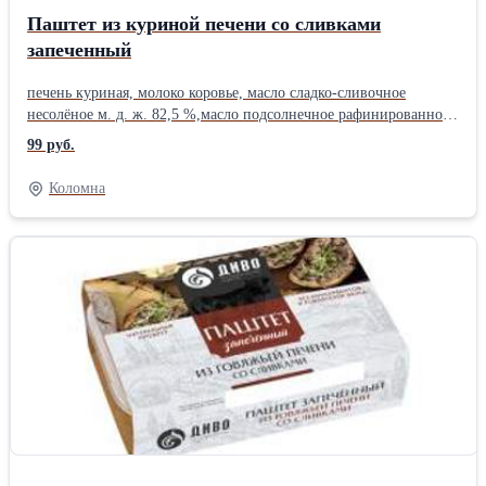
Паштет из куриной печени со сливками
запеченный
печень куриная, молоко коровье, масло сладко-сливочное
несолёное м. д. ж. 82,5 %,масло подсолнечное рафинированное
дезодорированное, сливки сухие, вода питьевая, лук репчатый
99 руб.
свежий, морковь столовая свежая, лук жареный сушеный (лук
репчатый, масло подсолнечное рафинированное
Коломна
дезодорированное, мука пшеничная высший сорт, соль
пищевая), соль пищевая, сахар, перец чёрный молотый.