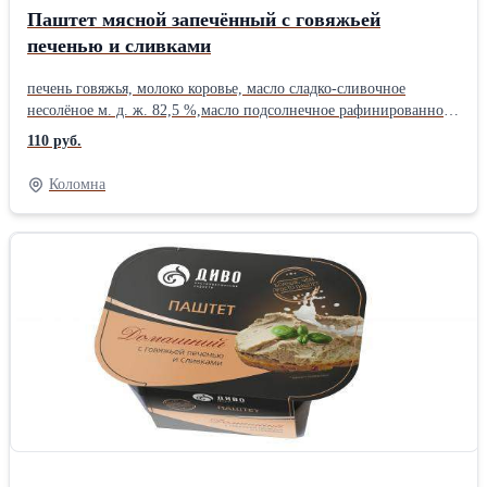
Паштет мясной запечённый с говяжьей
печенью и сливками
печень говяжья, молоко коровье, масло сладко-сливочное
несолёное м. д. ж. 82,5 %,масло подсолнечное рафинированное
дезодорированное, сливки сухие, вода питьевая, лук репчатый
110 руб.
свежий, морковь столовая свежая, лук жареный сушеный (лук
репчатый, масло подсолнечное рафинированное
Коломна
дезодорированное, мука пшеничная высший сорт, соль
пищевая), соль пищевая, сахар, перец чёрный молотый.