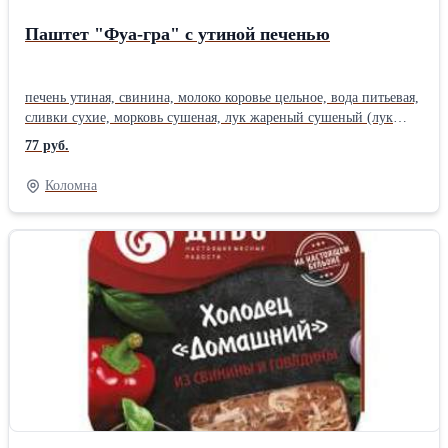
Паштет "Фуа-гра" с утиной печенью
печень утиная, свинина, молоко коровье цельное, вода питьевая,
сливки сухие, морковь сушеная, лук жареный сушеный (лук
репчатый, масло подсолнечное рафинированное
77 руб.
дезодорированное, мука пшеничная, соль пищевая), соль
пищевая, яблоки сушеные, мед, сахар, консервант сорбат калия,
Коломна
перец белый молотый, перец черный молотый, корица
молотая.Производитель: Собственное производство