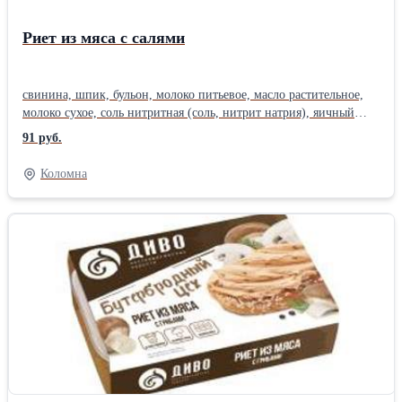
Риет из мяса с салями
свинина, шпик, бульон, молоко питьевое, масло растительное,
молоко сухое, соль нитритная (соль, нитрит натрия), яичный
порошок, колбаса сырокопченая салями (шпик, филе куриное,
91 руб.
мясо птицы механической обвалки, посолочно-нитритная смесь,
соль поваренная, пряности, перец чёрный, чеснок, горчица,
Коломна
тмин, кориандр, перец чили), сахар, консервант сорбат калия.