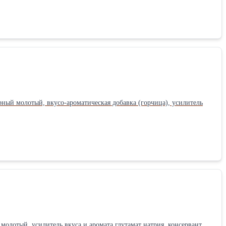
рный молотый, вкусо-ароматическая добавка (горчица), усилитель
молотый, усилитель вкуса и аромата глутамат натрия, консервант