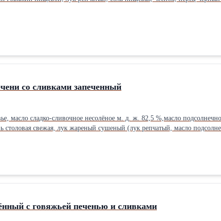
ечени со сливками запеченный
вье, масло сладко-сливочное несолёное м. д. ж. 82,5 %,масло подсолнечн
вь столовая свежая, лук жареный сушеный (лук репчатый, масло подсол
щевая, сахар, перец чёрный молотый.
ённый с говяжьей печенью и сливками