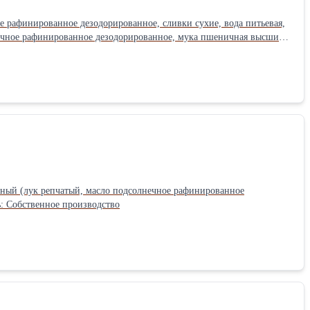
ое рафинированное дезодорированное, сливки сухие, вода питьевая,
нечное рафинированное дезодорированное, мука пшеничная высший
шеный (лук репчатый, масло подсолнечное рафинированное
ь: Собственное производство