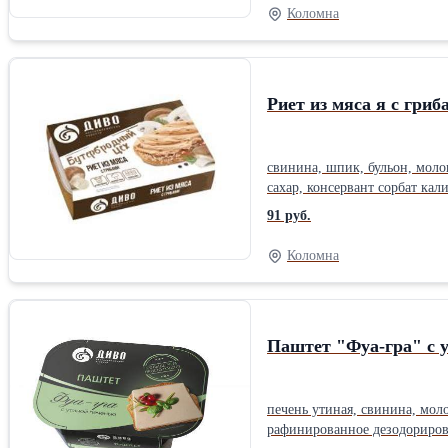
Коломна
Риет из мяса я с гриб
свинина, шпик, бульон, моло
сахар, консервант сорбат кали
91 руб.
Коломна
Паштет "Фуа-гра" с 
печень утиная, свинина, мол
рафинированное дезодорирова