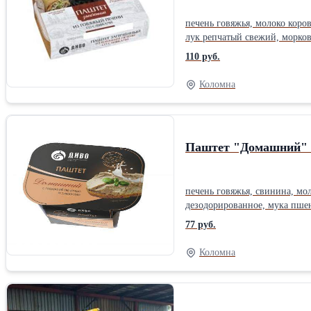
печень говяжья, молоко коро
лук репчатый свежий, морко
сорт, соль пищевая), соль пи
110 руб.
Коломна
Паштет "Домашний" с
печень говяжья, свинина, мо
дезодорированное, мука пшен
77 руб.
Коломна