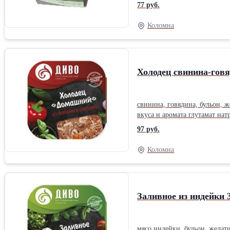
черный молотый, корица мол
77 руб.
Коломна
Холодец свинина-гов
свинина, говядина, бульон, 
вкуса и аромата глутамат нат
97 руб.
Коломна
Заливное из индейки 
мясо индейки, бульон, желат