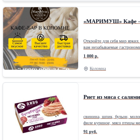
«МАРИМУШ» Кафе -б
Откройте для себя мир ярки
вам незабываемые гастроном
1 000 р.
Коломна
Риет из мяса с салями
свинина, шпик, бульон, молок
филе куриное, мясо птицы ме
сахар, консервант сорбат кали
91 руб.