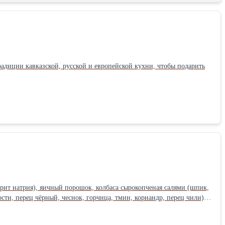
диции кавказской, русской и европейской кухни, чтобы подарить
итрит натрия), яичный порошок, колбаса сырокопченая салями (шпик,
сти, перец чёрный, чеснок, горчица, тмин, кориандр, перец чили),