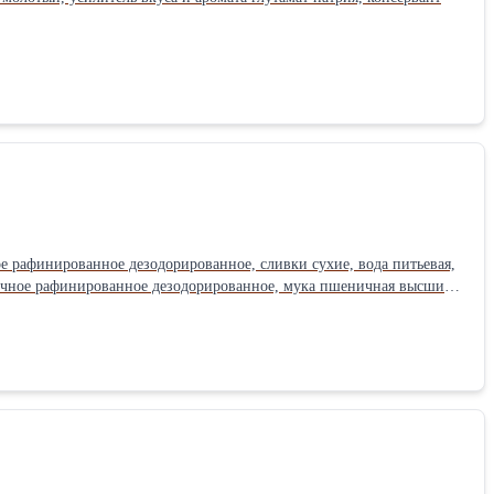
ое рафинированное дезодорированное, сливки сухие, вода питьевая,
нечное рафинированное дезодорированное, мука пшеничная высший