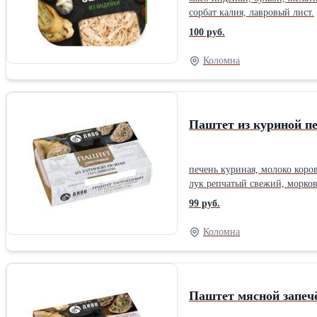
сорбат калия, лавровый лист.
100 руб.
Коломна
Паштет из куриной п
печень куриная, молоко коро
лук репчатый свежий, морко
сорт, соль пищевая), соль пи
99 руб.
Коломна
Паштет мясной запеч