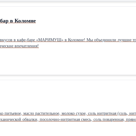
ар в Коломне
х вкусов в кафе-баре «МАРИМУШ» в Коломне! Мы объединили лучшие тра
ические впечатления!
о питьевое, масло растительное, молоко сухое, соль нитритная (соль, н
ханической обвалки, посолочно-нитритная смесь, соль поваренная, пряно
я.