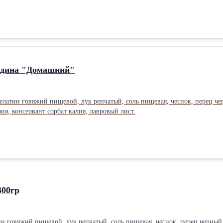
отая.Производитель: Собственное производство
ядина "Домашний"
желатин говяжий пищевой, лук репчатый, соль пищевая, чеснок, перец че
рия, консервант сорбат калия, лавровый лист.
300гр
ин говяжий пищевой, лук репчатый, соль пищевая, чеснок, перец черный 