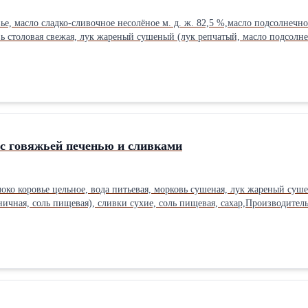
вье, масло сладко-сливочное несолёное м. д. ж. 82,5 %,масло подсолнечн
вь столовая свежая, лук жареный сушеный (лук репчатый, масло подсол
щевая, сахар, перец чёрный молотый.
 говяжьей печенью и сливками
локо коровье цельное, вода питьевая, морковь сушеная, лук жареный су
ичная, соль пищевая), сливки сухие, соль пищевая, сахар,Производител