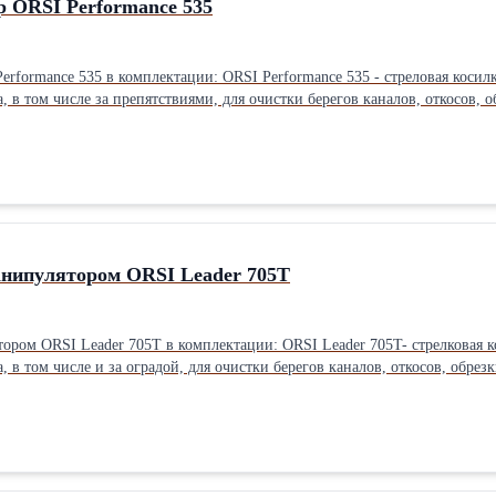
р ORSI Performance 535
ance 535 - стреловая косилка-кусторез применяется для очистки от растительности
берегов каналов, откосов, обрезки веток и формовки крон деревьев. - Карданный вал под ВОМ
-измельчитель Вид: Молотковая Конструкция: Навесные Состояние: Новое
анипулятором ORSI Leader 705T
и: ORSI Leader 705T- стрелковая косилка-кусторез, применяется для очистки от растительности
 берегов каналов, откосов, обрезки веток и формовки крон деревьев. - Рабочий орган 125 см с
ийский ВОМ Z=6x8 Вылет стрелы – 7,10 мТип: Косилка-
я Конструкция: Навесные Состояние: Новое