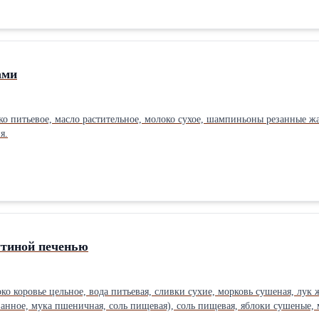
ами
ко питьевое, масло растительное, молоко сухое, шампиньоны резанные жа
я.
утиной печенью
око коровье цельное, вода питьевая, сливки сухие, морковь сушеная, лу
нное, мука пшеничная, соль пищевая), соль пищевая, яблоки сушеные, ме