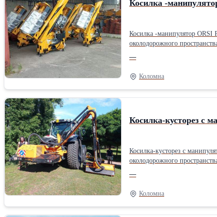
Косилка -манипулято
Косилка -манипулятор ORSI Performance 535 в комплектации: ORSI Perform
околодорожного пространства, в том числе за препятствиями, для очистки 
МТЗ Z=8; - Стабилизаторы с разветвителем для стабилизаторов на верхнюю тягу трактора МТЗ- 82/1221 для фиксации манипулятора в рабочем и транспортном
—
положении; - Рабочая голова 125 см - Ременной привод рабочего органа; - Радиатор охлаждения гидросистемы; - Усиленный опорный вал. Полная масса - 865 Кг Вылет
стрелы - 5,50 мТип: Косилка
Коломна
Косилка-кусторез с м
Косилка-кусторез с манипулятором ORSI Leader 705T в комплектаци
околодорожного пространства, в том числе и за оградой, для очистки
многоножевым ротором; - Угол наклона - 230°; - Ременная передача рабочего органа; - Реверс направления вращения ротора; - Радиатор системы охлаждения гидравлики; -
—
Гидравлическое противоударное устройство; - Дроссельный пульт управления; - Карданный вал под росс
измельчитель Вид: Молоткова
Коломна