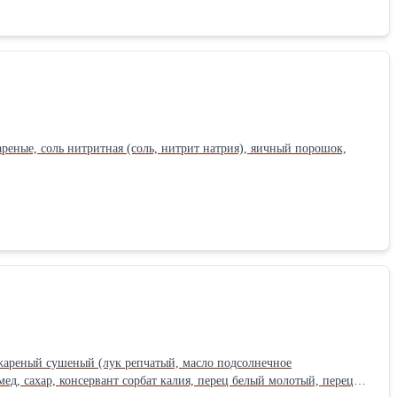
реные, соль нитритная (соль, нитрит натрия), яичный порошок,
к жареный сушеный (лук репчатый, масло подсолнечное
д, сахар, консервант сорбат калия, перец белый молотый, перец