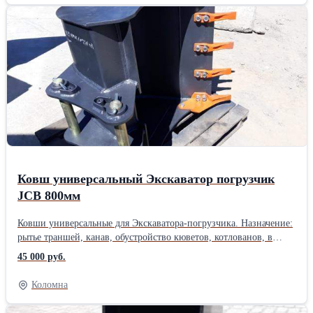
Телескопический погрузчик: * Мини погрузчик: * Экскаватор
погрузчик: * Мини экскаватор: * Экскаватор: * Шарнирно-
сочлененный мини трактор: * Вилочный погрузчик: *
Коммунальная техника: Мы принимаем любые способы оплаты.
К каждому изделию прилагаются полный пакет закрывающих
документов. - Гарантия на все оборудование 12 месяцев. -
Предоставленная продукция имеется в наличии, либо может
быть изготовлена под заказ. - Доставка в любые регионы, ТК
ПЭК, Деловые линии. - Работаем: пн - пт: с 8.00-17.00, сб. вс-
выходной.Тип техники: Спецтехника
Ковш универсальный Экскаватор погрузчик
JCB 800мм
Ковши универсальные для Экскаватора-погрузчика. Назначение:
рытье траншей, канав, обустройство кюветов, котлованов, в
некоторых случаях погрузка тяжелого грунта. Ширина: 300 мм,
45 000 руб.
400 мм, 600 мм, 800 мм, 900 мм. Компания ООО
«Техникадострой» является одним из крупнейших поставщиков
Коломна
ковшей и навесного оборудования для сельскохозяйственной,
коммунальной и строительной техники в России. В нашей