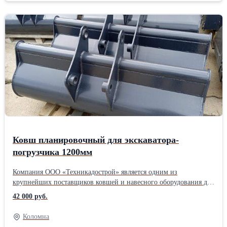
Ковш планировочный для экскаватора-
погрузчика 1200мм
Компания ООО «Техникадострой» является одним из
крупнейших поставщиков ковшей и навесного оборудования для
сельскохозяйственной, коммунальной и строительной техники в
42 000 руб.
России. В нашей компании вы сможете подобрать навесное
оборудование на: JCB, Volvo, Terex, Komatsu, Case, New Holland,
Коломна
Cat, Bobcat, John Deere, Hidromek. * Фронтальный погрузчик: *