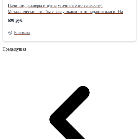
Наличие, размеры и цены уточняйте по телефону!
Металлические столбы с заглушками от попадания влаги. На
столбах приварены планки или крючки для удобства монтажа
690 руб.
забора. Высота 2м, 2,4м , 3м, диаметр от 32 до 76, профильные
от 40*20 до 80*80. Оцинкованная ,плетеная сетка рабица для
Коломна
забора, вольера, курятника. Высота 1,0 м. 1,2м, 1,5м, 1,8м, 2м,
ячейка 50*50 мм, толщина проволоки 1,6мм, края загнуты,
длина рулона по 10 метров. Каркас из профильной трубы 25*25
Предыдущая
покрыты грунтовкой. В середине ворот ребро жесткости,
проушина под навесной замок, штыри в землю, ворота на двух
столбах. Калитки стандартно идут в комплекте с одним столбом
на петлях, на створке есть проушина под замок навесной.
Доставка в любой район города и области.!Производитель:
Собственное производство