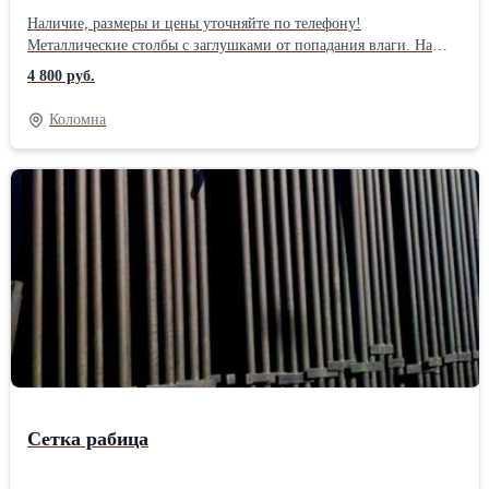
Наличие, размеры и цены уточняйте по телефону!
Металлические столбы с заглушками от попадания влаги. На
столбах приварены планки или крючки для удобства монтажа
4 800 руб.
забора. Высота 2м, 2,4м , 3м, диаметр от 32 до 76, профильные
от 40*20 до 80*80. Оцинкованная ,плетеная сетка рабица для
Коломна
забора, вольера, курятника. Высота 1,0 м. 1,2м, 1,5м, 1,8м, 2м,
ячейка 50*50 мм, толщина проволоки 1,6мм, края загнуты,
длина рулона по 10 метров. Каркас из профильной трубы 25*25
покрыты грунтовкой. В середине ворот ребро жесткости,
проушина под навесной замок, штыри в землю, ворота на двух
столбах. Калитки стандартно идут в комплекте с одним столбом
на петлях, на створке есть проушина под замок навесной.
Доставка в любой район города и области.!Производитель:
Собственное производство
Сетка рабица