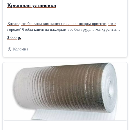
Крышная установка
Хотите, чтобы ваша компания стала настоящим ориентиром в
городе? Чтобы клиенты находили вас без труда, а конкуренты
восхищались вашим масштабом? ✨ Тогда вам нужна крышная
2 000 р.
установка – самое эффектное и мощное решение для наружной
рекламы! 🏢 🚀 Крышная установка: ваш бренд – король города!
Коломна
🚀 Это не просто вывеска, это заявление о вашем успехе! Мы
поможем вашему бизнесу взлететь, создав величественную
конструкцию, которая будет работать на вас 24/7. Представьте:
ваше название, сияющее над городскими улицами, видимое
издалека, притягивающее взгляды и вызывающее доверие. 🌟