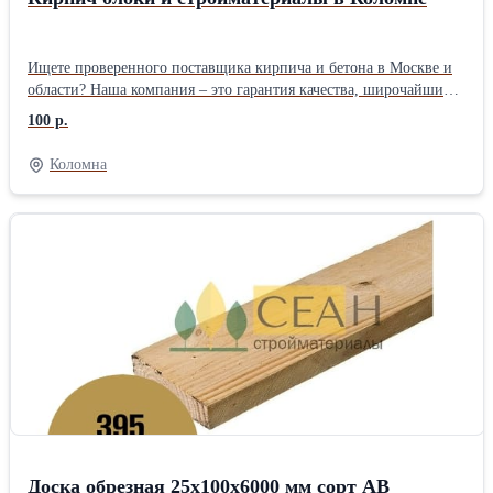
Ищете проверенного поставщика кирпича и бетона в Москве и
области? Наша компания – это гарантия качества, широчайший
ассортимент и безупречный сервис, который сделает вашу
100 р.
стройку максимально эффективной и экономичной. Кирпич: От
керамического до облицовочного, от рядового до клинкерного –
Коломна
у нас вы найдете кирпич для воплощения любых архитектурных
замыслов. Прочность, долговечность, эстетика – мы предлагаем
только проверенные временем решения. Бетон: Готовы
предложить бетон всех марок и классов, с доставкой на ваш
объект в кратчайшие сроки. Независимо от масштаба
строительства – от небольшого частного дома до крупного
промышленного объекта – мы обеспечим вас бетоном,
соответствующим самым высоким стандартам качества.
Доска обрезная 25х100х6000 мм сорт АВ