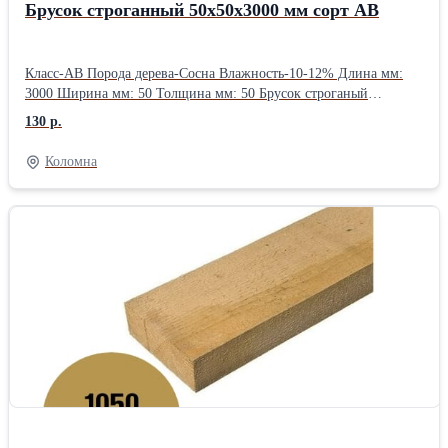
Брусок строганный 50х50х3000 мм сорт АВ
Класс-АВ Порода дерева-Сосна Влажность-10-12% Длина мм:
3000 Ширина мм: 50 Толщина мм: 50 Брусок строганый
50х50х3000 мм — это сухой или естественной влажности
130 р.
пиломатериал из хвои (сосна/ель), используемый для каркасов,
обрешетки и мебели. Основные сорта: АВ (средний класс,
Коломна
допускаются мелкие сучки) или 1-й сорт (высокое качество).
Поверхность гладкая, ровная.