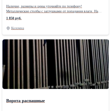
Наличие, размеры и цены уточняйте по телефону!
Металлические столбы с заглушками от попадания влаги. На
столбах приварены планки или крючки для удобства монтажа
1 850 руб.
забора. Высота 2м, 2,4м , 3м, диаметр от 32 до 76, профильные
от 40*20 до 80*80. Оцинкованная ,плетеная сетка рабица для
Коломна
забора, вольера, курятника. Высота 1,0 м. 1,2м, 1,5м, 1,8м, 2м,
ячейка 50*50 мм, толщина проволоки 1,6мм, края загнуты,
длина рулона по 10 метров. Каркас из профильной трубы 25*25
покрыты грунтовкой. В середине ворот ребро жесткости,
проушина под навесной замок, штыри в землю, ворота на двух
столбах. Калитки стандартно идут в комплекте с одним столбом
на петлях, на створке есть проушина под замок навесной.
Доставка в любой район города и области.!Производитель:
Собственное производство
Ворота распашные