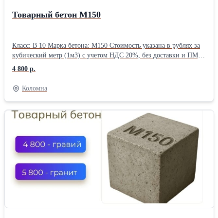
Товарный бетон М150
Класс: В 10 Марка бетона: М150 Стоимость указана в рублях за
кубический метр (1м3) с учетом НДС 20%, без доставки и ПМД
Воспользуйтесь выгодным предложением: скидка 7% будет
4 800 р.
зафиксирована за вашим номером телефона до конца недели.
Доставка бетона и раствора — круглосуточно, без выходных.
Коломна
Оформите заявку прямо сейчас, чтобы зафиксировать цену.