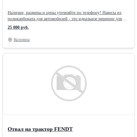
Наличие, размеры и цены уточняйте по телефону! Навесы из
поликарбоната для автомобилей - это идеальное решение для
автомобилистов, которые хотят защитить свою машину от
25 000 руб.
неблагоприятной погоды. Размер В 3,45 м. Ш - 3,3 м. Д - 4м. -
6м. - 8м. - 10м. столбы опорные грунтованные 50 мм, дуги 40
Коломна
мм. Доставка бесплатная по области и городу. Использование
навесов из металла стало очень популярным в последнее время.
И это вполне оправданно. Легкие конструкции, недорогие,
быстро возводящиеся, красивые и функциональные. Мы
встречаем их и в городе, и на приусадебных участках — они
находят применение везде, легко вписываются в существующую
архитектуру.Производитель: Собственное производство
Отвал на трактор FENDT