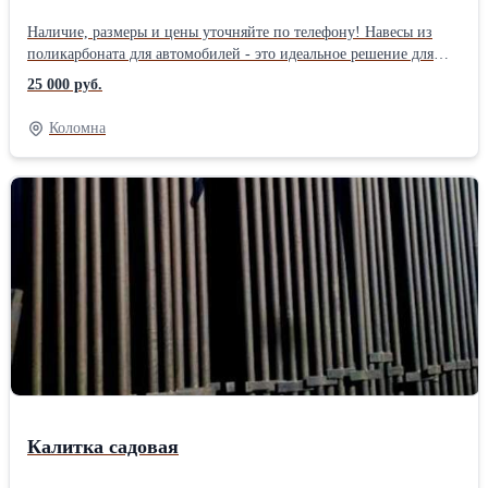
Наличие, размеры и цены уточняйте по телефону! Навесы из
поликарбоната для автомобилей - это идеальное решение для
автомобилистов, которые хотят защитить свою машину от
25 000 руб.
неблагоприятной погоды. Размер В 3,45 м. Ш - 3,3 м. Д - 4м. -
6м. - 8м. - 10м. столбы опорные грунтованные 50 мм, дуги 40
Коломна
мм. Доставка бесплатная по области и городу. Использование
навесов из металла стало очень популярным в последнее время.
И это вполне оправданно. Легкие конструкции, недорогие,
быстро возводящиеся, красивые и функциональные. Мы
встречаем их и в городе, и на приусадебных участках — они
находят применение везде, легко вписываются в существующую
архитектуру.Производитель: Собственное производство
Калитка садовая