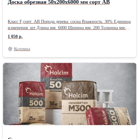
Доска обрезная 50х200х6000 мм сорт АВ
Класс F;сорт: АВ Порода дерева: сосна Влажность: 30% Единица
измерения: шт Длина мм: 6000 Ширина мм: 200 Толщина мм:
50 Пиломатериалы в Коломне вы можете приобрести в
1 050 р.
компании ООО "Сеан", которая предлагает широкий
ассортимент лесозаготовок и других строительных материалов.
Коломна
-Пиломатериал обрезной, доска, брус. -Вагонка, евровагонка,
блок-хаус, имитация бруса. Доска пола, европол. -Вагонка
осиновая, вагонка липовая -Фанера -Виниловый сайдинг
«Sayga» -Стройматериалы -Наличник, плинтус, раскладка,
уголок, штапик. -Подоконник, тетива, ступени, столешница,
мебельный щит, дверки жалюзийные. -Филенчатые двери в
Коломне -Столярные изделия. Оконные блоки арочные, банные.
-Оконные блоки ОД ОСП однокамерный стеклопакет -Оконные
блоки ОДС