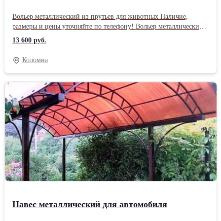
Вольер металлический из прутьев для животных Наличие,
размеры и цены уточняйте по телефону! Вольер металлический
из прутьев для животных , крыша прозрачный поликарбонат (в
13 600 руб.
комплекте). 1*1*1,5 (каркас из трубы30 мм, прутья 0,7 см,)
1,2*1,7*1,5 (каркас из трубы30 мм, прутья 0,7 см, ) 2*2*2
Коломна
(каркас из профиля 30*30 , прутья 10 мм) 3*2*2 (каркас из
профиля 30*30 , прутья 10 мм) 4*2*2 (каркас из профиля 30*30 ,
прутья 10 мм) + дополнительно пол доска +дополнительно
цветной поликарбонат Доставка бесплатная по городу и
области.Производитель: Собственное производство
Навес металлический для автомобиля