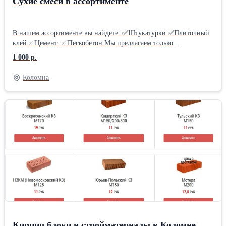
Сухие смеси в ассортименте
В нашем ассортименте вы найдете: ✅Штукатурки ✅Плиточный
клей ✅Цемент: ✅Пескобетон Мы предлагаем только
проверенные сухие смеси от ведущих производителей, которые
1 000 р.
гарантируют надежность и превосходный результат. ✨ Наши
консультанты всегда готовы помочь вам с выбором оптимального
Коломна
продукта для вашего проекта, рассчитать необходимое
количество и дать полезные советы по применению. 🤝 Не
откладывайте свой ремонт! Начните с лучшего – с надежных
сухих смесей!
Кирпич блоки и стройматериалы в Коломне