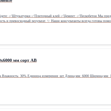
именте
от ведущих производителей,
сть и превосходный результат. ✨ Наши консультанты всегда готовы помо
рассчитать необходимое количество и дать п
0х6000 мм сорт АВ
ажность: 30% Единица измерения: шт Длина;мм: 6000 Ширина;мм: 100 Толщина;мм: 25 