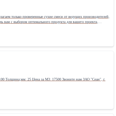
чь вам с выбором оптимального продукта для вашего проекта,
олезные советы по применению. 🤝 Не откладывайте свой ремонт! Начните с лучшего – с надежных сухих смесей!
Цена за М3: 17500 Звоните нам ЗАО "Сеан", г.