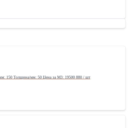
Класс/сорт: 1 Порода дерева: сосна Влажность: 30% Единица измерения: шт Длина/мм: 6000 Ширина/мм: 150 Толщина/мм: 50 Цена за М3: 19500 880 / шт