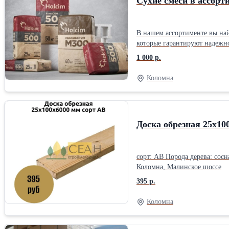
Сухие смеси в ассорт
В нашем ассортименте вы найдете: ✅Штукатурки ✅Плиточный клей ✅Цемент: ✅Пескобетон Мы предлагаем только проверенные сухие смеси 
которые гарантируют надежно
1 000 р.
Коломна
Доска обрезная 25х10
сорт: АВ Порода дерева: сосна Вл
Коломна, Малинское шоссе
395 р.
Коломна