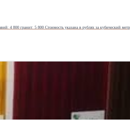
Товарный бетон М150 в Коломне Класс: В 10 Марка бетона: М150 Гравий: 4 800 гранит: 5 800 