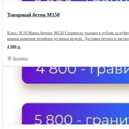
Товарный бетон М150
Класс: В 10 Марка бетона: М150 Стоимость указана в рублях за кубический метр (1м3) с учетом НДС 20%, без доставки и ПМД Воспользуйтесь выгодным предложением: скидка 7% будет зафиксирована за
вашим номером телефона до конца недели. Доставка бетона и раство
4 800 р.
Коломна