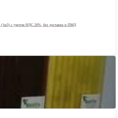
Стоимость указана в рублях за кубический метр (1м3) с учетом НДС 20%, без доставки и ПМД