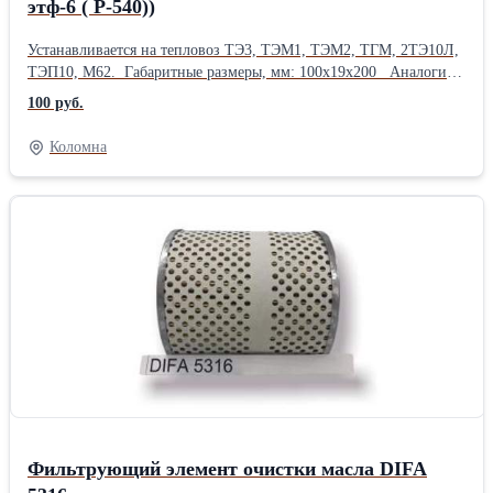
этф-6 ( Р-540))
Устанавливается на тепловоз ТЭ3, ТЭМ1, ТЭМ2, ТГМ, 2ТЭ10Л,
ТЭП10, М62. Габаритные размеры, мм: 100х19х200 Аналоги:
Р-540-2-07 3Д100.63.00 И-511 ФЭТО ФД.111-014 425.00.000
100 руб.
ЭТФ-6 Т6304
Коломна
Фильтрующий элемент очистки масла DIFA