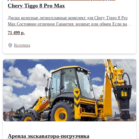
Chery Tiggo 8 Pro Max
Диски колесные легкосплавные комплект для Chery Tiggo 8 Pro
Max Состояние отличное Гарантия: возврат или обмен Если вам
нужны б/у или новые запчасти для автомобиля в Коломне
71 499 р.
обращайтесь к нам. Мы привезем любые запчасти для иномарок
на заказ. Наши услуги отличаются оперативностью и гибким
Коломна
подходом к клиенту. Работаем в Коломне, Рязани, Воскресенске,
Егорьевске, Луховицах, Озерах, Зарайске и по Новорязанскому
шоссе.
Аренда экскаватора-погрузчика