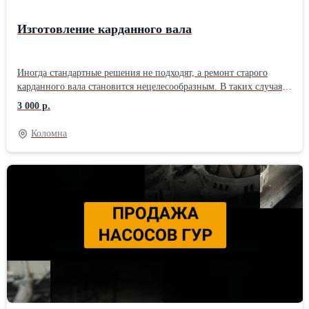
Изготовление карданного вала
Иногда стандартные решения не подходят, а ремонт старого
карданного вала становится нецелесообразным. В таких случаях
мы предлагаем индивидуальное изготовление карданного вала
3 000 р.
по вашим параметрам! Когда может понадобиться изготовление
карданного вала? Модификация автомобиля (лифт подвески,
Коломна
установка другого двигателя/КПП) ⬆ Приобретение редкого или
снятого с производства автомобиля Замена заводского вала на
усиленный или с другими характеристиками Невозможность
найти подходящий вал для ремонта Что мы предлагаем: - Точное
измерение: Профессиональный замер вашего старого вала или
по вашим чертежам. - Подбор материалов: Использование
высококачественных труб, вилок, крестовин и подвесных
подшипников. - Сварка и сборка: Квалифицированное
выполнение всех соединений. - Балансировка: Обязательный
этап для обеспечения плавности хода и предотвращения
вибраций. - Гарантия на изделие: Мы уверены в качестве нашей
работы! Нужен уникальный карданный вал? Свяжитесь с нами,
и мы воплотим ваши идеи в жизнь!