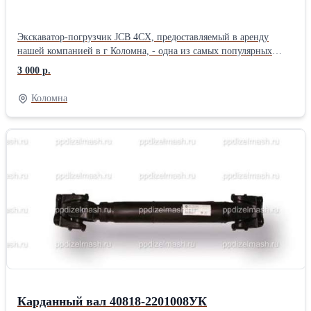
Экскаватор-погрузчик JCB 4CX, предоставляемый в аренду
нашей компанией в г Коломна, - одна из самых популярных
моделей широко известного производителя с британскими
3 000 р.
корнями. Машиностроительная компания JCB, выпускающая
спецтехнику различного назначения, считается родоначальницей
Коломна
экскаваторов–погрузчиков, поэтому имеет статус мирового
лидера с устойчивой репутацией. +7 (906) 000-60-80 +7 (985)
195-01-01 Адрес Коломна, Пирочинское ш., д. 12.
Карданный вал 40818-2201008УК