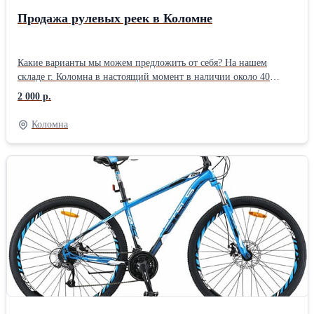
Продажа рулевых реек в Коломне
Какие варианты мы можем предложить от себя? На нашем
складе г. Коломна в настоящий момент в наличии около 40
заводских восстановленных и новых рулевых реек на наиболее
2 000 р.
«проблемные» авто. Ниже приведен список данных запчастей по
недавней инвентаризации. Если не оказалось в наличии – мы
Коломна
готовы подобрать автозапчасть по образцу, либо по каталогу и
предложить доставку рулевой рейки под заказ за 1-2 дня,
доступны любые способы оплаты. Предоставляем полугодовую
гарантию без ограничения по пробегу автомобиля!