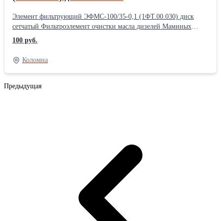
Элемент фильтрующий ЭФМС-100/35-0,1 (1ФТ.00.030) диск
сетчатый Фильтроэлемент очистки масла дизелей Маминых
21/21; Первомайский 25/34 Пензадизель-26/26, 31,8/33;
100 руб.
Коломна-26/26, 30/38, 23/30; Русдизель 30/50, 40/46, 23/2х30;
РУМО 23/30, 36/45, .ТГМ8, ТГМ12, ТЭМ-2М, ТЭП70, М62,
Коломна
2ТЭ116 Габариты: 100х36х7 Аналоги элемента фильтрующего
ЭФМС-100/35-0,1: 1ФТ00.030 диск 02.843.40.20 Эф.000-01
Р-100-01 ТЭП60.10.28.045
Предыдущая