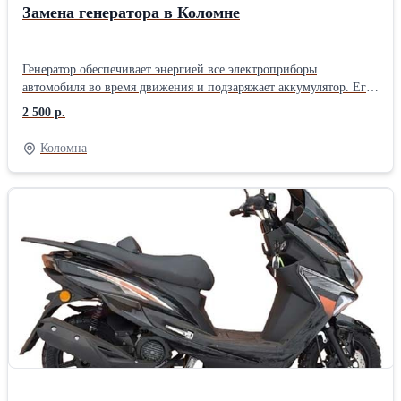
Замена генератора в Коломне
Генератор обеспечивает энергией все электроприборы
автомобиля во время движения и подзаряжает аккумулятор. Его
неисправность может привести к самым неприятным
2 500 р.
последствиям – от внезапной остановки двигателя до выхода из
строя дорогостоящей электроники. Признаки, указывающие на
Коломна
необходимость замены генератора: 🔆 Тусклый свет фар. 🔋
Постоянно горит индикатор разряда аккумулятора. 📉 Низкое
напряжение в бортовой сети, которое видно при диагностике. 🔊
Посторонние шумы (скрежет, вой) из района расположения
генератора. 🔌 Запах гари из-под капота. 🛑 Автомобиль глохнет
во время движения. Не испытывайте судьбу! Обратитесь к
профессионалам! Мы проведем диагностику, определим
причину неисправности и быстро заменим генератор на новый!
Хотите, чтобы ваш автомобиль всегда был в строю? Тогда не
экономьте на качественных запчастях и профессиональной
установке! У нас вы найдете широкий выбор генераторов для
автомобилей всех марок и моделей! Мы предлагаем не только
качественную замену, но и гарантию на все работ