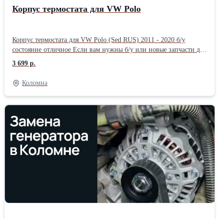
Корпус термостата для VW Polo
Корпус термостата для VW Polo (Sed RUS) 2011 - 2020 б/у
состояние отличное Если вам нужны б/у или новые запчасти для
автомобиля в Коломне обращайтесь к нам. Мы привезем любые
3 699 р.
запчасти для иномарок на заказ. Наши услуги отличаются
оперативностью и гибким подходом к клиенту. Работаем в
Коломна
Коломне, Рязани, Воскресенске, Егорьевске, Луховицах, Озерах,
Зарайске и по Новорязанскому шоссе.