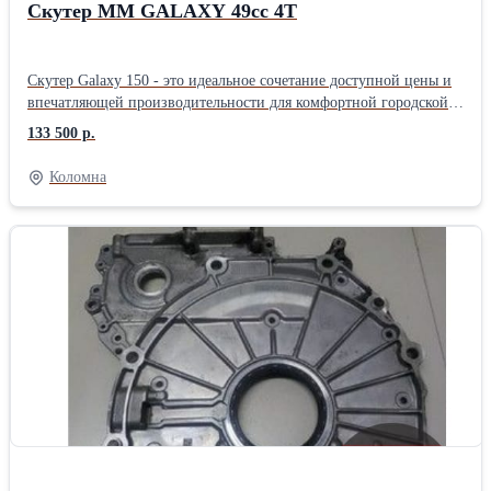
Скутер ММ GALAXY 49cc 4T
Скутер Galaxy 150 - это идеальное сочетание доступной цены и
впечатляющей производительности для комфортной городской
езды. Благодаря мощному двигателю и продуманной
133 500 р.
конструкции, этот скутер станет вашим надежным спутником в
любых поездках. Технические характеристики: Объем двигателя:
Коломна
150 см³ (фактический, маркировка 49.9 см³) Мощность: 11 л.с.
Тип двигателя: 4-тактный, одноцилиндровый Охлаждение:
воздушное Коробка передач: вариатор Эксплуатационные
параметры Запуск: электростартер и кик-стартер Максимальная
скорость: 100 км/ч Расход топлива: 3.5 л/100 км
Грузоподъемность: 150 кг Вес: 89 кг