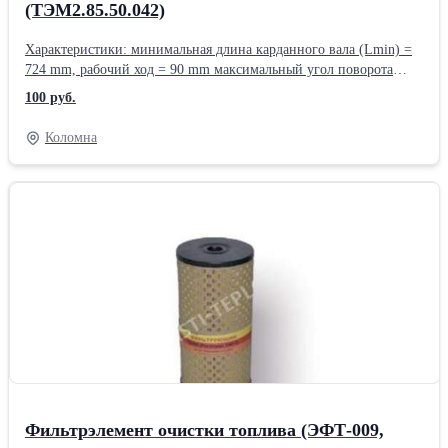
(ТЭМ2.85.50.042)
Характеристики: минимальная длина карданного вала (Lmin) =
724 mm, рабочий ход = 90 mm максимальный угол поворота
шарнира a1=a2=22° внутренний диаметр трубы и толщина
100 руб.
стенки (dxS) = 71х3 mm применяемая крестовина - 130-2201025-
02 (крепление крышками и болтами) Наружный диаметр
Коломна
подшипника (D) = 39 mm, диаметр шипа крестовины (d) = 25
mm Расстояние по торцам подшипников (H) = 118 mm,
расстояние по торцам шипов (h) = 108 mm применяемый фланец
- 695Н-2201023 (гладкий, "квадратный") присоединение фланца
- 4 отверстия * (d) = 14 mm, диаметр по центрам
противоположных отверстий (D1) = 120mm, обод (D) = 148 mm,
диаметр буртика (D2) = 95 mm, высота буртика (h) = 2,5 mm
крутящий момент до деформации (Мд) = 4510 Nm крутящий
момент до разрушения (Мр) = 5880 Nm масса карданного вала
(M) = 19,3 kg
Фильтрэлемент очистки топлива (ЭФТ-009,