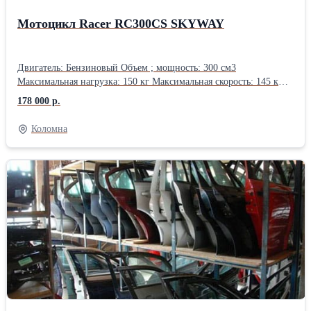
Мотоцикл Racer RC300CS SKYWAY
Двигатель: Бензиновый Объем ; мощность: 300 см3
Максимальная нагрузка: 150 кг Максимальная скорость: 145 км
Этот мотоцикл отлично подходит для начинающих водителей и
178 000 р.
полностью оправдывает свою стоимость. Он обладает быстрым
разгоном и способен развивать скорость до 125 км/ч, что мне
Коломна
лично удалось проверить. Управление и маневренность
находятся на высоком уровне, а расход топлива остаётся
небольшим. Кроме того, он не потребляет масло и оснащён
эффективными дисковыми тормозами спереди и сзади.