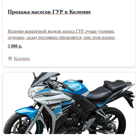
Продажа насосов ГУР в Коломне
Наличие конкретной модели насоса ГУР лучше уточнять
отдельно, склад постоянно обновляется, при этом вопрос
ценообразования для нас всегда остается неизменным. При
3 000 р.
комплексном подходе нашего центра агрегатного ремонта в г.
Коломна мы не намерены простаивать в ожидании запчастей и
Коломна
задерживать Вас! Если все же Вам чуточку не повезло, мы
осуществим доставку в самые кратчайшие сроки, стоимость
насоса гидроусилителя при этом станет еще более
привлекательной. Принимаются любые формы оплаты. На всю
продукцию предоставляется гарантия – 6 месяцев.