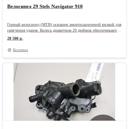
Велосипед 29 Stels Navigator 910
Горный велосипед (MTB) оснащен амортизационной вилкой для
смягчения ударов. Колеса диаметром 29 дюймов обеспечивают
отличную проходимость, динамику и накат. Хорошо едет на
28 500 р.
дорогах с любым покрытием. Предназначен для взрослых
мужчин и женщин. Размеры рамы от 17 до 21 дюйма подходят
Коломна
для роста райдера от 160 до 190 сантиметров. Имеет цельную
хардтейл (hardtail) раму для прочности и надежности.
Спортивная геометрия рамы обеспечивает удобную посадку и
безопасность во время катания. Компоненты и навесное
оборудование от Shimano гарантируют высокое качество и
надежность. Простое обслуживание велосипеда. Велосипед
подходит для различных видов активностей, включая
приключения, путешествия и прогулочное катание. Отличная
модель для фитнеса и кросс-кантри тренировок. Обладает
высокой производительностью, долговечностью и долгим сроком
службы. Спортивный, скоростной, лёгкий и динамичный. Имеет
стильный и индивидуальный дизайн.