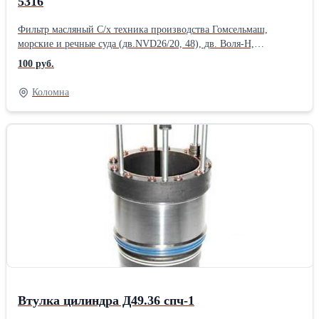
5316
Фильтр масляный С/х техника производства Гомсельмаш,
морские и речные суда (дв.NVD26/20, 48), дв. Воля-Н,
газоперекачивающие аппараты, компрессоры ПКСД-585 DIFA
100 руб.
5316 Применяемость: Морские и речные суда (Дв. NVD26/20?
NVD 48) дв-ль ВОЛЯ-Н, газоперекач.апп,компрессоры
Коломна
ПКСД-585,С/Х техника Гомсельмаш. Аналоги: Р-463-1-06,
ЭФМ-032, ПЗМИ-М-463, 463-1-19-1012040.
Втулка цилиндра Д49.36 спч-1