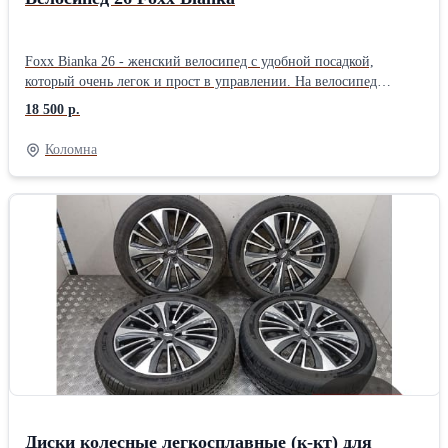
Foxx Bianka 26 - женский велосипед с удобной посадкой,
который очень легок и прост в управлении. На велосипед
установлена амортизационная вилка с ходом 60мм, которая
18 500 р.
отлично сгладит все неровности и трансмиссия на 18 скоростей,
обеспечивающая комфортное передвижение при любых
Коломна
условиях.
Диски колесные легкосплавные (к-кт) для