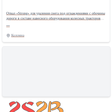
Отвал «Strong» для удаления снега под ограждениями с обочины
дороги в составе навесного оборудования колесных тракторов
тягового класса 1,4 тс. Отвал снабжен отгибным крылом,
—
которое при наезде на стойку ограждения поворачивается,
огибая стойку, и возвращается в первоначальное положение.
Коломна
Таким образом, обеспечивается уборка снега под ограждением
при прямолинейном движении трактора