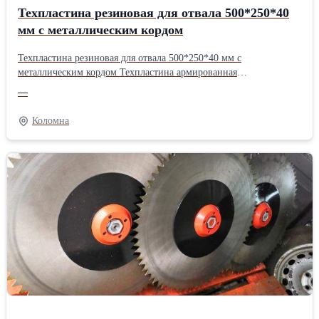
Техпластина резиновая для отвала 500*250*40
мм с металлическим кордом
Техпластина резиновая для отвала 500*250*40 мм с
металлическим кордом Техпластина армированная
металлокордом для дорожного отвала состоит из: - прессованной
—
резины; - металлокорда из троса диаметром 1-2,5 мм по большей
площади пластины; Для щадящего контакта с поверхностью, с
Коломна
целью сгребания отвалами дорожной и снегоуборочной техники
плотного снега, шуги, наледи, дорожного мусора,
разравнивания мелкой щебени и сыпучего грунта. Техпластина
эффективна при работе с неровностями на дорогах: люки,
дорожные перепады, не повреждает их; благодаря
металлическому корду техпластина надежно защищает отвал от
повреждения при жестких контактах.Состояние: Новое