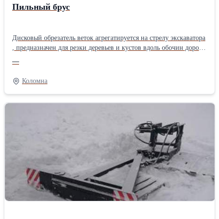
Пильный брус
Дисковый обрезатель веток агрегатируется на стрелу экскаватора
, предназначен для резки деревьев и кустов вдоль обочин дорог,
а также для чистки линий электропередач и газопроводов.
—
Может использоваться как на стрелу экскаватора, так и на
манипуляторе. Изготовим и подберем под ваш разъем сменных
Коломна
органов.