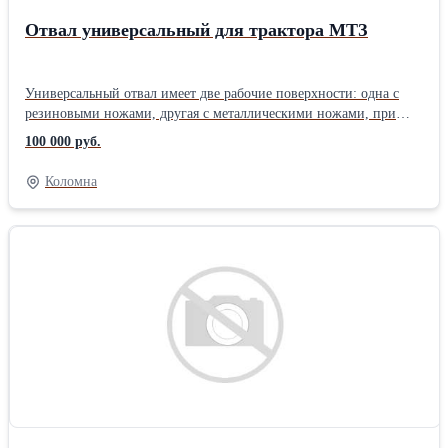
Отвал универсальный для трактора МТЗ
Универсальный отвал имеет две рабочие поверхности: одна с
резиновыми ножами, другая с металлическими ножами, при
необходимости лопату можно перевернуть. Позволит вам
100 000 руб.
выполнить различные виды задач, такие как: Уборка
свежевыпавшего снега и работы с другими сыпучими
Коломна
материалами (сторона, оборудованная резиновыми ножами)
Осуществление лёгких планировочных работ, таких как: уборка
льда, работа на грунтах I и II категорий (сторона со съемными
металлическими ножами). Усиленная лопата изготавливается из
5-ти миллиметровой стали и снабжена рёбрами жёсткости. А
специальный компенсационный узел смягчает удар при наезде
на препятствие. Мы организуем доставку своей техники и
оборудования в любую точку страны. Доставки товара по
Центральному округу осуществляются машинами нашей
компании. Своим постоянным клиентам мы готовы предложить
различные лизинговые программы, рассрочку и отсрочку
платежа. Мы очень надеемся, что, придя к нам, Вы найдете то,
что Вам необходимо!Производитель: Собственное производство