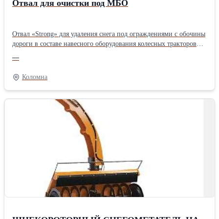
Отвал для очистки под МБО
Отвал «Strong» для удаления снега под ограждениями с обочины
дороги в составе навесного оборудования колесных тракторов
тягового класса 1,4 тс. Отвал снабжен отгибным крылом,
—
которое при наезде на стойку ограждения поворачивается,
огибая стойку, и возвращается в первоначальное положение.
Коломна
Таким образом, обеспечивается уборка снега под ограждением
при прямолинейном движении трактора.