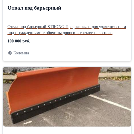
Состояние: Новое
Отвал под барьерный
Отвал под барьерный STRONG Предназначен для удаления снега
под ограждениями с обочины дороги в составе навесного
оборудования колесных тракторов тягового класса 1,4 тс.
100 000 руб.
(МТЗ-80/82, ЮМЗ-6/62, ЗТМ-60/62, ЛТЗ-60/62АВ). Отвал
снабжен отгибным крылом, которое при наезде на стойку
Коломна
ограждения поворачивается, огибая стойку и возвращается в
первоначальное положение, таким образом обеспечивается
уборка снега под ограждением при прямолинейном движении
трактора. Мы организуем доставку своей техники и
оборудования в любую точку страны. Доставки товара по
Центральному округу осуществляются машинами нашей
компании. Своим постоянным клиентам мы готовы предложить
различные лизинговые программы, рассрочку и отсрочку
платежа. Мы очень надеемся, что, придя к нам, Вы найдете то,
что Вам необходимо!Производитель: Собственное производство
Состояние: Новое