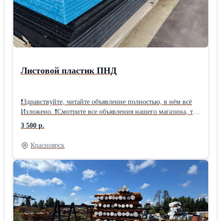
Листовой пластик ПНД
❗Здравствуйте, читайте объявление полностью, в нём всё
Изложено. ❗Смотрите все объявления нашего магазина, так
же выбирайте - Листовой полипропилен,
3 500 р.
высокомолекулярный полиэтилен, и другие понравившиеся
Вам товары, добавляйте в избранное, что бы не потерять.
Красноярск
❗Мы работаем с 10 - 17 час. будни, сб. до 15 часов, в
Абакане на Складской, 6 Приобретайте - листовой ПНД по
оптимальным ценам в Абакане! Даем Скидки, при расчёте
в кассу. ❗2мм - 3 500 р ❗3мм - 5 300 р ❗5мм - 7 750 р ❗6мм -
8 900 р ❗8мм - 12 150 р ❗10мм - 14 600 р 🚩Пластик ПНД
(PE-HD) 100 в листах. Полиэтилен низкого давления. 🚩В
наличии в Абакане на Складской 6. 🚩Мы -Абаканская
компания, и держим складские запасы листового ПНД,