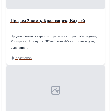
Продам 2-комн, Красноярск, Баджей
Продам 2-комн. квартиру, Красноярск, Крас раб (Баджей,
Мичурина). Площ. 42/30/6м2, этаж 4/5 кирпичный дом,
газ, есть балкон, застеклен, натяжные потолки, состояние
5 400 000 р.
хорошее, санузел совмещенный в кафеле. Без
обременений, любая форма расчетов, ипотека, мат капитал
Красноярск
и сертификаты рассматриваются. Цена 5400000руб.