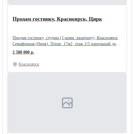
Продам гостинку, Красноярск, Цирк
Продам гостинку, студию (1-комн. квартиру), Красноярск,
Семафорная (Цирк). Площ. 17м2, этаж 1/5 панельный дом,
состояние хорошее, сделан ремонт, санузел в кафеле. Цена
2 580 000 р.
2580000руб.
Красноярск