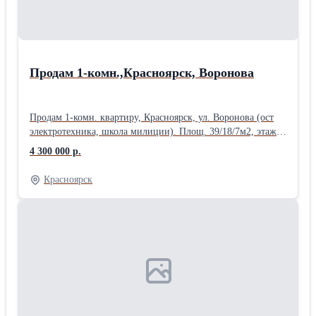
Продам 1-комн.,Красноярск, Воронова
Продам 1-комн. квартиру, Красноярск, ул. Воронова (ост
электротехника, школа милиции). Площ. 39/18/7м2, этаж
8/9 панельный дом, есть балкон, санузел раздельный,
4 300 000 р.
состояние удовлетворительное, требуется ремонт. Без
обременений, любая форма расчетов, ипотека, мат капитал
Красноярск
и сертификаты рассматриваются. Цена 4300000руб.