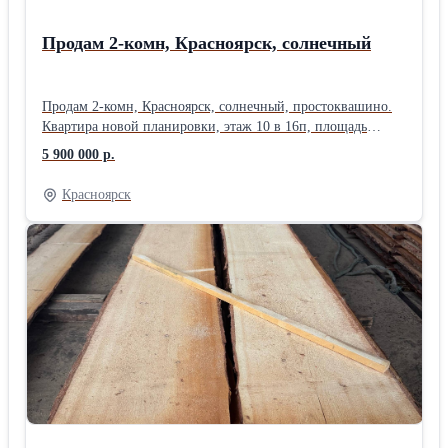
Продам 2-комн, Красноярск, солнечный
Продам 2-комн, Красноярск, солнечный, простоквашино.
Квартира новой планировки, этаж 10 в 16п, площадь
54;30;9м2, санузел раздельный, балкон, состояние после
5 900 000 р.
строителей. Ипотека, мат.капитал, сертификат,
рассматривается любая форма расчета. Цена 5900 000руб.
Красноярск