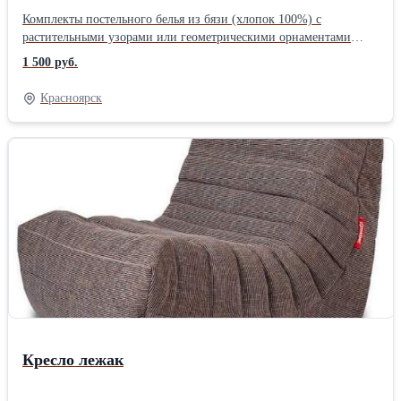
Комплекты постельного белья из бязи (хлопок 100%) с
растительными узорами или геометрическими орнаментами
помогут вам обустроить комфортные спальные места дома, на
1 500 руб.
даче, в санатории, хостеле, общежитии, гостинице, дошкольном
или медицинском учреждении. Даже после многочисленных
Красноярск
циклов стирки ткань сохранит первоначальную структуру, не
деформируется и не истончится. Представленные в нашем
каталоге спальные принадлежности универсальны в
использовании и обладают следующими преимуществами: *
мягкая, дышащая текстура; * легкое удаление загрязнений; *
быстрая сушка, простое глажение; * длительное сохранение
яркости цвета; * Комплекты постельного белья, односпальные.
Состав - пододеяльник, наволочка, простынь. * Расцветки и
рисунок выбираются в случайном порядке если иное не заявлено
заказчиком * Комплект постельного белья бязь 1.5 спальное, не
красится, не линяет, выдерживает большое количество стирок,
поставляется в упаковке. Размер 145×205 см. * эстетичный,
аккуратный вид. *Производитель: Собственное производство
Размер: Полуторные Тип ткани: Бязь Плотность ткани: 125 г/м2
Кресло лежак