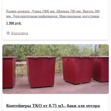
Размер кровати: Длина 1900 мм. Ширина 700 мм. Высота 300
мм. Дополнительная информация: Максимальная допустимая
нагрузка на кровать — 120 кг. Размер в сложенном состоянии
5 900 руб.
710*160*950 мм. Диаметр трубы каркаса 22 мм, основание
ортопедическое. Материал каркаса — труба стальная с
Красноярск
полимерным покрытием Съемный антибактериальный матрац,с
наполнителем холкон, толщина которого 55 мм.Производитель:
Собственное производство Возрастная категория: Для взрослых
Длина: 190 см Ширина: 70 см Высота: 33 см Вес: 10 кг
Контейнеры ТКО от 0,75 м3., баки для мусора