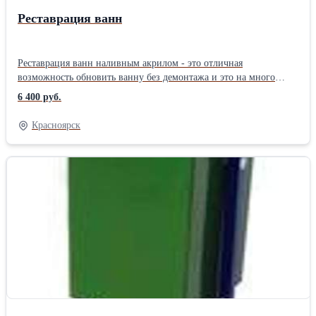
Реставрация ванн
Реставрация ванн наливным акрилом - это отличная
возможность обновить ванну без демонтажа и это на много
дешевле замены ванны Наливной акрил подлежит нанесению на
6 400 руб.
ванны всех типов и размеров. Ванна покрытая акрилом имеет
глянцевую белоснежную поверхность Срок эксплуатации
Красноярск
восстановленного покрытия ванной 15-20 лет. Срок высыхания
ванны - 24 часа. Длительность работы занимает всего 2,5 – 3,5
часа. Качество. Гарантия 2 года. Договор. От 6400 руб. – ванна
1,2 метра с материалом. Звоните всё расскажу, объясню. Выезд
Березовка + 500 руб. Емельяново + 500 руб. Сосновоборск +
1000 руб. Дивногорск + 1500 руб. Зеленогорск + 4000 руб.
Козулька + 4000 руб. Норильск – по НПР работает мастер
Андрей Викторович – от 8500 р.