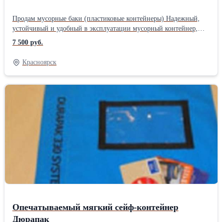
Продам мусорные баки (пластиковые контейнеры) Надежный,
устойчивый и удобный в эксплуатации мусорный контейнер,
выполнен из высокопрочного полиэтилена, устойчивого к
7 500 руб.
допустимым нагрузкам и температуре окружающей среды от -40
до +60° С. Удобство в транспортировке контейнера
Красноярск
обеспечивают два колеса, расположенные в основании.
Грузоподъемность контейнера для мусора составляет 250 кг.
Легкий (14 кг.), но способный выдержать очень большие
нагрузки, мусорный контейнер станет незаменимым
помощником в Вашем хозяйстве. Приобретая контейнеры
(мусорные баки), Вы легко решите проблему утилизации мусора
в промышленной, коммерческой и бытовой областях.Тип: Бак
для мусора Материал: Пластик
Опечатываемый мягкий сейф-контейнер
Дюрапак