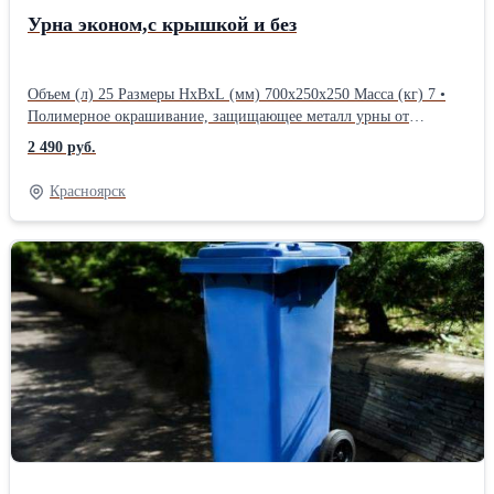
Урна эконом,с крышкой и без
Объем (л) 25 Размеры HxBxL (мм) 700x250x250 Масса (кг) 7 •
Полимерное окрашивание, защищающее металл урны от
коррозии и других повреждений. Вы можете выбрать любой
2 490 руб.
цвет краски. Цена завит от наличия козырька без козырька 2490
с козырьком 2790Производитель: Собственное производство
Красноярск
Тип: Урна Конструкция: Поворотная Материал: Металл
Отверстие для мусора: Сверху Объем: 25 л