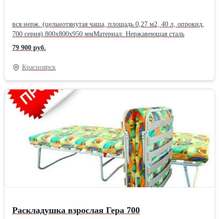
вся нерж. (цельнотянутая чаша, площадь 0,27 м2, 40 л, опрокид,
700 серия) 800x800x950 ммМатериал: Нержавеющая сталь
79 900 руб.
Красноярск
Раскладушка взрослая Гера 700