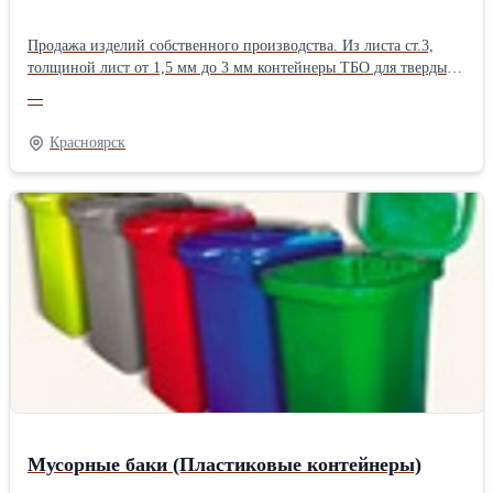
Продажа изделий собственного производства. Из листа ст.3,
толщиной лист от 1,5 мм до 3 мм контейнеры ТБО для твердых
бытовых отходов. Контейнер ТБО: Отделка по контуру: Уголок
—
40*40*4 мм. х/к. Дополнительные услуги, (колёса на контейнер
ТБО): Дополнительные услуги, (крышка на контейнер ТБО):
Красноярск
Грунтовка коричневая, серая, зеленая, синяя, красная: ГФ - 21
Гарантия: 24 месяца Цена за доставку в приделах города ОтВ
500.00 руб. Минимальный заказ: 3 шт. Доставка: по всей
РоссииПроизводитель: Собственное производство Тип:
Контейнер для мусора
Мусорные баки (Пластиковые контейнеры)