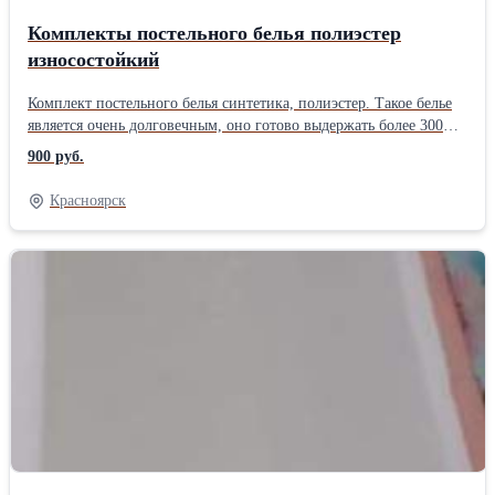
Комплекты постельного белья полиэстер
износостойкий
Комплект постельного белья синтетика, полиэстер. Такое белье
является очень долговечным, оно готово выдержать более 300
стирок, его сложно порвать, растянуть, не закатывается. Края
900 руб.
прошиты специальным швом, для того чтобы избежать
расползание и надрывы. Размер 1.5 спальный (150х200 см.) В
Красноярск
комплект входит: Наволочка для подушки 1 штука, размер 70х70
см. Пододеяльник 1 штука, размер 150х200 см. Простыня 1
штука, размер 150х200 см. Расцветки разные, яркие, темные,
цветные, однотонные. Поставляется в упаковке полиэтилен, если
большой объем то запаковано в мешках по 50 штук. Такое
постельное белье пользуется большой популярностью у
вахтовиков, рабочих, больниц и общежитий, т.к оно
долговечное и по низкой цене. Доставка в любую точку РФ Опт/
розница Форма оплаты: наличный/безналичный расчет с
НДСПроизводитель: Собственное производство Размер:
Полуторные Тип ткани: Полиэстер Плотность ткани: 110 г/м2