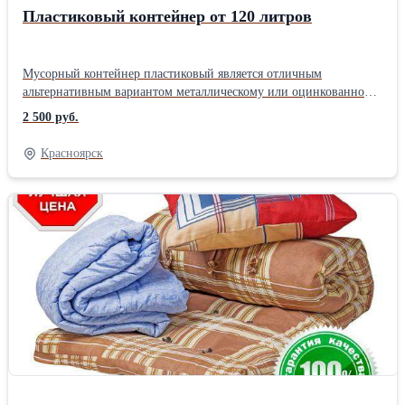
Пластиковый контейнер от 120 литров
Мусорный контейнер пластиковый является отличным
альтернативным вариантом металлическому или оцинкованному,
и тому есть ряд причин: Во-первых, он имеет массу почти в 2.5
2 500 руб.
раза меньше предыдущих, что играет большую роль в удобстве
его транспортировки. Во-вторых, он не подвержен коррозии,
Красноярск
что обеспечивает ему больший срок службы. В-третьих, он
обладает высокой прочностью, что позволяет выдерживать
серьезные статические нагрузки, он не изменит при этом своей
формы, даже при наличии многократных повторений; В-
четвертых, так как пластиковые контейнеры для мусора
изготавливаются путем ротационного литья с дальнейшим
формованием, у Вас появляется огромный выбор его габаритных
размеров. В-пятых, такие контейнера не требуют
дополнительных финансовых затрат в своем обслуживании,
таких как подкраска или восстановление после ударов. Мы
поставляем ударопрочные пластиковые контейнера для мусора на
колесах, устойчивые к воздействиям окружающей среды, таким
как ультрафиолет или осадки. Их применение возможно при
любых температурах, от самых низких до самых высоких. Мы