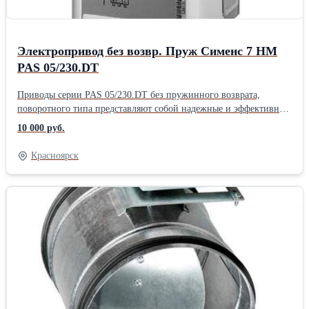
Электропривод без возвр. Пруж Сименс 7 НМ
PAS 05/230.DT
Приводы серии PAS 05/230.DT без пружинного возврата,
поворотного типа представляют собой надежные и эффективные
приборы для управления заслонками наружного воздуха,
10 000 руб.
рециркулирующего воздуха, противопожарными и
огнезадерживающими клапанами, а также установками с
Красноярск
переменным воздушным объемом (VAV), центральными
установками кондиционирования и компактными доводчиками.
Приводы Сименс PAS05/230.DT характеризуются низким
энергопотреблением, высокой степенью защиты от
неблагоприятных условий, позволяя увеличивать диапазон сфер
применения и отвечают самым высоким требованиям
потребителя для установок вентиляции и кондиционирования
воздуха.