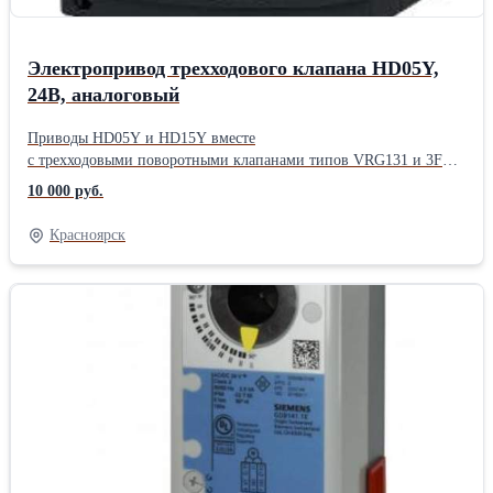
Электропривод трехходового клапана HD05Y,
24В, аналоговый
Приводы HD05Y и HD15Y вместе
с трехходовыми поворотными клапанами типов VRG131 и 3F
используются для регулирования расхода горячей или холодной
10 000 руб.
воды и незамерза ющих смесей в теплообменниках систем
вентиляции и кондицио нирования воздуха.
Красноярск