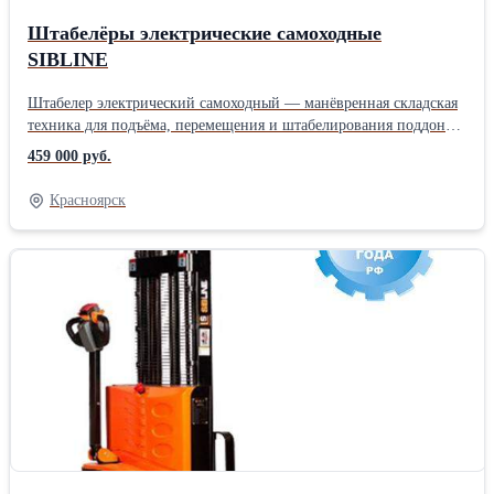
Штабелёры электрические самоходные
SIBLINE
Штабелер электрический самоходный — манёвренная складская
техника для подъёма, перемещения и штабелирования поддонов
с грузом. Электроштабелер является незаменимым помощником
459 000 руб.
на складе, где установлены стеллажи: паллетные фронтальные
или набивные. Штабелёры способны обеспечивать оптимальную
Красноярск
работу при средних и высоких товарооборотах. Отличительной
особенностью и преимуществом Штабелера электрического
является его высокая маневренность,уменьшенная ширина
рабочего коридора по сравнению с погрузчиком и ручным
гидравлическим штабелёром, наилучшая производительность из
всех видов штабелёров.Производитель: Собственное
производство Тип: Самоходные Тип двигателя: Электрические
Вид: Высотные Грузоподъемность: 1500 кг Высота подъема: 5600
мм