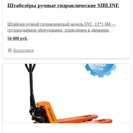
Штабелёры ручные гидравлические SIBLINE
Штабелер ручной гидравлический модель SYC, 1Т*1,6М —
грузоподъёмное оборудование, приводимое в движение
мускульной силой человека, осуществляющее подъем путем
54 000 руб.
качания гидравлического рычага. Штабелёры являются
необходимым оборудованием для любого склада, где товар
Красноярск
поставляется на поддонах и не распаллечивается, груз хранится
на поддонах. В настоящее время ручные гидравлические
штабелёры являются наиболее надёжными и недорогими по
стоимости устройствами. Ручные гидравлические штабелёры
SIBLINE. Грузоподъемность 1т. - 1.5т. Высота подъема 1.6м,-
3.0м. Устройства обслуживают многоуровневые склады,
обеспечивают ярусное размещение грузов на поддонах. Купить
ручной гидравлический можно на сайте компании "Грузовая
механика".Производитель: Собственное производство Тип:
Ручные Тип двигателя: Гидравлические Вид: Высотные
Грузоподъемность: 1000 кг Высота подъема: 1600 мм