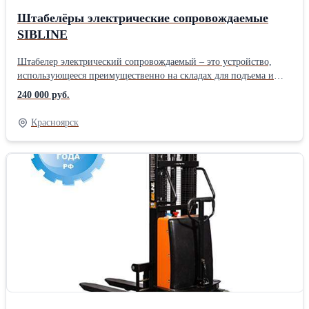
Штабелёры электрические сопровождаемые
SIBLINE
Штабелер электрический сопровождаемый – это устройство,
использующееся преимущественно на складах для подъема и
перемещения груза, который упакован на поддоны. Штабелёры
240 000 руб.
SIBLINE можно активно использовать там, где требуется
большое количество подъемно-транспортных операций. При
Красноярск
этом практически исключается ручной труд, что способствует
ускорению погрузочно-разгрузочных работ и повышает
производительность. Штабелеры электрические состоят из
металлической рамы на колесах, рабочих вил,
электрогидравлического агрегата с панелью управления
процессом подъема. Мачта штабелера (часть его рамы) является
направляющей для вертикального движения рабочих вил.
Электрический самоходный штабелер обладает большей
стоимостью, чем гидравлический ручной, но при этом
получается значительный выигрыш в скорости обработки груза.
Серия гидравлических, самоходных сопровождаемых штабелёров
от бренда SIBLINE- это качественное и надёжное оборудование.
Благодаря не сложной конструкции, надёжным элементам,