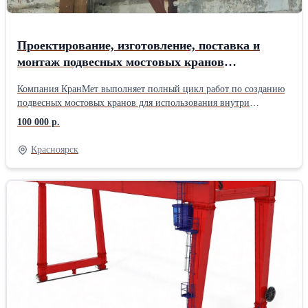
Проектирование, изготовление, поставка и
монтаж подвесных мостовых кранов
(однобалочных, двух- и трехпролетных)
Компания КранМет выполняет полный цикл работ по созданию
подвесных мостовых кранов для использования внутри
производственных цехов, складских помещений, сборочных
100 000 р.
линий и ангаров, где невозможно или нецелесообразно
устройство опорных путей на колоннах. Мы разрабатываем,
Красноярск
производим, поставляем и монтируем оборудование по
стандартным спецификациям (ГОСТ 7890-93) или по
индивидуальным чертежам. Вся продукция соответствует
требованиям действующих норм и ТР ТС. Основные типы и
технические характеристики — грузоподъемность — от 1 до 20
тонн (по индивидуальному заказу — до 32 тонн); — пролет —
до 25 метров (при больших пролетах — усиленная конструкция);
— количество пролетов — однобалочные, двух- и
трехпролетные; — режим работы — 3К, 4К, 5К по ГОСТ 25546-
82; — климатическое исполнение — от -20°C до +40°C
(опционально морозостойкое до -40°C); — управление — с пола