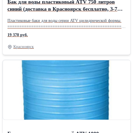
Бак для воды пластиковый ATV 750 литров
синий (доставка в Красноярск бесплатно, 3-7
дней)
Пластиковые баки для воды серии ATV цилидрической формы.
====================================================
Область применения и комплектация Баки предназначены для
19 370 руб.
хранения питьевой и технической воды, пищевых и не
пищевых, жидких, вязких, порошкообразных, гранулированных,
Красноярск
штучных, спиртосодержащих продуктов и сыпучих веществ.
Изготовлены методом ротационного формования и методом
экструзионного раздува. Выполнены из высококачественного
химически-стойкого светостабилизированного (УФ)
полиэтилена средней и высокой плотности. Укомплектованы
инспекционной крышкой большого диаметра с дыхательным
клапаном ( предохраняет воду от зацветания). В стандартной
комплектации в нижней части - штуцер 1" и штуцер 3/4". В
верхней части - штуцер 1" и технологическое отверстие 34 мм.
Может использоваться как накопительный бак под воду в дом
(коттедж, на производство), бак для дачи, для питьевой воды
(сертификат соответствия, декларация соответствия, экспертное
заключение о соответствии продукции единым санитарно-
эпидемиологическим и гигиеническим требованиям).