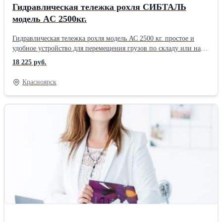
Гидравлическая тележка рохля СИБТАЛЬ
модель AC 2500кг.
Гидравлическая тележка рохля модель АС 2500 кг. простое и
удобное устройство для перемещения грузов по складу или на
производстве. Рохля не заменима при погрузке и выгрузки
18 225 руб.
различных грузов из больших машин. Кроме стандартных
гидравлических тележек, имеются различные модификации, с
Красноярск
укороченными и удлиненными вилами разной ширины,
некоторые модели оснащаются весами. Гидравлические тележки
СИБТАЛЬ линейки AC выпускаются с грузоподъёмностью от
2000 кг. до 5000 кг. Длина вил от 800 до 2000 мм. Высота
подъёма от 85 до 195 мм. Стандартная ширина вил 550мм.Вес
моделей от 58 до 104кг. Модели оснащены надёжным литым
гидроузлом (разборным), колёса имеют износостойкое
полиуретановое покрытие. Ручные гидравлические тележки,
надёжны и долговечны, они рассчитаны на продолжительный
срок службы. Самой востребованной моделью в линейку
является тележка гидравлическая грузоподъёмностью 2500 кг. В
модельном ряду представлена грузовая тележка с весами. Купить
грузовую тележку торговой марки СИБТАЛЬ, можно в любом
из 9 филиалов по России: Москва, Санкт-Петербург,