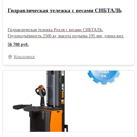
Гидравлическая тележка с весами СИБТАЛЬ
Гидравлическая тележка Рохля с весами СИБТАЛЬ.
Грузоподъёмность 2500 кг, высота подъема 195 мм, длина вил до
1150 мм., литой разборный гидроузел,усиленный гидроцилиндр,
56 700 руб.
колёса с износостойким полиуретановым покрытием.Тележка
гидравлическая с весами не заменима на складах требующих,
Красноярск
регулярного взвешивания, принимаемых и отгружаемых
товаров. Гарантия 12 месяцев, тележки от производителя в
наличии на складе, ООО "Грузовая механика".Производитель:
Собственное производство Тип: Гидравлическая Вид: Ручная
(механическая) Тип колес: Литые металлические Тип привода:
Ручной Грузоподъёмность: 2500 кг Длина: 115 см Ширина: 55
см Вес: 104 кг