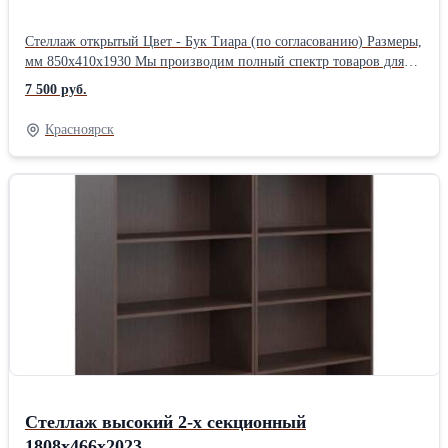
Стеллаж открытый Цвет - Бук Тиара (по согласованию) Размеры,
мм 850х410х1930 Мы производим полный спектр товаров для
офисов. Мебель для кабинетов руководителей, мебель для
7 500 руб.
персонала, стойки ресепшен, столы для переговоров, решения
для зонирования помещений, мебель для call- центров, мягкую
Красноярск
мебель, демонстрационные доски с маркерными или
грифельными покрытиями, а также являемся поставщиками
эксклюзивной дизайнерской мебели на территории РФ.
Индивидуальное изготовление мебели по вашим пожеланиям и
размерам. С нами все понятно. * Заявка * Уточнение и
согласование ТЗ * Ценовое предложение * Подписание
контракта * Согласование производственной документации *
Оплата * Производство * ПоставкаПроизводитель: Собственное
производство Длина: 85 см Ширина: 41 см Высота: 193 см
Способ упаковки: Картон
Стеллаж высокий 2-х секционный
1808х466х2023