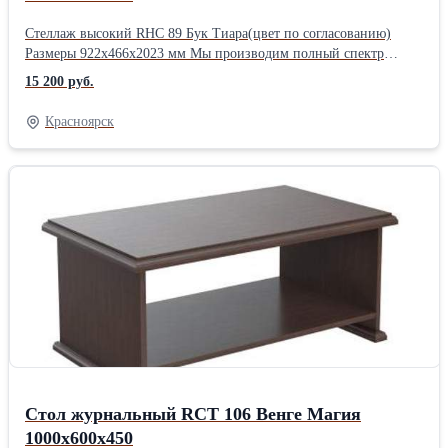
Стеллаж высокий RHC 89 Бук Тиара(цвет по согласованию)
Размеры 922х466х2023 мм Мы производим полный спектр
товаров для офисов. Мебель для кабинетов руководителей,
15 200 руб.
мебель для персонала, стойки ресепшен, столы для переговоров,
решения для зонирования помещений, мебель для call- центров,
Красноярск
мягкую мебель, демонстрационные доски с маркерными или
грифельными покрытиями, а также являемся поставщиками
эксклюзивной дизайнерской мебели на территории РФ.
Индивидуальное изготовление мебели по вашим пожеланиям и
размерам. С нами все понятно. * Заявка * Уточнение и
согласование ТЗ * Ценовое предложение * Подписание
контракта * Согласование производственной документации *
Оплата * Производство * ПоставкаПроизводитель: Собственное
производство
Стол журнальный RCT 106 Венге Магия
1000х600х450