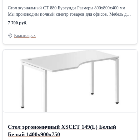
производство Тип: Столик журнальный
Стол журнальный CT 880 Бургунди Размеры 800х800х400 мм
Мы производим полный спектр товаров для офисов. Мебель для
кабинетов руководителей, мебель для персонала, стойки
7 700 руб.
ресепшен, столы для переговоров, решения для зонирования
помещений, мебель для call- центров, мягкую мебель,
Красноярск
демонстрационные доски с маркерными или грифельными
покрытиями, а также являемся поставщиками эксклюзивной
дизайнерской мебели на территории РФ. Индивидуальное
изготовление мебели по вашим пожеланиям и размерам. С нами
все понятно. * Заявка * Уточнение и согласование ТЗ * Ценовое
предложение * Подписание контракта * Согласование
производственной документации * Оплата * Производство *
ПоставкаПроизводитель: Собственное производство Тип:
Столик журнальный Длина: 80 см Ширина: 80 см Высота: 40 см
Способ упаковки: Картон
Стол эргономичный XSCET 149(L) Белый
Белый 1400х900х750