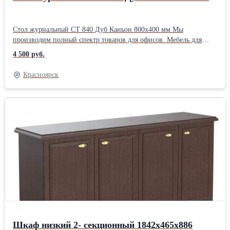
Стол журнальный CT 840 Дуб Каньон 800х400 мм Мы
производим полный спектр товаров для офисов. Мебель для
кабинетов руководителей, мебель для персонала, стойки
4 500 руб.
ресепшен, столы для переговоров, решения для зонирования
помещений, мебель для call- центров, мягкую мебель,
Красноярск
демонстрационные доски с маркерными или грифельными
покрытиями, а также являемся поставщиками эксклюзивной
дизайнерской мебели на территории РФ. Индивидуальное
изготовление мебели по вашим пожеланиям и размерам. С нами
все понятно. * Заявка * Уточнение и согласование ТЗ * Ценовое
предложение * Подписание контракта * Согласование
производственной документации * Оплата * Производство *
ПоставкаПроизводитель: Собственное производство Тип:
Столик журнальный
Шкаф низкий 2- секционный 1842х465х886