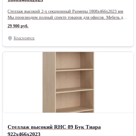
Стеллаж высокий 2-х секционный Размеры 1808х466х2023 мм
Мы производим полный спектр товаров для офисов. Мебель для
кабинетов руководителей, мебель для персонала, стойки
29 900 руб.
ресепшен, столы для переговоров, решения для зонирования
помещений, мебель для call- центров, мягкую мебель,
Красноярск
демонстрационные доски с маркерными или грифельными
покрытиями, а также являемся поставщиками эксклюзивной
дизайнерской мебели на территории РФ. Индивидуальное
изготовление мебели по вашим пожеланиям и размерам. С нами
все понятно. * Заявка * Уточнение и согласование ТЗ * Ценовое
предложение * Подписание контракта * Согласование
производственной документации * Оплата * Производство *
ПоставкаПроизводитель: Собственное производство Длина: 180
см Ширина: 46.6 см Высота: 202.3 см Способ упаковки: Картон
Стеллаж высокий RHC 89 Бук Тиара
922х466х2023