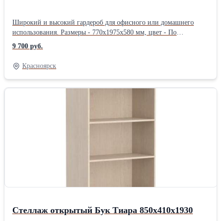
Широкий и высокий гардероб для офисного или домашнего
использования. Размеры - 770х1975х580 мм, цвет - По
согласованию. Двустворчатый гардероб, закрывающийся на
9 700 руб.
дверцы из ЛДСП. Шкаф оснащен регулируемыми опорами для
компенсации неровностей пола. Мы производим полный спектр
Красноярск
товаров для офисов. Мебель для кабинетов руководителей,
мебель для персонала, стойки ресепшен, столы для переговоров,
решения для зонирования помещений, мебель для call- центров,
мягкую мебель, демонстрационные доски с маркерными или
грифельными покрытиями, а также являемся поставщиками
эксклюзивной дизайнерской мебели на территории РФ.
Индивидуальное изготовление мебели по вашим пожеланиям и
размерам. С нами все понятно. * Заявка * Уточнение и
согласование ТЗ * Ценовое предложение * Подписание
контракта * Согласование производственной документации *
Оплата * Производство * ПоставкаПроизводитель: Собственное
производство Длина: 77 см Ширина: 58 см Высота: 197.5 см
Способ упаковки: Картон
Стеллаж открытый Бук Тиара 850х410х1930