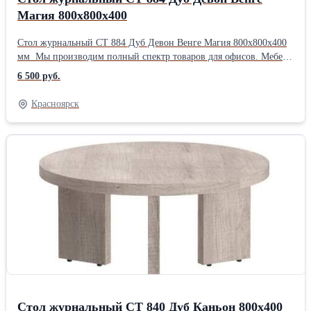
Магия 800х800х400
Стол журнальный CT 884 Дуб Девон Венге Магия 800х800х400
мм Мы производим полный спектр товаров для офисов. Мебель
для кабинетов руководителей, мебель для персонала, стойки
6 500 руб.
ресепшен, столы для переговоров, решения для зонирования
помещений, мебель для call- центров, мягкую мебель,
Красноярск
демонстрационные доски с маркерными или грифельными
покрытиями, а также являемся поставщиками эксклюзивной
дизайнерской мебели на территории РФ. Индивидуальное
изготовление мебели по вашим пожеланиям и размерам. С нами
все понятно. * Заявка * Уточнение и согласование ТЗ * Ценовое
предложение * Подписание контракта * Согласование
производственной документации * Оплата * Производство *
ПоставкаПроизводитель: Собственное производство Тип:
Столик журнальный
Стол журнальный CT 840 Дуб Каньон 800х400