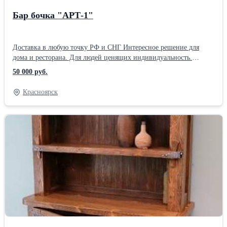
Бар бочка "АРТ-1"
Доставка в любую точку РФ и СНГ Интересное решение для
дома и ресторана. Для людей ценящих индивидуальность.
Авторская мебель из массива дерева станет достойным
50 000 руб.
украшением вашего интерьера. Цена не является конечной и
зависит от размера изделия, используемых материалов и т.д.
Красноярск
Каждый проект рассчитывается индивидуально. Возможно
изготовление любых изделий по вашему проекту. Бар-бочка из
массива сосны, станет достойным украшением любого
интерьера, загородного дома или ресторана, банного комплекса
или кафе выдержанных в винтажном стиле. При изготовлении
данного изделия, применялся метод браширования древесины.
Использовались кованные элементы. Данное изделие отлично
смотрится как единичное, так же может быть использовано в
комплексе, допустим с барной стойкой или кухней в винтажном
стиле. Характеристики * Размер 1000*300 мм * Материал Сосна,
возможно изготовление из других сортов древесины *
Декорирование Кованные элементы Срок поставки 30-60
календарных дней, зависит от объема и загрузки производства