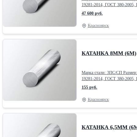
47 600 руб.
Красноярск
КАТАНКА 8ММ (6М)
Марка стали: 3ПС/СП Размер: 6 м Диаметр: 8 мм Тип: гладкий Класс: B1 Форма выпуска: прутки Гост, ТУ: ГОСТ 1050-2013, ГОСТ 2590-2006, ГОСТ 2879-2006, ГОСТ
155 руб.
Красноярск
КАТАНКА 6,5ММ (6