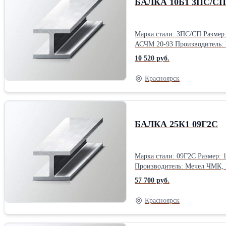
БАЛКА 10Б1 3ПС/СП
Марка стали: 3ПС/СП Размер: 12 м Тип: Б (общестроительная) Класс: С255 Форма выпуска: хлысты Гост, ТУ: ГОСТ 27772-2015, ГОСТ 19281-2014, ГОСТ 19425-74, СТО
АСЧМ 20-93 Произв
10 520 руб.
Красноярск
БАЛКА 25К1 09Г2С
Марка стали: 09Г2С Размер: 12 м Тип: К (колонная) Класс: С345 Форма выпуска: хлысты Гост, ТУ: ГОСТ 27772-2015, ГОСТ 19281-2014, ГОСТ 19425-74, СТО АСЧМ 20-93
Производитель: Мечел ЧМК
57 700 руб.
Красноярск