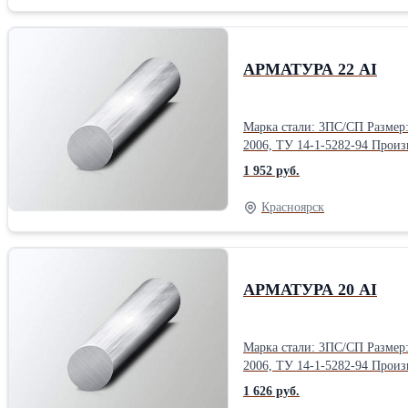
АРМАТУРА 22 АI
Марка стали: 3ПС/СП Размер: 11,7 м Диаметр: 22 мм Тип: Гладкая Класс: А-III А240 Форма выпуска: прутки Гост, ТУ: ГОСТ 5781-94, ГОСТ Р 52544-2006, ТУ 14-1-5526-
2006, ТУ 
1 952 руб.
Красноярск
АРМАТУРА 20 АI
Марка стали: 3ПС/СП Размер: 11,7 м Диаметр: 20 мм Тип: Гладкая Класс: А-III А240 Форма выпуска: прутки Гост, ТУ: ГОСТ 5781-94, ГОСТ Р 52544-2006, ТУ 14-1-5526-
2006, ТУ 
1 626 руб.