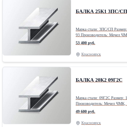
БАЛКА 25К1 3ПС/С
Марка стали: 3ПС/СП Размер: 12 м Тип: К (колонная) Класс: С255 Форма выпуска: хлысты Гост, ТУ: ГОСТ 27772-2015, ГОСТ 19281-2014, ГОСТ 19425-74, СТО АСЧМ 20-
93 Производитель: Мечел
53 400 руб.
Красноярск
БАЛКА 20К2 09Г2С
Марка стали: 09Г2С Размер: 12 м Тип: К (колонная) Класс: С345 Форма выпуска: хлысты Гост, ТУ: ГОСТ 27772-2015, ГОСТ 19281-2014, ГОСТ 19425-74, СТО АСЧМ 20-93
Производитель: Мечел ЧМК
49 600 руб.
Красноярск