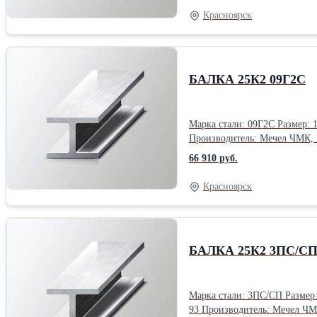
Красноярск
БАЛКА 25К2 09Г2С
Марка стали: 09Г2С Размер: 12 м Тип: К (колонная) Класс: С345 Форма выпуска: хлысты Гост, ТУ: ГОСТ 27772-2015, ГОСТ 19281-2014, ГОСТ 19425-74, СТО АСЧМ 20-93
Производитель: Мечел ЧМК
66 910 руб.
Красноярск
БАЛКА 25К2 3ПС/С
Марка стали: 3ПС/СП Размер: 12 м Тип: К (колонная) Класс: С255 Форма выпуска: хлысты Гост, ТУ: ГОСТ 27772-2015, ГОСТ 19281-2014, ГОСТ 19425-74, СТО АСЧМ 20-
93 Производитель: Мечел