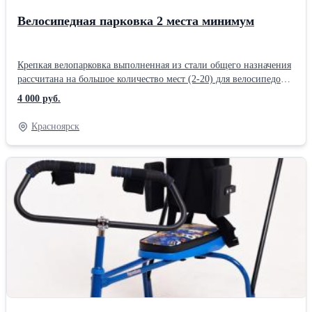
Велосипедная парковка 2 места минимум
Крепкая велопарковка выполненная из стали общего назначения
рассчитана на большое количество мест (2-20) для велосипедов
любого размера и формата.Парковочное место легко и удобно
4 000 руб.
использовать вблизи различных мест прибывания, будь то
парковка у места работы или свободная площадка неподалеку от
Красноярск
места отдыха.Выступает крепким фиксационным устройством,
риски к падению установленного транспорта сведены к нулю.
Одним из главных преимуществ использования данной
велопарковки является то, что не требуется бетонирование, а
значит ее можно разместить в любом для вас удобном месте. Для
дополнительной фиксации можно использовать анкерные болты
10 мм.Стильный, лаконичный дизайн позволяет установить
данное оборудование практически в любом месте, в любой сфере
применения (парковка офисного здания, площадка возле дома,
место возле спортивных площадок и т.д.). Общие
характеристики Вес 5-80 кг Количество мест 2-20 мест
Производитель ИП Рыков Высота 45 см Длина 50-400 см
Ширина 45 см https://vk.com/almast124Производитель: