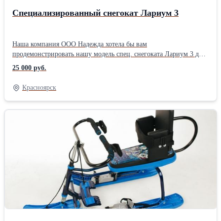
Собственное производство
Специализированный снегокат Лариум 3
Наша компания ООО Надежда хотела бы вам
продемонстрировать нашу модель спец. снегоката Лариум 3 для
занятий и прогулок на свежем воздухе с вашим ребенком.
25 000 руб.
Специализированный снегокат Лариум 3 подарит вашему
ребенку бурю незабываемых эмоций. Снегокат Лариум 3 в
Красноярск
стандартной комплектации оснащен: - стандартный руль (без
креплений для рук и регулировки по высоте) - крепления стоп -
регулируемая спинка с поясом для тела, для фиксации и
комфортных поездок на свежем воздухе. - передняя родительская
ручка (на веревке) Так же у специализированного снегоката есть
дополнительные опции: - 2 вида руля (велосипедный, овальный
- включают крепления для рук) - специальная спинка с боковыми
подушечками и ремнями для плеч для более усиленной
фиксации и комфортных поездок на свежем воздухе. - абдуктор
для разделения ножек ребенка - крепления голени Рост ребенка
от 140 см до 160 см. В зависимости от комплектации стоимость
варьируется от 17.000 рублей в стандартной комплектации до
27.000 руб. в максимально возможной комплектации. Габариты: