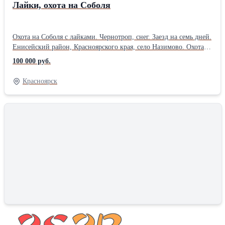
Лайки, охота на Соболя
Охота на Соболя с лайками. Чернотроп, снег. Заезд на семь дней.
Енисейский район, Красноярского края, село Назимово. Охота
на территории " Енисейского кряжа", правый берег Енисея.
100 000 руб.
Шанс проверить и отлично натаскать СВОЮ собаку, посмотреть
и поохотиться с НАШИМИ лайками!
Красноярск