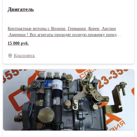
Двигатель
Контрактные моторы с Японии ,Германии ,Кореи ,Англии
,Америки ! Все агрегаты проходят полную проверку перед
снятием с автомобиля ! Комплектуем все расходники ,масла
15 000 руб.
всех мировых линеек ! Даём время на проверку и установку !
Так же возможна замена в нашем сервисе с расширенной
Красноярск
гарантией !Тип запчасти: Оригинал Б/у: Да