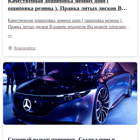
Качественная дошиповка зимних шин (
ошиповка резины ). Правка литых дисков В
нашем техцентре Вы можете произвести
Качественная дошиповка зимних шин ( ошиповка резины ).
полную, либо
Правка литых дисков В нашем техцентре Вы можете произвести
полную, либо частичную дошиповку зимней резины любого
—
бренда. В указанную стоимость входит подготовка посадочного
отверстия, установка нового шипа и сам шип. Услуга ошиповки
Красноярск
может производится в комплексе с динамической
балансировкой, шиномонтажем, при необходимости 3D-
развалом, правкой дисков и другими сопутствующими
услугами. Для удобства действует предварительная запись по
телефону. Акция: При оказании двух и более услуг-комплект
хромированных вентилей в подарок. +7(391)2-714-223; 8-905-
996-46-51 ООО "АвтоСтолица" Гайдашовка 3/1
Срочный выкуп прицепов. Скупка шин и