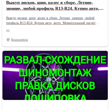
Выкуп дисков, шин, колес в сборе. Летние,
зимние, любой профиль R13-R24. Купим авто,
мото. Моментальный расчет наличными, без по
Выкуп дисков, шин, колес в сборе. Летние, зимние, любой
профиль R13-R24. Купим авто, мото. Моментальный расчет
наличными, без посредников. Предлагаем выкуп авто после
—
ДТП в г.Красноярск, а также в регионе и близлежащих районах.
Срочный выкуп целых автомобилей с пробегом, аварийных,
Красноярск
неисправных, иностранного и отечественного производства.
Выезд, оперативное оформление документов и моментальный
расчет. Услуги эвакуатора и автосервиса предоставляются.
Скупка шин и дисков для легковых авто R13-R22. Выкуп
мототехники, от скутеров до дорогостоящих "болидов". Выкуп
автомашин любого года выпуска, находящиеся в залоге, либо
кредите. #Качественный шиномонтаж #Правка литых дисков
#дошиповка зимних шин ( ошиповка резины ) #Компьютерный
3D развал-схождение #Удаление ( снятие ) секреток,
поврежденных болтов и гаек #Срочный выкуп автошин и дисков
любого бренда #Скупка колес, шин и дисков #Покупка "битых"
авто под восстановление и в разбор #Выкуп авто 24 часа, без
выходных #Скупка мотоциклов, скутеров и мопедов #Покупка
грузовых машин и спецтехники #Прием шин и дисков в