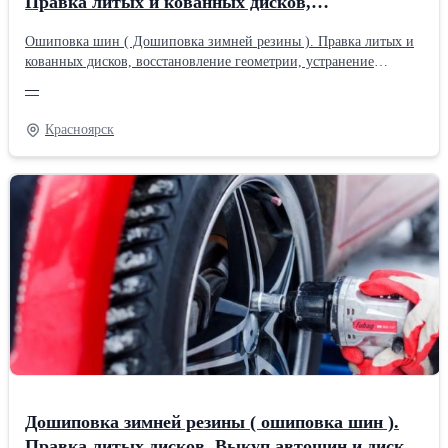
Правка литых и кованных дисков,
восстановление геометрии, устранение
Ошиповка шин ( Дошиповка зимней резины ). Правка литых и
"восьмерок". Скуп
кованных дисков, восстановление геометрии, устранение
"восьмерок". Скупка шин и дисков
—
Красноярск
Дошиповка зимней резины ( ошиповка шин ).
Правка литых дисков. Выкуп автошин и дисков