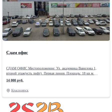
Сдам офис
СДАМ ОФИС Местоположение: Ул. академика Вавилова 1,
второй этаж(есть лифт). Первая линия. Площадь: 18 кв.м.
Интернет. Охрана. Здание телефонизировано. Парковка на 200м/
14 000 руб.
мест, что позволит без проблем парковаться вам, вашему
персоналу и вашим клиентам. Стоимость аренды 800р. за кв.м.
Красноярск
Электричество оплачивается отдельно по приборам. -Отличная
транспортная развязка с которой можно уехать в любую часть
города. Помещения в этом здании сдаются быстро, успейте
арендовать, пока этого не сделали другие! Видео смогу