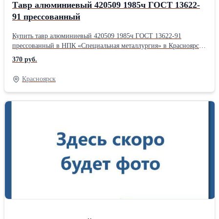
Тавр алюминиевый 420509 1985ч ГОСТ 13622-
91 прессованный
Купить тавр алюминиевый 420509 1985ч ГОСТ 13622-91
прессованный в НПК «Специальная металлургия» в Красноярске
с доставкой в любую точку РФ Тавр - это Т-образный
370 руб.
алюминиевый профиль, изготовленный с применением
технологии прессования. Отличается легким весом (по
Красноярск
сравнению со стальными аналогами), что позволяет значительно
снижать нагрузку на опорные конструкции. Геометрические
размеры (высота алюминиевого тавра, толщина стенки и
ширина полки) определяются ГОСТ 13622-91. При производстве
в сплав добавляются легирующие компоненты, повышающие
технические характеристики алюминиевых балок. Для
увеличения механической прочности, устойчивости к
деформации и коррозийным воздействиям алюминиевые Т-
профили подвергают дополнительной обработке (нагартовке,
закаливанию, нанесению покрытий). Тавр ГОСТ 13622-91
применяется: * в строительстве в качестве стыковочного
элемента при возведении опорных и подвесных сооружений,
для укрепления дверных проемов; * в изготовлении мебели,
окон, дверных полотен; * при проведении отделочных и