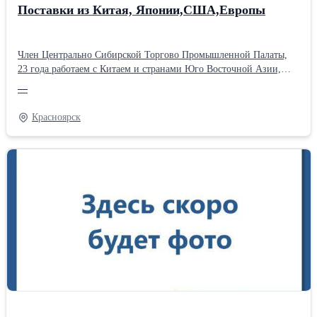
Поставки из Китая, Японии,США,Европы
Член Центрально Сибирской Торгово Промышленной Палаты,
23 года работаем с Китаем и странами Юго Восточной Азии,
любые поставки оборудования, запчастей,химии и любых других
—
товаров. Параллельный импорт из США, Европы и Японии.
Подбор аналогов в Китае или их точное изготовление в Китае и
Красноярск
РФ по Вашим чертежам. Спец техника и запчасти Komatsu,
Liebherr, Cat и другие. Сложные и эксклюзивные случаи. ВЭД
аутсорсинг, найдем поставщика,проверим контрагента, поставки
под ключ.