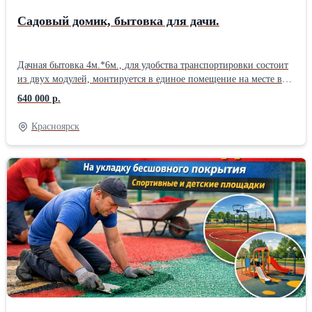
Садовый домик, бытовка для дачи.
Дачная бытовка 4м.*6м., для удобства транспортировки состоит
из двух модулей, монтируется в единое помещение на месте в
течении двух-трех дней. Не требует кап.фундамента. Основание
640 000 р.
– объемный металлкаркас сваренный из профильной трубы,
днище закрыто гладким металлом от грызунов и сырости,
Красноярск
утепление – минерал. плита. Наружная отделка – проф.лист.
Внутренняя отделка – дерево, линолеум, окна и подоконники
ПВХ, электрооборудование. Изготовим по Вашему желанию
другой, любых размеров и отделки(внутренней и наружной), с
сан/техникой, печным отоплением. Планировка комнат по
желанию заказчика. Установка на место, подключение к сетям.
При необходимости собранное модульное здание возможно
демонтировать для последующей перевозки и повторного
монтажа. Пристройка террасы по желанию заказчика.