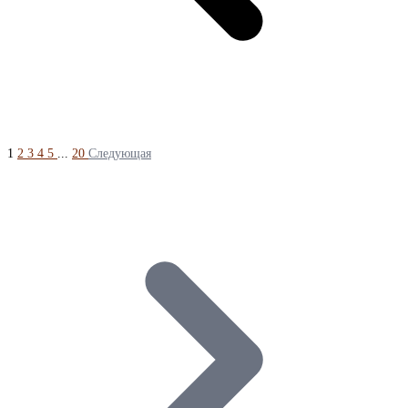
ГОСТ 13622-91 Данный прайс-лист носит исключительно
информационный характер и ни при каких условиях не является
публичной офертой, определяемой положениями ч. 2 ст. 437
Гражданского кодекса Российской Федерации.Производитель:
Собственное производство ГОСТ: ГОСТ 13622-91 Способ
производства: Прессованный Материал: Алюминиевый Страна-
производитель: Россия Марка металла: АД31Е
1
2
3
4
5
...
20
Следующая