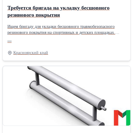
Требуется бригада на укладку бесшовного
резинового покрытия
Ищем бригаду для укладки бесшовного травмобезопасного
резинового покрытия на спортивных и детских площадках.
Требования: — опыт аналогичных работ; — знание технологии
—
укладки покрытия; — ответственность и соблюдение сроков; —
наличие инструмента приветствуется. Обязанности: —
Красноярский край
подготовка основания; — укладка бесшовного покрытия; —
выполнение работ качественно и в срок. Условия: — стабильные
объёмы; — своевременная оплата; — возможно долгосрочное
сотрудничество. Работа: Красноярский край. Оплата: договорная.