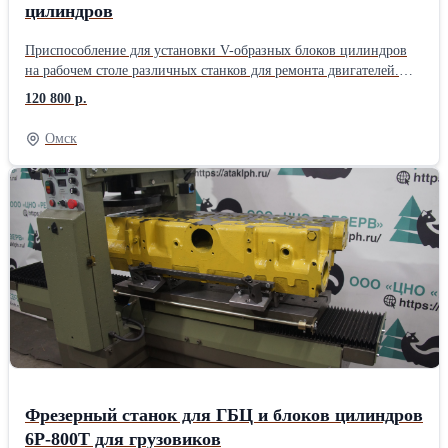
цилиндров
Приспособление для установки V-образных блоков цилиндров
на рабочем столе различных станков для ремонта двигателей.
Конструкция стола позволяет смещать деталь в два направления
120 800 р.
в пределах 0-45 градусов. Габаритный размер конструкции:
970х290х270 мм; Размер стола: 285х650 мм; Максимальная
Омск
длина устанавливаемой детали: 730 мм; Масса: 90 кг.
Фрезерный станок для ГБЦ и блоков цилиндров
6Р-800Т для грузовиков