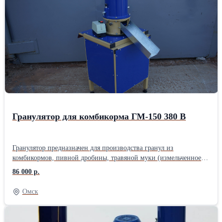
час d отверстия 8 мм = 150-200 кг/час 6. Защита от
прикосновения роликов к матрице 7. Вес 140 кг. 8. Габаритный
размер (длина, ширина, высота) 500 мм х 600 мм х 950
ммДлина: 50 см Ширина: 60 см Высота: 90 см Вес: 150 кг
Способ упаковки: Гранулятор с завода выезжает в упаковочной
плёнке
Гранулятор для комбикорма ГМ-150 380 В
Гранулятор предназначен для производства гранул из
комбикормов, пивной дробины, травяной муки (измельченное
сено) Технические характеристики 1. Диаметр матрицы 145 мм
86 000 р.
2. Диаметр маховика 400 мм. 3. Мощность двигателя 4 кВт, 3000
об/мин, 380 В 4. Диаметр гранул 4; 6; 8 мм (в зависимости от
Омск
матрицы) 5. Расчетная мощность переработки: d отверстия 4 мм
= 40-70 кг/час d отверстия 6 мм = 50-80 кг/час d отверстия 8 мм
= 60-100 кг/час 6. Защита от прикосновения роликов к матрице