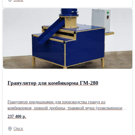
от матрицы) 5. Расчетная мощность переработки: d отверстия 4
мм = 300 кг/час d отверстия 6 мм = 400 кг/час d отверстия 8 мм =
500 кг/час 6. Защита от прикосновения роликов к матрице 7. Вес
330 кг. 8. Габаритный размер, мм: длина 1200 х ширина 920
х высота 1400Длина: 120 см Ширина: 100 см Высота: 130 см Вес:
350 кг Способ упаковки: Гранулятор с завода выезжает в
упаковочной плёнке
Гранулятор для комбикорма ГМ-280
Гранулятор предназначен для производства гранул из
комбикормов, пивной дробины, травяной муки (измельченное
сено) Технические характеристики 1. Диаметр матрицы 280 мм
237 400 р.
2. Диаметр маховика 800 мм. 3. Мощность двигателя 15 кВт,
1500 об/мин, 380 В 4. Диаметр гранул 4; 6; 8 мм (в зависимости
Омск
от матрицы) 5. Расчетная мощность переработки: d отверстия 4