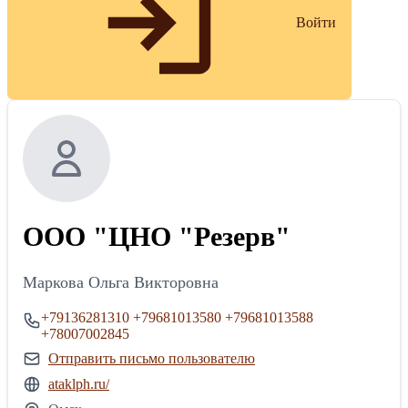
Войти
ООО "ЦНО "Резерв"
Маркова Ольга Викторовна
+79136281310
+79681013580
+79681013588
+78007002845
Отправить письмо пользователю
ataklph.ru/