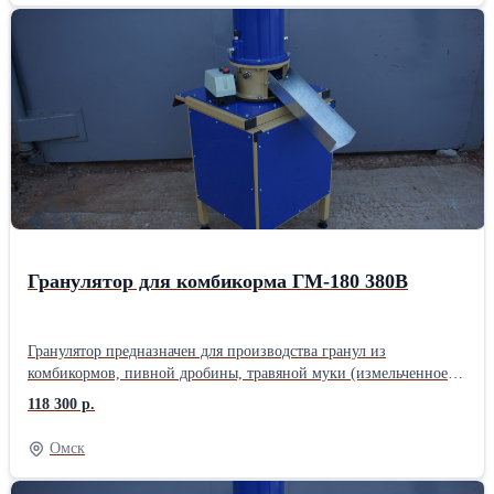
мм = 400 кг/час d отверстия 6 мм = 700 кг/час d отверстия 8 мм =
до 800 кг/час 6. Вес 350 кг. 7. Габаритный размер, мм: длина
1200 х ширина 920 х высота 1400Длина: 120 см Ширина: 100 см
Высота: 130 см Вес: 350 кг Способ упаковки: Гранулятор с завода
выезжает в упаковочной плёнке
Гранулятор для комбикорма ГМ-180 380В
Гранулятор предназначен для производства гранул из
комбикормов, пивной дробины, травяной муки (измельченное
сено) Технические характеристики 1. Диаметр матрицы 176 мм
118 300 р.
2. Диаметр маховика 400 мм. 3. Мощность двигателя 5,5 кВт,
1500 об/мин, 380 В 4. Диаметр гранул 2,5; 4; 6; 8 мм (в
Омск
зависимости от матрицы) 5. Расчетная мощность переработки:
d отверстия 4 мм = 70-100 кг/час d отверстия 6 мм = 90-120 кг/