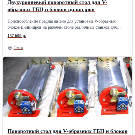
Двухуровневый поворотный стол для V-
образных ГБЦ и блоков цилиндров
Приспособление предназначено для установки V-образных
блоков цилиндров на рабочем столе различных станков для
ремонта двигателей. Конструкция стола позволяет смещать
157 600 р.
деталь поперек в двух направлениях в пределах 0-45 градусов,
создавать уклон повдоль 16 мм. Блок цилиндров фиксируется на
Омск
столе креплениями. Крепления и места креплений имеют
несколько отверстий. Можно подобрать для любого блока или
ГБЦ. Поворот стола поперек (точная настройка) производится
штурвалом через мотор-редуктор и фиксируется болтами. Уклон
стола повдоль производится шестигранником. Габаритный
размер конструкции: 970х290х270 мм; Размер стола: 285х650
мм; Максимальная длина устанавливаемой детали: 730 мм;
Масса: 98 кг. Для транспортировки в регионы устанавливается
на поддон 1,2х0,6 м.
Поворотный стол для V-образных ГБЦ и блоков