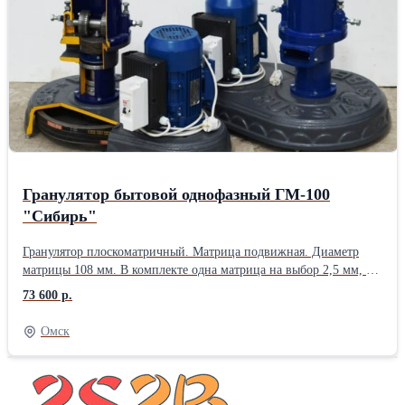
7. Вес 120 кг. 8. Габаритный размер (длина, ширина, высота) 500
мм х 600 мм х 950 ммДлина: 50 см Ширина: 60 см Высота: 90 см
Вес: 130 кг Способ упаковки: Гранулятор с завода выезжает в
упаковочной плёнке
Гранулятор бытовой однофазный ГМ-100
"Сибирь"
Гранулятор плоскоматричный. Матрица подвижная. Диаметр
матрицы 108 мм. В комплекте одна матрица на выбор 2,5 мм, 4
мм, 6 мм, 8 мм.Двигатель 2,2 кВт 220 В. Станина чугунная. Без
73 600 р.
редуктора. передача клино-ременная. Чугунный шкив диаметром
400 мм. Производительность 60-80 кг/час.Гранулятор
Омск
предназначен для производства гранул из комбикормов, пивной
дробины, травяной муки (измельченное сено). Вес 104
кг.Производитель: Собственное производство Длина: 50 см
Ширина: 70 см Высота: 60 см Вес: 104 кг Способ упаковки: