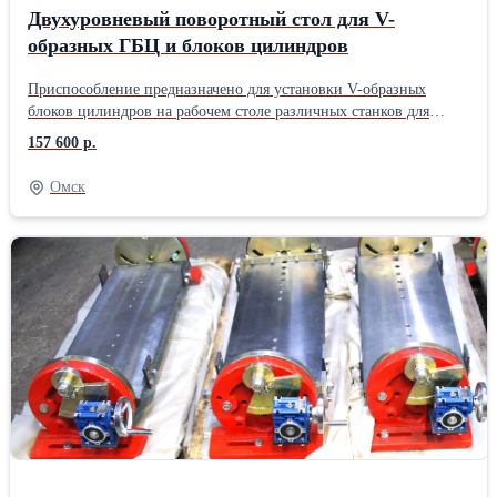
Двухуровневый поворотный стол для V-
образных ГБЦ и блоков цилиндров
Приспособление предназначено для установки V-образных
блоков цилиндров на рабочем столе различных станков для
ремонта двигателей. Конструкция стола позволяет смещать
157 600 р.
деталь поперек в двух направлениях в пределах 0-45 градусов,
создавать уклон повдоль 16 мм. Блок цилиндров фиксируется на
Омск
столе креплениями. Крепления и места креплений имеют
несколько отверстий. Можно подобрать для любого блока или
ГБЦ. Поворот стола поперек (точная настройка) производится
штурвалом через мотор-редуктор и фиксируется болтами. Уклон
стола повдоль производится шестигранником. Габаритный
размер конструкции: 970х290х270 мм; Размер стола: 285х650
мм; Максимальная длина устанавливаемой детали: 730 мм;
Масса: 98 кг. Для транспортировки в регионы устанавливается
на поддон 1,2х0,6 м.