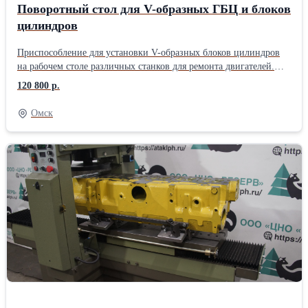
Поворотный стол для V-образных ГБЦ и блоков
цилиндров
Приспособление для установки V-образных блоков цилиндров
на рабочем столе различных станков для ремонта двигателей.
Конструкция стола позволяет смещать деталь в два направления
120 800 р.
в пределах 0-45 градусов. Габаритный размер конструкции:
970х290х270 мм; Размер стола: 285х650 мм; Максимальная
Омск
длина устанавливаемой детали: 730 мм; Масса: 90 кг.