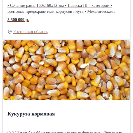
• Сечение рамы 160х160x12 мм • Навеска III - категории •
Болтовые предохранители корпусов плуга • Механическая
регулировка настройки положнения первого корпуса •
5 500 000 р.
Механическая регулировка глубины обработки • Клиренс 87 см •
Стояночная нога • Транспортное и оборотное колесо 500/45-22,5
Ростовская область
с анти-шоковым азотным подрессориванием • Перьевой отвал
для работы на глубину 20-38 см.
Кукуруза кормовая
ООО ТрансАгроМир реализует кукурузу фуражную. Фуражная