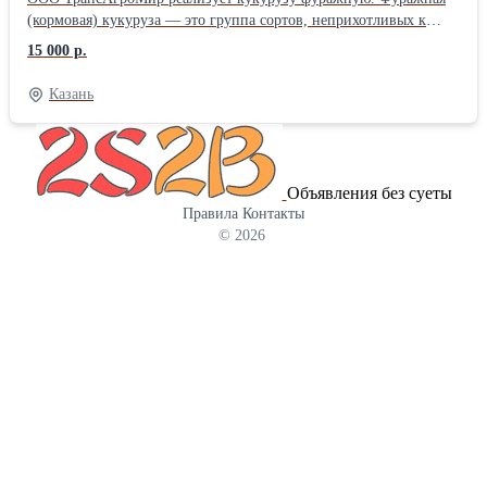
(кормовая) кукуруза — это группа сортов, неприхотливых к
условиям выращивания, но обладающих пониженными
15 000 р.
вкусовыми качествами. Зерно таких растений используется в
качестве питательного корма для сельскохозяйственных
Казань
животных и птицы. В кукурузном зерне содержится до 10%
растительного белка (протеинов), до 8% жиров. Содержание
углеводов (включая крахмал) может превышать 70%. Фуражная
кукуруза подходит для кормления всех видов
Объявления без суеты
сельскохозяйственных животных — крупного и мелкого
Правила
Контакты
рогатого скота, лошадей, свиней, а также птицы и даже рыбы.
© 2026
Однако надо учитывать тот факт, что в фуражной кукурузе
недостаточно белка, поэтому её рекомендуется использовать в
сочетании со шротом и жмыхом, богатым белками (соевым,
подсолнечным и т. д.). В ассортименте продукции нашей
компании есть подсолнечный и рапсовый шрот и жмых. Мы
предлагаем высокое качество продукта, располагаем
собственным автопарк. Предоставляем полный пакет
документов. Отгрузка по России. Ждем Ваших звонков!