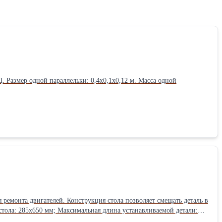
. Размер одной параллельки: 0,4х0,1х0,12 м. Масса одной
 ремонта двигателей. Конструкция стола позволяет смещать деталь в
стола: 285х650 мм; Максимальная длина устанавливаемой детали: