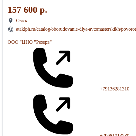
157 600 р.
Омск
ataklph.ru/catalog/oborudovanie-dlya-avtomasterskikh/povoro
ООО "ЦНО "Резерв"
+79136281310
+79681013580