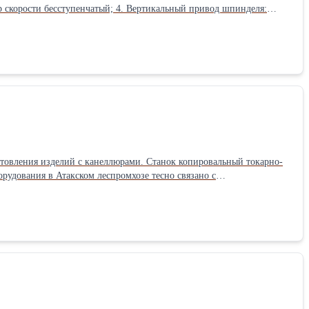
р скорости бесступенчатый; 4. Вертикальный привод шпинделя:
1 кВт.; 6. Регулировка частоты вращения шпинделя – частотный
ий нитрит бора; 8. Обороты фрезы: 0-1200 об/мин; 9. Размеры
тки: 280 мм; При использовании дополнительной фрезы: 395 мм; 12.
-950 мм; 14. Максимальная высота обрабатываемой детали: 435 мм;
м на 800 мм; 18. Габаритные размеры станка: 2.2x1x1.6 м; 19. Масса:
неллюрами. Станок копировальный токарно-
тку на производстве. К серийному выпуску допускаются станки
пиром. Токарно-
ерной обработки 1250 мм. * Мощность пильного узла 2,2 кВТ.
уются 2 дисковые пилы диаметром 250 мм. Z =100 и диаметром 235