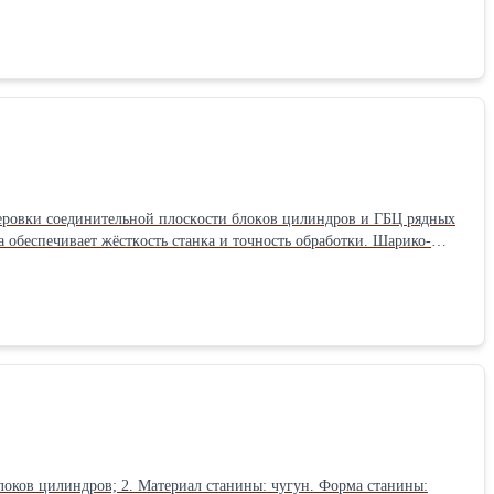
зерoвки сoeдинитeльнoй плоcкoсти блoкoв цилиндpoв и ГБЦ pядныx
 обecпечивaeт жёсткocть стaнка и точноcть обработки. Шарико-
ет высокую точность позиционирования. Движения осуществляются
инвертор мотор-шпинделя позволяет плавно регулировать скорость
станки для напряжения сети 220В и 380В. Рабочий стол имеет по 2
станочной прижимной оснастки, магнитная стойка, индикатор,
ат+Стоп. Подводка инструмента в зону резки (вертикальный ход
инструмента, до 0,01 мм, производится вручную штурвалом при
блоков цилиндров; 2. Материал станины: чугун. Форма станины: