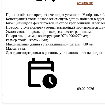
ataklph.ru/
Приспособление предназначено для установки V-образных бл
Конструкция стола позволяет смещать деталь поперек в двух 
Блок цилиндров фиксируется на столе креплениями. Крепле
Поворот стола поперек (точная настройка) производится шту
Уклон стола повдоль производится шестигранником.
Габаритный размер конструкции: 970х290х270 мм;
Размер стола: 285х650 мм;
Максимальная длина устанавливаемой детали: 730 мм;
Масса: 98 кг.
Для транспортировки в регионы устанавливается на поддон 1
09.02.2026