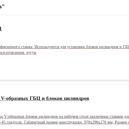
в"
Ц
фрезерного станка. Используются для установки блоков цилиндров и ГБЦ
 изготовления: чугун
 V-образных ГБЦ и блоков цилиндров
и V-образных блоков цилиндров на рабочем столе различных станков для
0-45 градусов. Габаритный размер конструкции: 970х290х270 мм; Размер 