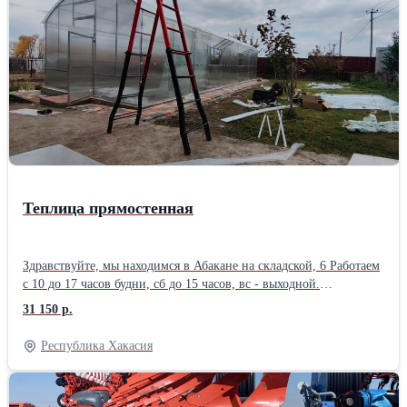
длине кратно - двум метрам с помощью вставок. 🚩Цена вставки
для увеличения длины на 2м - 2 950 руб. 🚩Каркас 3*4м выходит
- 11 000 руб. 🚩Каркас 3*6м выходит - 13 950 руб. 🚩Каркас 3*8м
выходит - 16 900 руб. 🚩Каркас 3*10м выходит - 29 850 руб.
Данный каркас теплицы по качеству - полностью соответствует
своей цене❗ Длина теплицы может быть любой кратной двум
метрам от 4х метров❗ Посмотреть - увидеть, потрогать данный
каркас для теплицы можно на Складской, 6 в Абакане. 🚩
Каркасы для теплиц в наличии на Складскoй, 6 🚩Мы работаем с
10 до 17 часов будни., с 10 до 15 часов суббота. 🚩Цена
действительна неделю с момента публикации!
Теплица прямостенная
Здравствуйте, мы находимся в Абакане на складской, 6 Работаем
с 10 до 17 часов будни, сб до 15 часов, вс - выходной.
Добавляйте объявление в избранное что бы не потерять. Если
31 150 р.
объявление не активно - это не означает что товара нет в
наличии. 🚩Каркас теплицы с прямыми стенками. 🚩
Республика Хакасия
Производитель Красноярск, высокое качество сварных швов и
исполнения. 🚩Ширина 3м. Длина 4м и более. 🚩Ширина 4м.
Длина 4м и более. 🚩Длина теплицы увеличивается с помощью