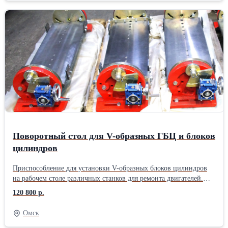
несколько отверстий. Можно подобрать для любого блока или
ГБЦ. Поворот стола поперек (точная настройка) производится
штурвалом через мотор-редуктор и фиксируется болтами. Уклон
стола повдоль производится шестигранником. Габаритный
размер конструкции: 970х290х270 мм; Размер стола: 285х650
мм; Максимальная длина устанавливаемой детали: 730 мм;
Масса: 98 кг. Для транспортировки в регионы устанавливается
на поддон 1,2х0,6 м.
Поворотный стол для V-образных ГБЦ и блоков
цилиндров
Приспособление для установки V-образных блоков цилиндров
на рабочем столе различных станков для ремонта двигателей.
Конструкция стола позволяет смещать деталь в два направления
120 800 р.
в пределах 0-45 градусов. Габаритный размер конструкции:
970х290х270 мм; Размер стола: 285х650 мм; Максимальная
Омск
длина устанавливаемой детали: 730 мм; Масса: 90 кг.