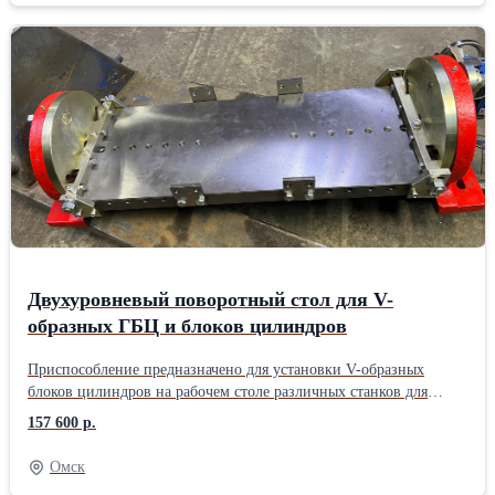
Двухуровневый поворотный стол для V-
образных ГБЦ и блоков цилиндров
Приспособление предназначено для установки V-образных
блоков цилиндров на рабочем столе различных станков для
ремонта двигателей. Конструкция стола позволяет смещать
157 600 р.
деталь поперек в двух направлениях в пределах 0-45 градусов,
создавать уклон повдоль 16 мм. Блок цилиндров фиксируется на
Омск
столе креплениями. Крепления и места креплений имеют