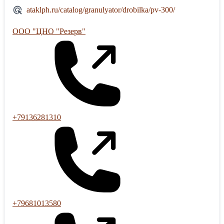
ataklph.ru/catalog/granulyator/drobilka/pv-300/
ООО "ЦНО "Резерв"
+79136281310
+79681013580