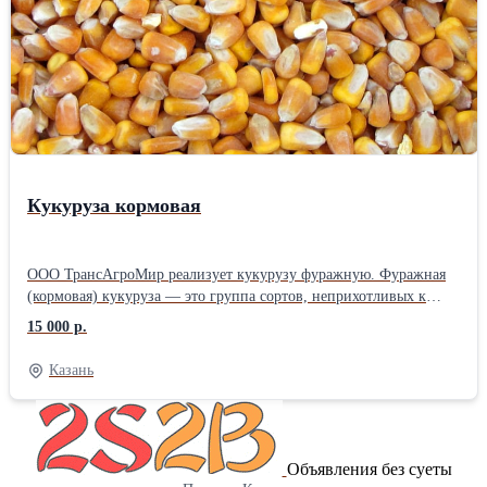
Кукуруза кормовая
ООО ТрансАгроМир реализует кукурузу фуражную. Фуражная
(кормовая) кукуруза — это группа сортов, неприхотливых к
условиям выращивания, но обладающих пониженными
15 000 р.
вкусовыми качествами. Зерно таких растений используется в
качестве питательного корма для сельскохозяйственных
Казань
животных и птицы. В кукурузном зерне содержится до 10%
растительного белка (протеинов), до 8% жиров. Содержание
углеводов (включая крахмал) может превышать 70%. Фуражная
кукуруза подходит для кормления всех видов
Объявления без суеты
сельскохозяйственных животных — крупного и мелкого