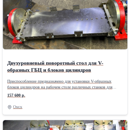
Двухуровневый поворотный стол для V-
образных ГБЦ и блоков цилиндров
Приспособление предназначено для установки V-образных
блоков цилиндров на рабочем столе различных станков для
ремонта двигателей. Конструкция стола позволяет смещать
157 600 р.
деталь поперек в двух направлениях в пределах 0-45 градусов,
создавать уклон повдоль 16 мм. Блок цилиндров фиксируется на
Омск
столе креплениями. Крепления и места креплений имеют
несколько отверстий. Можно подобрать для любого блока или
ГБЦ. Поворот стола поперек (точная настройка) производится
штурвалом через мотор-редуктор и фиксируется болтами. Уклон