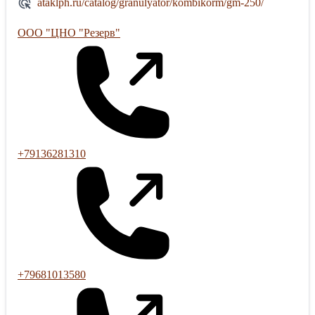
ataklph.ru/catalog/granulyator/kombikorm/gm-250/
ООО "ЦНО "Резерв"
+79136281310
+79681013580