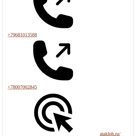
+79681013588
+78007002845
ataklph.ru/