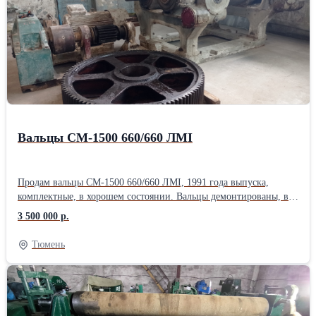
по индивидуальным заказам. Для оформления заказа на
нестандартное оборудование от заказчика требуется чертеж
деталей которые вы планируете изготавливать на заказываемом
оборудовании. Цена нестандартного оборудования обсуждается
индивидуально. Доставка в регионы осуществляется
транспортными компаниями. Отправка любой транспортной
компанией на Ваш выбор. (например Деловые
Линии, Грузовозов, Желдорэкспедиция, ПЭК и
другие)Производитель: Собственное производство Длина: 240
см Ширина: 100 см Высота: 140 см Вес: 280 кг Способ упаковки:
Вальцы СМ-1500 660/660 ЛМI
Упаковочная плёнка
Продам вальцы СМ-1500 660/660 ЛМI, 1991 года выпуска,
комплектные, в хорошем состоянии. Вальцы демонтированы, в
разобранном виде, готовы к погрузке. Цена: Договорная.
3 500 000 р.
Описание Вальцы СМ-1500 660/660 ЛМI Число валков 2 шт.
Диаметр рабочей части валка 660 мм. Длина рабочей части валка
Тюмень
1500 мм. Фрикция 1:1,14. Окружная скорость валков: переднего
30,4 м/мин; заднего 34,6 м/мин. Производительность вальцов
~80 л/мин. Мощность электродвигателя привода 132 кВт. Число
оборотов электродвигателя привода 985 об/мин. Рабочий зазор
между валками 0,5 — 10 мм . Охлаждение валков: температура