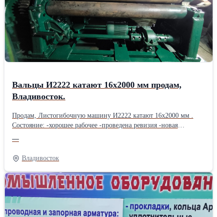
воды 10 — 18 °С; давление 1 — 3 атм; максимальный расход
охлаждающей воды 8 — 12 м3/час.
Вальцы И2222 катают 16х2000 мм продам,
Владивосток.
Продам, Листогибочную машину И2222 катают 16х2000 мм .
Состояние: -хорошее рабочее -проведена ревизия -новая
электрика -продажа с проверкой в работе Назначение: Гибка
—
листового металла (до 250 Мпа) в цилиндрические и конические
обечайки. Основные характеристики: - толщина листа до 16 мм -
Владивосток
ширина листа до 2000 мм - диаметр верхнего валка 280 мм -
диаметр боковых валков 240 мм - скорость гибки 6 м/мин -
мощность двигателей 17 кВт(привод)+5,5 кВт (подъём валка) -
габариты 4000х1800х1470 мм - масса 7000 кг Особенности: -
возможна гибка конических обечаек (угол до 200) - кнопочное
управление с пульта - индивидуальная смазка И много других