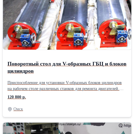
стола повдоль производится шестигранником. Габаритный
размер конструкции: 970х290х270 мм; Размер стола: 285х650
мм; Максимальная длина устанавливаемой детали: 730 мм;
Масса: 98 кг. Для транспортировки в регионы устанавливается
на поддон 1,2х0,6 м.
Поворотный стол для V-образных ГБЦ и блоков
цилиндров
Приспособление для установки V-образных блоков цилиндров
на рабочем столе различных станков для ремонта двигателей.
Конструкция стола позволяет смещать деталь в два направления
120 800 р.
в пределах 0-45 градусов. Габаритный размер конструкции:
970х290х270 мм; Размер стола: 285х650 мм; Максимальная
Омск
длина устанавливаемой детали: 730 мм; Масса: 90 кг.