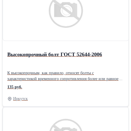
Высокопрочный болт ГОСТ 52644-2006
К высокопрочным, как правило, относят болты с
характеристикой временного сопротивления более или равное
800 МПа. Механические характеристики высокопрочных болтов
135 руб.
зависят от выбора используемых марок стали и дальнейшей
обработки. Все высокопрочные болты относятся к классу
Иркутск
прочности от 8,8 и выше. Производство высокопрочных болтов
происходит методом холодной штамповки. Для этого процесса
используется один комбайн-автомат или несколько пресс-
автоматов, соединенных между собой последовательно с
помощью транспортировочных механизмов для осуществления