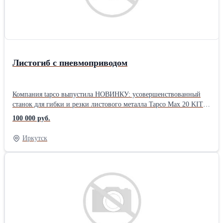
Листогиб с пневмоприводом
Компания tapco выпустила НОВИНКУ: усовершенствованный
станок для гибки и резки листового металла Tapсo Max 20 KIT-1.
с пневмоприводом Новый Тарсо МАХ 20 KIT-1 пневматический
100 000 руб.
предназначен для частичной автоматизации и облегчения работы
на станке. С помощью данного оборудования фиксирующая и
Иркутск
гибочная балки приводятся в действие с помощью
пневмоцилиндров, что позволяет полностью уйти от ручной
гибки. Особенности: Пневматический штуцер. Возможность
подключения практически к любой компрессорной системе.
Верхний пневматический цилиндр. Обеспечивает быструю и
эффективную фиксацию материала. Имеет плавный ход, что
позволяет точно позиционировать материал перед гибкой и
резкой. Переносная стойка управления. Элементы управления