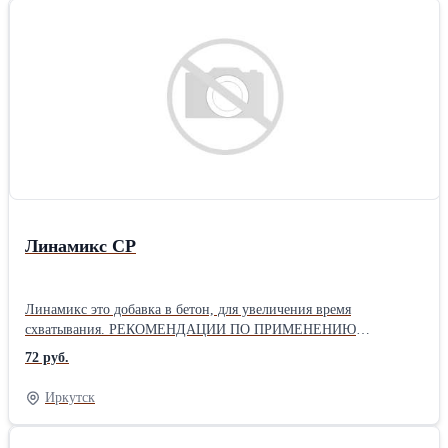
Линамикс СР
Линамикс это добавка в бетон, для увеличения время
схватывания. РЕКОМЕНДАЦИИ ПО ПРИМЕНЕНИЮ
ЗАМЕДЛИТЕЛЯ «ЛИНАМИКС РС» Настоящие Рекомендации
72 руб.
регламентируют применение добавки для бетонов и
строительных растворов с выраженным эффектом повышения
Иркутск
сохраняемости подвижности «ЛИНАМИКС РС» (далее добавка
«ЛИНАМИКС РС») по ТУ 5745-051-58042865-2010. Добавка