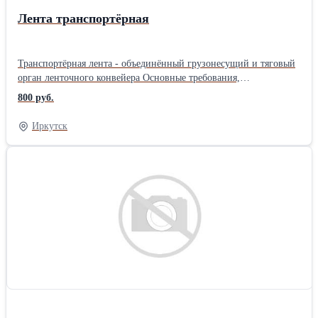
Лента транспортёрная
Транспортёрная лента - объединённый грузонесущий и тяговый
орган ленточного конвейера Основные требования,
предъявляемые к конвейерной ленте: высокая продольная
800 руб.
прочность, достаточная продольная и поперечная гибкость,
устойчивость против абразивного износа и ударов, падающих на
Иркутск
неё при погрузке кусков груза, возможно малая продольная
упругая и остаточная деформации. конвейерные ленты
разделяются на: резинотканевые и резинотросовые.