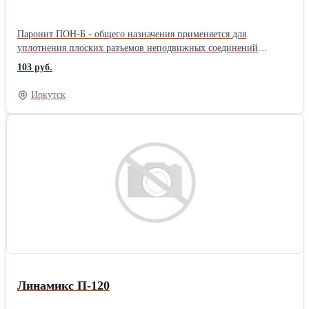
Паронит ПОН-Б - общего назначения применяется для
уплотнения плоских разъемов неподвижных соединений
сосудов, насосов, трубопроводов, компрессоров и т.д. в качестве
103 руб.
прокладок. Рабочая среда паронита общего назначения:
насыщенный и перегретый пар, пресная перегретая вода, воздух,
Иркутск
сухие нейтральные и инертные газы, газообразный и жидкий
аммиак, легкие и тяжелые нефтепродукты, спирты, жидкий
кислород и азот, водные растворы солей. Паронит пон б
работоспособен при t от -50 до +450С. Плотность 1.8-2.0 г/см3.
Линамикс П-120