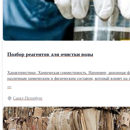
Подбор реагентов для очистки воды
Характеристики: Химическая совместимость. Например, анионные флокулянты эффективны в сочетании с катионными коагулянтами. Характеристики обрабатываемой воды. Разные источники обладают
различным химическим и физическим составом, который влияет на э
щелочность, содержание железа и марганца, температура. Экономич
—
реагентов, а также потенциальное воздействие на окружающую среду
разных видов загрязнений подходят определённые реагенты: анион
Санкт-Петербург
воде процессы замедляются, что требует либо увеличения дозировки
решений в которой не существует. То, что показывает хорошие резу
Технологии очистки сточных вод могут значительно отличаться на 
глубины очистки, является флотация с применением коагулянтов и ф
прозрачнее. Оптимальный выбор типов и дозы коагулянтов и флокулянтов снижает стоимость процесса очистки воды. При подборе технологии необходимо учитывать специфику и заряд примесей, температуру