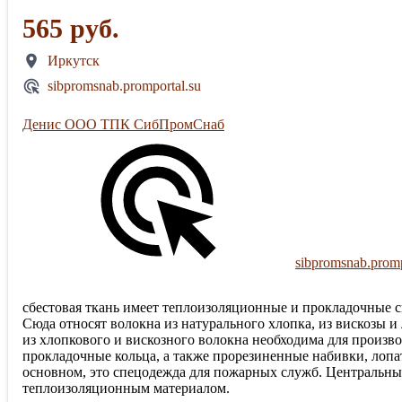
565 руб.
Иркутск
sibpromsnab.promportal.su
Денис ООО ТПК СибПромСнаб
sibpromsnab.promp
сбестовая ткань имеет теплоизоляционные и прокладочные св
Сюда относят волокна из натурального хлопка, из вискозы и
из хлопкового и вискозного волокна необходима для произ
прокладочные кольца, а также прорезиненные набивки, лопат
основном, это спецодежда для пожарных служб. Центральным
теплоизоляционным материалом.