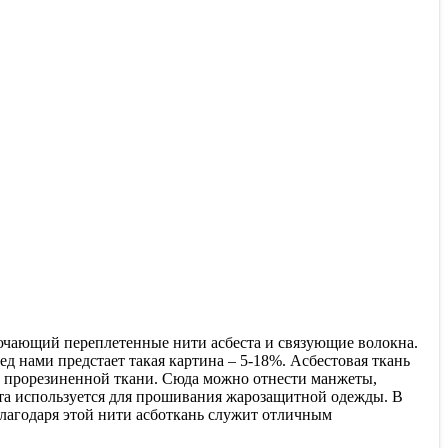
ключающий переплетенные нити асбеста и связующие волокна.
д нами предстает такая картина – 5-18%. Асбестовая ткань
и прорезиненной ткани. Сюда можно отнести манжеты,
еста используется для прошивания жарозащитной одежды. В
благодаря этой нити асботкань служит отличным