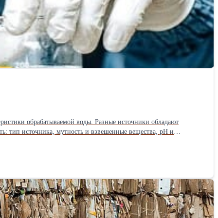
ь: тип источника, мутность и взвешенные вещества, pH и
скую эффективность, но и совокупную стоимость применения
, сложность применения, утилизация осадка. Тип загрязнений. Для
е — для смешанных загрязнений. Температура воды. В холодной
локулянтов и коагулянтов — комплексная задача, универсальных
оэтому рекомендуется доверить подбор технологии профессионалам.
чистки, в зависимости от состава оборудования и требований
тами экономит расход коагулянта на 10-40 % и делает воду