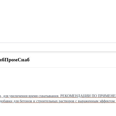
СибПромСнаб
бетон, для увеличения время схватывания. РЕКОМЕНДАЦИИ ПО ПРИ
добавки для бетонов и строительных растворов с выраженным эффект
ТУ 5745-051-58042865-2010. Добавка «ЛИНАМИКС РС» выпускается тре
химико-минералогичес-ким и вещественным составом цементов. По св