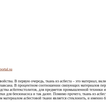
ortal.su
ойства. В первую очередь, ткань из асбеста – это материал, в
 лавсана. В процентном соотношении связующих материалов пере
водства асботекстолитов, для предметов промышленной техники 
ки для бензонасоса и так далее. Помимо прочего, ткань из асб
 материалом асбестовой ткани является стеклонить, и именно 