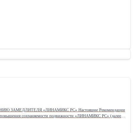
МЕНЕНИЮ ЗАМЕДЛИТЕЛЯ «ЛИНАМИКС РС» Настоящие Рекомендации
ом повышения сохраняемости подвижности «ЛИНАМИКС РС» (далее
х типов. Предпочтительность использования конкретного типа
оим потребительским свойствам добавка «ЛИНАМИКС РС»