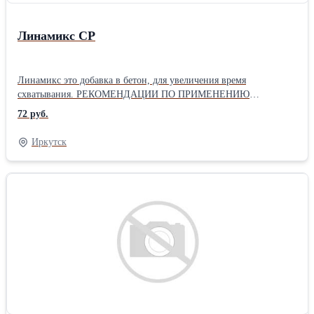
Линамикс СР
Линамикс это добавка в бетон, для увеличения время
схватывания. РЕКОМЕНДАЦИИ ПО ПРИМЕНЕНИЮ
ЗАМЕДЛИТЕЛЯ «ЛИНАМИКС РС» Настоящие Рекомендации
72 руб.
регламентируют применение добавки для бетонов и
строительных растворов с выраженным эффектом повышения
Иркутск
сохраняемости подвижности «ЛИНАМИКС РС» (далее добавка
«ЛИНАМИКС РС») по ТУ 5745-051-58042865-2010. Добавка
«ЛИНАМИКС РС» выпускается трех типов. Предпочтительность
использования конкретного типа Линамикса РС определяется
химико-минералогичес-ким и вещественным составом цементов.
По своим потребительским свойствам добавка «ЛИНАМИКС
РС» соответствует требованиям ГОСТ 24211 для добавок,
регулирующих сохраняемость подвижности бетонной смеси.
Добавка «ЛИНАМИКС РС» представляет собой составы на
основе модифицированного крахмала и соли
гидроксикарбоновой кислоты. ОБЛАСТЬ ПРИМЕНЕНИЯ
Рациональной областью применения добавки «ЛИНАМИКС РС»