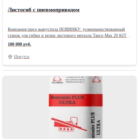
Листогиб с пневмоприводом
Компания tapco выпустила НОВИНКУ: усовершенствованный
станок для гибки и резки листового металла Tapсo Max 20 KIT-1.
с пневмоприводом Новый Тарсо МАХ 20 KIT-1 пневматический
100 000 руб.
предназначен для частичной автоматизации и облегчения работы
на станке. С помощью данного оборудования фиксирующая и
Иркутск
гибочная балки приводятся в действие с помощью
пневмоцилиндров, что позволяет полностью уйти от ручной
гибки. Особенности: Пневматический штуцер. Возможность
подключения практически к любой компрессорной системе.
Верхний пневматический цилиндр. Обеспечивает быструю и
эффективную фиксацию материала. Имеет плавный ход, что
позволяет точно позиционировать материал перед гибкой и
резкой. Переносная стойка управления. Элементы управления
пневматической системы всегда под рукой. Нижние
пневмоцилиндры. Данная система позволяет увеличить скорость
работы на станке на 50%. Нижние пневмоцилиндры приводят в
действие гибочную балку полностью исключая ручной труд.
Быстрая система монтажа. Пневматический комплект может