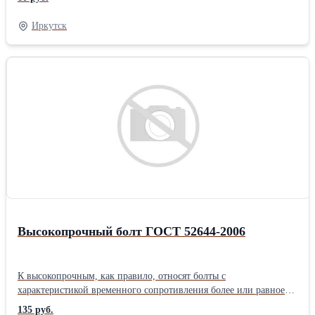
предприятиях пищевой промышленности (хлебопекарни,
масложиркомбинаты, молокозаводы, табакпром, ликеро-
Иркутск
водочные предприятия ) и других отраслях народного хозяйства.
Высокопрочный болт ГОСТ 52644-2006
К высокопрочным, как правило, относят болты с
характеристикой временного сопротивления более или равное
800 МПа. Механические характеристики высокопрочных болтов
135 руб.