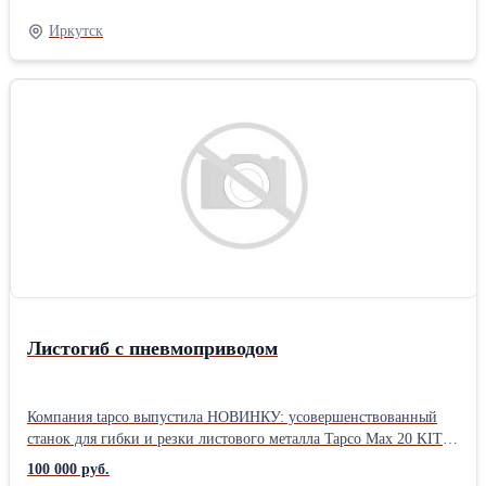
характеристики, в зависимости от которых определяется его
Иркутск
применение в конкретном случае. Например, в районах с
низким температурным режимом лучше использовать
высокопрочные болты из стали 40Х «селект», потому что данная
марка стали способна выдерживать низкие температуры (до -60
оС).
Листогиб с пневмоприводом
Компания tapco выпустила НОВИНКУ: усовершенствованный
станок для гибки и резки листового металла Tapсo Max 20 KIT-1.
с пневмоприводом Новый Тарсо МАХ 20 KIT-1 пневматический
100 000 руб.
предназначен для частичной автоматизации и облегчения работы