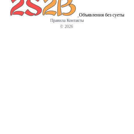
раствора под ваш грунт Официальное дилерство. Гарантия
укрепления грунта, в горнодобывающей промышленности, при
качества. Всегда в наличии. 📞 Звоните и заказывайте бентонит
очистке сточных вод. Водорастворим, но практически не
для ГНБ прямо сейчас!
Объявления без суеты
растворяется в органических растворителях (этанол, ацетон и
Правила
Контакты
т.п.). Гигроскопичен — активно впитывает влагу из воздуха.
© 2026
Молекулярная масса может сильно варьироваться (примерно от
10⁴ до 10⁷ Да и выше), и от этого напрямую зависит вязкость его
водных растворов. Легко гидролизуется — особенно в кислых
или щелочных средах. При нагревании выше 100 °C может
происходить имидизация (образование сшитых структур).
Способен изменять реологические свойства (текучесть, вязкость)
систем, с которыми взаимодействует.