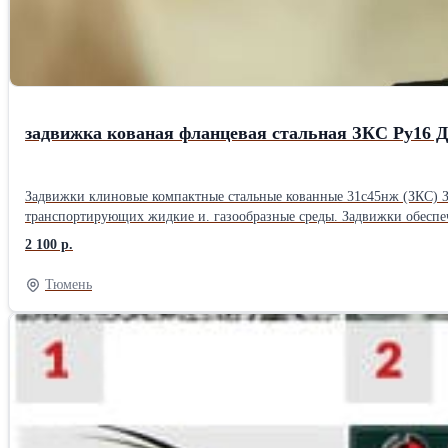
задвижка кованая фланцевая стальная ЗКС Ру16 Д
Задвижки клиновые компактные стальные кованные 31с45нж (ЗКС) Задвижки клиновые стальные(ЗКС). Задвижки предназначены для установки в качестве запорного механизма на трубопроводах,
транспортирующих жидкие и. газообразные среды. Задвижки обеспеч
приварку внахлест. Чертеж задвижки клиновой компактной 31с45нж (ЗКС) Крышка на болтах: Z41H(锻BB).jpg Сварная крышка: Z41H(锻WB).jpg Материалы основных деталей № Наименование Детали
2 100 р.
Материал 1 Корпус A105 2 Манжета 2Cr13 3 Диск 2Cr13 4 Шток 2Cr
ушком Ст.35 12 Гайка Ст.45 13 Гайка шпинделя 2Cr13 14 Маховик Чугун Основные габаритные & присоединител
Тюмень
100 162 2.8 20 12.7 150 105 75 4-ф14 100 162 3.2 25 19.1 160 115 85 4
180 145 4-ф18 200 357 23 Ру, МПа Ду, мм d L D D1 n-фd W H≈ Приблиз. вес, кг 2,5 15 10 130 95 65 4-ф14 100 162 3 20 12.7 150 105 75 4-ф14 100 162 3.5 25 19.1 160 115 85 4-ф14 125 211 5.5 32 24 180 135 100 4-
ф18 125 238 6.8 40 31.8 200 145 110 4-ф18 160 257 10.4 50 38.1 250 
ф14 100 162 3.6 20 12.7 150 105 75 4-ф14 100 162 4.9 25 19.1 160 115
280 180 145 8-ф18 200 357 26.2 Ру, МПа Ду, мм d L D D1 n-фd W H≈ Пр
150 110 4-ф23 125 238 10.5 40 31.8 200 165 125 4-ф23 160 257 13.8 5
170 105 75 4-ф14 100 162 4.2 20 12.7 190 125 90 4-ф18 100 162 5.8 25
282 19.5 65 50.8 280 220 170 8-ф26 200 357 32 Ру, МПа Ду, мм d L D 