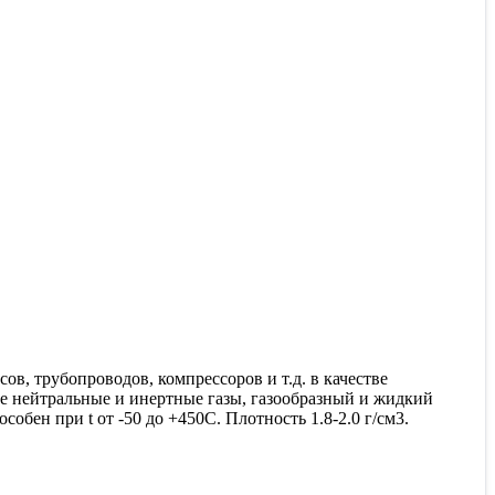
в, трубопроводов, компрессоров и т.д. в качестве
хие нейтральные и инертные газы, газообразный и жидкий
бен при t от -50 до +450С. Плотность 1.8-2.0 г/см3.