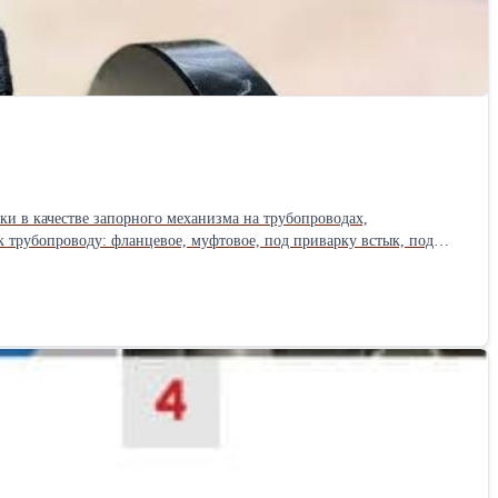
 трубопроводу: фланцевое, муфтовое, под приварку встык, под
Гибкий графит 9 Набивной сальник WCB 10 Сальник WCB 11 Болт с
4-ф18 160 257 9.8 50 38.1 250 160 125 4-ф18 180 282 12.8 65 50.8 265
а Ду, мм d L D D1 n-фd W H≈ Приблиз. вес, кг 4,0 15 10 130 95 65 4-
10 4-ф18 160 257 13.3 50 38.1 250 160 125 4-ф18 180 282 18 65 50.8
 4-ф18 100 162 5.3 25 19.1 160 135 100 4-ф18 125 211 7.9 32 24 180
27.7 Ру, МПа Ду, мм d L D D1 n-фd W H≈ Приблиз. вес, кг 10,0 15 10
40 31.8 250 165 125 4-ф23 160 257 15.6 50 38.1 250 195 145 4-ф26 180
0 18 190 125 90 4-ф18 125 211 11 25 24 210 135 100 4-ф18 160 238