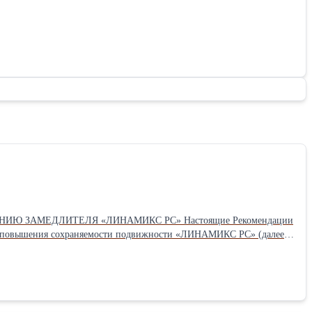
МЕНЕНИЮ ЗАМЕДЛИТЕЛЯ «ЛИНАМИКС РС» Настоящие Рекомендации
ом повышения сохраняемости подвижности «ЛИНАМИКС РС» (далее
х типов. Предпочтительность использования конкретного типа
оим потребительским свойствам добавка «ЛИНАМИКС РС»
онной смеси. Добавка «ЛИНАМИКС РС» представляет собой составы
ЕНИЯ Рациональной областью применения добавки «ЛИНАМИКС РС»
С совместно с пластифицирующими добавками на любой основе.