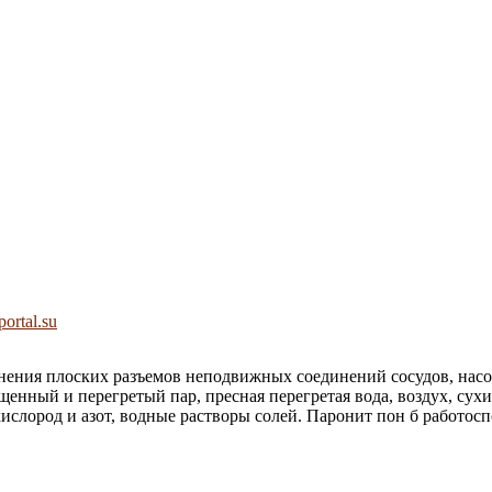
ortal.su
ения плоских разъемов неподвижных соединений сосудов, насосо
щенный и перегретый пар, пресная перегретая вода, воздух, су
лород и азот, водные растворы солей. Паронит пон б работоспосо