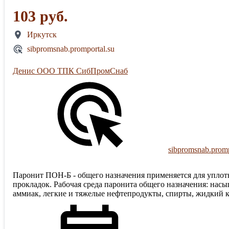
103 руб.
Иркутск
sibpromsnab.promportal.su
Денис ООО ТПК СибПромСнаб
sibpromsnab.promp
Паронит ПОН-Б - общего назначения применяется для уплотн
прокладок. Рабочая среда паронита общего назначения: насы
аммиак, легкие и тяжелые нефтепродукты, спирты, жидкий кис