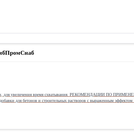
СибПромСнаб
бетон, для увеличения время схватывания. РЕКОМЕНДАЦИИ ПО ПРИ
добавки для бетонов и строительных растворов с выраженным эффект
ТУ 5745-051-58042865-2010. Добавка «ЛИНАМИКС РС» выпускается тре
химико-минералогичес-ким и вещественным составом цементов. По св
ГОСТ 24211 для добавок, регулирующих сохраняемость подвижности бет
ого крахмала и соли гидроксикарбоновой кислоты. ОБЛАСТЬ ПРИМЕН
арного бетона. Рекомендовано использование замедлителя ЛИНАМИКС Р