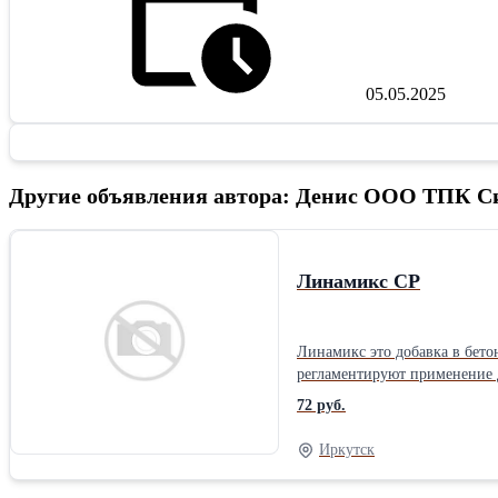
05.05.2025
Другие объявления автора: Денис ООО ТПК 
Линамикс СР
Линамикс это добавка в 
регламентируют применение 
добавка «ЛИНАМИКС РС») по 
72 руб.
Линамикса РС определяется 
соответствует требованиям 
Иркутск
на основе модифицированн
является приготовление тов