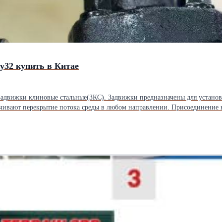
у32 купить в Китае
ивают перекрытие потока среды в любом направлении. Присоединение к
13 5 Прокладка 304+Графит 6 Крышка A105 7 Шпилька Ст.35 8 Набивка 
ьные размеры Ру, МПа Ду, мм d L D D1 n-фd W H≈ Приблиз. вес, кг 1,6 15 10 130 95 65 4-ф14
-ф14 125 211 4.9 32 24 180 135 100 4-ф18 125 238 5.6 40 31.8 200 145 110 
160 125 4-ф18 180 282 14.4 65 50.8 265 180 145 8-ф18 200 357 24.5 Ру, МП
 85 4-ф14 125 211 7 32 24 180 135 100 4-ф18 125 238 9.4 40 31.8 200 145 1
иблиз. вес, кг 6,4 15 10 130 105 75 4-ф14 100 162 3.8 20 12.7 150 125 90
0 38.1 250 175 135 4-ф23 180 282 18.6 65 50.8 280 200 160 8-ф23 200 357 
 19.1 210 135 100 4-ф18 125 211 8.8 32 24 230 150 110 4-ф23 125 238 12.1 
D1 n-фd W H≈ Приблиз. вес, кг 16,0 15 13 170 105 75 4-ф14 125 197 5.2 2