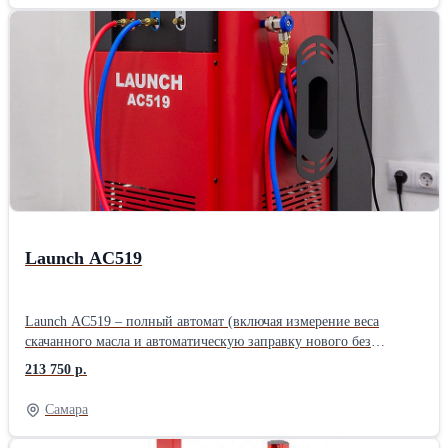
автомобилями. Автоматические функции: Откачка и
рециркуляция хладагента; Отделение отработанного масла;
Программируемый вакуум; Тест системы на утечки;
Автоматическая подача масла; Заполнение системы.
Launch AC519
Launch AC519 – полный автомат (включая измерение веса
скачанного масла и автоматическую заправку нового без
необходимости ручного подтверждения). Без ручных вентилей.
213 750 р.
Подходит для работы с легковым, грузовым транспортом, а так
же спец.техники. - Простое и понятное меню на большом ЖК-
Самара
дисплее. Удобное отображение количества фреона и масла в
установке. - Автоматическая заправка нового масла по весу