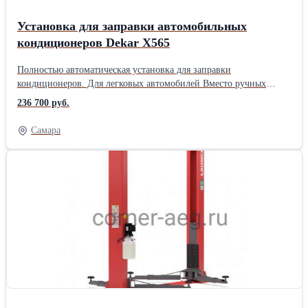
Установка для заправки автомобильных
кондиционеров Dekar X565
Полностью автоматическая установка для заправки
кондиционеров. Для легковых автомобилей Вместо ручных
кранов управления в линиях высокого и низкого давления -
236 700 руб.
используются управляемые электроникой электромагнитные
клапаны Увеличенный размер баллона для хладагента (15кг) и
Самара
более производительный вакуумный насос позволят
использовать установку также и для обслуживания системы
кондиционирования микроавтобусов Полностью автоматические
операции: откачка, вакуумирование, заправка. 3 емкости (для
отработавшего масла, нового масла PAG и POE). Расширенный
тест на утечки после вакуумирования: возможность изменять
время вакуумного теста от 1 до 10 мин., в случае обнаружения
утечек на дисплее выдается соответствующее сообщение, при
отсутствии утечек установка переходит к следующему этапу
Программное обеспечение на русском языке Обширная база
данных - насчитывает около 60000 автомобилей, включая
автомобили последних лет выпуска. Возможность обновления
базы данных с SD-карты. Термопринтер Сенсорный дисплей