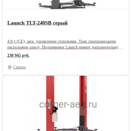
Launch TLT-240SB серый
4.0 т (CE), мех. управление стопорами. Трап синхронизации
расположен снизу. Подъемники Launch имеют дополнительную
защиту тросов и шлангов в трапе синхронизации - снизу -
230 945 руб.
металлической короб, исключающий контакт троса и
гидравлических шлангов и штуцеров с полом и защищающий
Самара
их от грязи и влаги. Двухстоечные подъемники Launch
сертифицированы по европейским стандартам CE, таким
образом фактическая грузоподъемность даже базовых моделей в
3.5 тонны превосходит аналоги других китайских
производителей, имеющих маркировку 4 тонны (не
сертифицированных по стандартам CE).Производитель: Launch
Назначение: Для автосервиса Тип: Электрогидравлические
Количество стоек: Двухстоечные Грузоподъемность: 4 тонны
Страна: Китайские