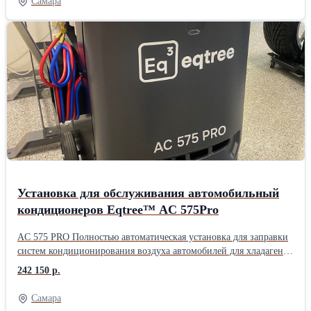
Самара
промывки и диагностики, регенерации хладагента, заправки и
вакуумирования. Точный контроль всех жидкостей по весу,
объёмный внутренний бак 22 кг, сенсорное управление на
современном промышленном экране. Подходит для бензиновых,
дизельных автомобилей, электромобилей (BEV) и гибридных
транспортных средств. Поддержка дистанционного управления
через диагностический планшет. Поддержка заправки PAG/POE
масла и УФ-индикаторной жидкости. Новая патентованная
конструкция установки и уникальный модуль сепарации масла и
газа обеспечивают более эффективные и стабильные рабочие
качества.
Установка для обслуживания автомобильный
кондиционеров Eqtree™ AC 575Pro
AC 575 PRO Полностью автоматическая установка для заправки
систем кондиционирования воздуха автомобилей для хладагента
R134a. Удобное и понятное русифицированное меню. 7-ти
242 150 р.
дюймовый сенсорный дисплей. Встроенный принтер. Большие
(Offraod) задние колеса. Ресурс фильтра на 100 кг. Функция
Самара
промывки контура кондиционера. Работы с гибридными