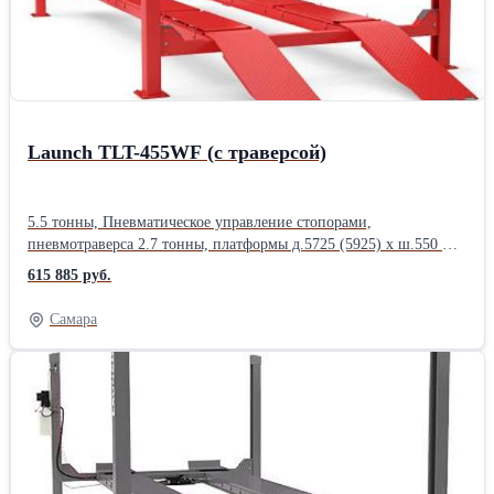
Launch TLT-455WF (с траверсой)
5.5 тонны, Пневматическое управление стопорами,
пневмотраверса 2.7 тонны, платформы д.5725 (5925) х ш.550 мм
(обслуживание ком.транспорта с любой колесной базой). Пресс-
615 885 руб.
маслёнки на шкивах, высокий ресурс. Съёмные платформы:
любая конфигурация колесной базы, простое обслуживание и
Самара
замена. Быстрый демонтаж сдвижных платформ для временных
слесарных работ. Цвет красный.5.5 т., пневмостопора,
пневмотраверса 2.7 тоннПроизводитель: Launch Назначение: Для
автосервиса Тип: Электрогидравлические Количество стоек:
Четырехстоечные Грузоподъемность: 5,5 тонн Страна: Китайские
Производитель:: Launch Грузоподъемность: 5500 кг