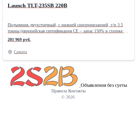
Слив масла - автоматический Заправка масла – во весу (по
Launch TLT-235SB 220В
встроенным электронным весам) Автоматический сброс
неконденсируемых газов Система защиты: по высокому и
низкому давлению (установка автоматически останавливает
Подъемник двухстоечный, с нижней синхронизацией, г/п 3.5
работу при превышении давления в баллоне с хладагентом более
тонны (европейская сертификация CE – запас 150% в статике и
18 бар; установка не запустит процедуру заправки при
115% в динамике). Толщина профиля колонны 5 мм.
201 969 руб.
количестве хладагента в баллоне менее 1 кг. Резиновые колеса
Механическое управление стопорами.Трап синхронизации
для плавности и бесшумности при перемещении. В комплект
расположен снизу. Подъемники Launch имеют дополнительную
Самара
поставки включен быстросъемный адаптер для пополнения
защиту тросов и шлангов в трапе синхронизации - снизу -
внутреннего резервуара из внешнего баллона с хладагентом
металлической короб, исключающий контакт троса и
(подсоединение - через шланг высокого давления установки).
гидравлических шлангов и штуцеров с полом и защищающий
Потребляемая мощность 800 Вт Скорость откачки 400 г/мин
их от грязи и влаги. Двухстоечные подъемники Launch
Скорость заправки 1000 г/мин Скорость вакуумирования 5,1
сертифицированы по европейским стандартам CE, таким
куб.м./ч. Ресурс фильтра 100 кг Точность весов 10
Объявления без суеты
образом фактическая грузоподъемность даже базовых моделей в
гПроизводитель: Dekar Длина: 770 см Ширина: 670 см Высота:
Правила
Контакты
3.5 тонны превосходит аналоги других китайских
1100 см Вес: 78 кг
© 2026
производителей, имеющих маркировку 4 тонны (не
сертифицированных по стандартам CE).Производитель: Launch
Назначение: Для автосервиса Тип: Электрогидравлические
Количество стоек: Двухстоечные Грузоподъемность: 3,5 тонны
Страна: Китайские