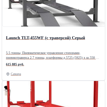
3.5 тонны превосходит аналоги других китайских
производителей, имеющих маркировку 4 тонны (не
сертифицированных по стандартам CE).Производитель: Launch
Назначение: Для автосервиса Тип: Электрогидравлические
Количество стоек: Двухстоечные Грузоподъемность: 3,5 тонны
Страна: Китайские
Launch TLT-455WF (с траверсой) Серый
5.5 тонны, Пневматическое управление стопорами,
пневмотраверса 2.7 тонны, платформы д.5725 (5925) х ш.550 мм
(обслуживание ком.транспорта с любой колесной базой). Пресс-
615 885 руб.
маслёнки на шкивах, высокий ресурс. Съёмные платформы:
любая конфигурация колесной базы, простое обслуживание и
Самара
замена. Быстрый демонтаж сдвижных платформ для временных
слесарных работ. Цвет красный.5.5 т., пневмостопора,
пневмотраверса 2.7 тоннПроизводитель: Launch Назначение: Для
автосервиса Тип: Электрогидравлические Количество стоек:
Четырехстоечные Грузоподъемность: 5,5 тонн Страна: Китайские
Производитель:: Launch Грузоподъемность: 5500 кг