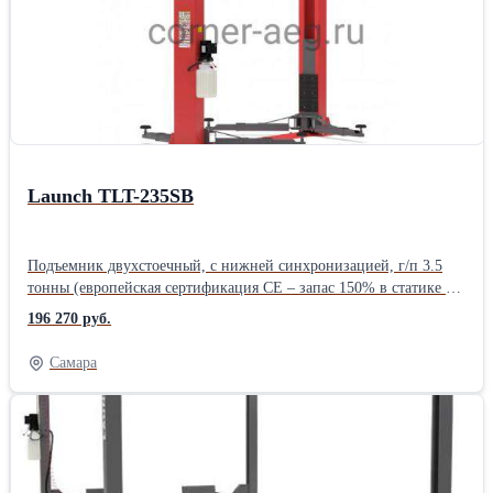
сертифицированных по стандартам CE).Производитель: Launch
Назначение: Для автосервиса Тип: Электрогидравлические
Количество стоек: Двухстоечные Грузоподъемность: 4 тонны
Страна: Китайские
Launch TLT-235SB
Подъемник двухстоечный, с нижней синхронизацией, г/п 3.5
тонны (европейская сертификация CE – запас 150% в статике и
115% в динамике). Толщина профиля колонны 5 мм.
196 270 руб.
Механическое управление стопорами.Трап синхронизации
расположен снизу. Подъемники Launch имеют дополнительную
Самара
защиту тросов и шлангов в трапе синхронизации - снизу -
металлической короб, исключающий контакт троса и
гидравлических шлангов и штуцеров с полом и защищающий
их от грязи и влаги. Двухстоечные подъемники Launch
сертифицированы по европейским стандартам CE, таким
образом фактическая грузоподъемность даже базовых моделей в