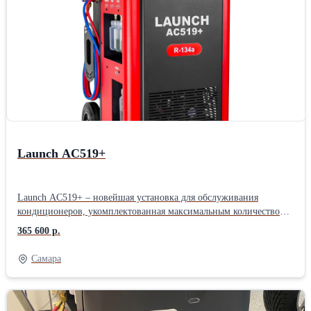
Launch AC519+
Launch AC519+ – новейшая установка для обслуживания
кондиционеров, укомплектованная максимальным количеством
функций и возможностей. Полностью автоматическая, подходит
365 600 р.
для бензиновых, дизельных, электрических и гибридных
транспортных средств. Объединяет функции безразборной
Самара
промывки и диагностики, регенерации хладагента, заправки и
вакуумирования. Точный контроль всех жидкостей по весу,
объёмный внутренний бак 22 кг, сенсорное управление на
современном промышленном экране. Подходит для бензиновых,