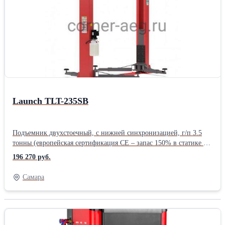
производителей, имеющих маркировку 4 тонны (не
сертифицированных по стандартам CE).Производитель: Launch
Назначение: Для автосервиса Тип: Электрогидравлические
Количество стоек: Двухстоечные Грузоподъемность: 4 тонны
Страна: Китайские
Launch TLT-235SB
Подъемник двухстоечный, с нижней синхронизацией, г/п 3.5
тонны (европейская сертификация CE – запас 150% в статике и
115% в динамике). Толщина профиля колонны 5 мм.
196 270 руб.
Механическое управление стопорами.Трап синхронизации
расположен снизу. Подъемники Launch имеют дополнительную
Самара
защиту тросов и шлангов в трапе синхронизации - снизу -
металлической короб, исключающий контакт троса и
гидравлических шлангов и штуцеров с полом и защищающий
их от грязи и влаги. Двухстоечные подъемники Launch
сертифицированы по европейским стандартам CE, таким