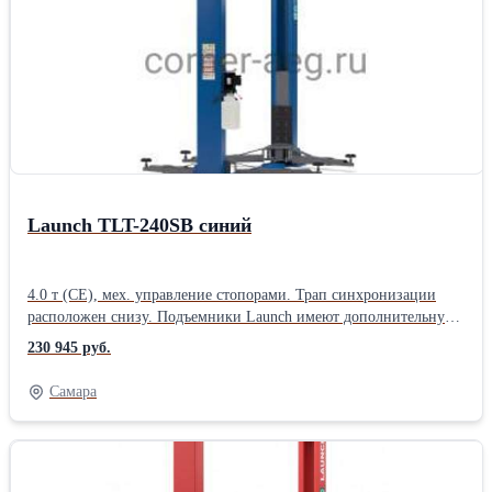
производителей, имеющих маркировку 4 тонны (не
сертифицированных по стандартам CE).Производитель: Launch
Назначение: Для автосервиса Тип: Электрогидравлические
Количество стоек: Двухстоечные Грузоподъемность: 3,5 тонны
Страна: Китайские
Launch TLT-240SB синий
4.0 т (CE), мех. управление стопорами. Трап синхронизации
расположен снизу. Подъемники Launch имеют дополнительную
защиту тросов и шлангов в трапе синхронизации - снизу -
230 945 руб.
металлической короб, исключающий контакт троса и
гидравлических шлангов и штуцеров с полом и защищающий
Самара
их от грязи и влаги. Двухстоечные подъемники Launch
сертифицированы по европейским стандартам CE, таким
образом фактическая грузоподъемность даже базовых моделей в
3.5 тонны превосходит аналоги других китайских