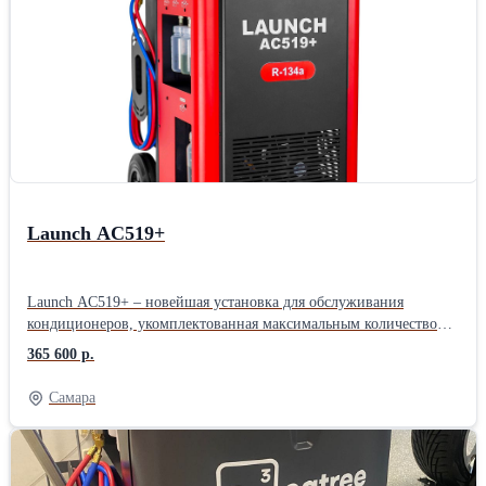
образом фактическая грузоподъемность даже базовых моделей в
3.5 тонны превосходит аналоги других китайских
производителей, имеющих маркировку 4 тонны (не
сертифицированных по стандартам CE).Производитель: Launch
Назначение: Для автосервиса Тип: Электрогидравлические
Количество стоек: Двухстоечные Грузоподъемность: 3,5 тонны
Страна: Китайские
Launch AC519+
Launch AC519+ – новейшая установка для обслуживания
кондиционеров, укомплектованная максимальным количеством
функций и возможностей. Полностью автоматическая, подходит
365 600 р.
для бензиновых, дизельных, электрических и гибридных
транспортных средств. Объединяет функции безразборной
Самара
промывки и диагностики, регенерации хладагента, заправки и
вакуумирования. Точный контроль всех жидкостей по весу,
объёмный внутренний бак 22 кг, сенсорное управление на
современном промышленном экране. Подходит для бензиновых,