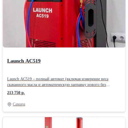
Автоматическая подача масла; Заполнение системы.
Launch AC519
Launch AC519 – полный автомат (включая измерение веса
скачанного масла и автоматическую заправку нового без
необходимости ручного подтверждения). Без ручных вентилей.
213 750 р.
Подходит для работы с легковым, грузовым транспортом, а так
же спец.техники. - Простое и понятное меню на большом ЖК-
Самара
дисплее. Удобное отображение количества фреона и масла в
установке. - Автоматическая заправка нового масла по весу
откачанного масла (без необходимости ручного ввода). - Ёмкость
старого масла увеличенного объема. - Информативные и легко