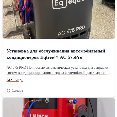
дизельных автомобилей, электромобилей (BEV) и гибридных
транспортных средств. Поддержка дистанционного управления
через диагностический планшет. Поддержка заправки PAG/POE
масла и УФ-индикаторной жидкости. Новая патентованная
конструкция установки и уникальный модуль сепарации масла и
газа обеспечивают более эффективные и стабильные рабочие
качества.
Установка для обслуживания автомобильный
кондиционеров Eqtree™ AC 575Pro
AC 575 PRO Полностью автоматическая установка для заправки
систем кондиционирования воздуха автомобилей для хладагента
R134a. Удобное и понятное русифицированное меню. 7-ти
242 150 р.
дюймовый сенсорный дисплей. Встроенный принтер. Большие
(Offraod) задние колеса. Ресурс фильтра на 100 кг. Функция
Самара
промывки контура кондиционера. Работы с гибридными
автомобилями. Автоматические функции: Откачка и
рециркуляция хладагента; Отделение отработанного масла;
Программируемый вакуум; Тест системы на утечки;
Автоматическая подача масла; Заполнение системы.