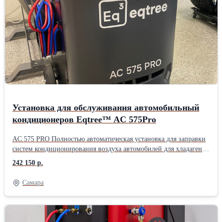
дизельных автомобилей, электромобилей (BEV) и гибридных
транспортных средств. Поддержка дистанционного управления
через диагностический планшет. Поддержка заправки PAG/POE
масла и УФ-индикаторной жидкости. Новая патентованная
конструкция установки и уникальный модуль сепарации масла и
газа обеспечивают более эффективные и стабильные рабочие
качества.
Установка для обслуживания автомобильный
кондиционеров Eqtree™ AC 575Pro
AC 575 PRO Полностью автоматическая установка для заправки
систем кондиционирования воздуха автомобилей для хладагента
R134a. Удобное и понятное русифицированное меню. 7-ти
242 150 р.
дюймовый сенсорный дисплей. Встроенный принтер. Большие
(Offraod) задние колеса. Ресурс фильтра на 100 кг. Функция
Самара
промывки контура кондиционера. Работы с гибридными
автомобилями. Автоматические функции: Откачка и
рециркуляция хладагента; Отделение отработанного масла;
Программируемый вакуум; Тест системы на утечки;