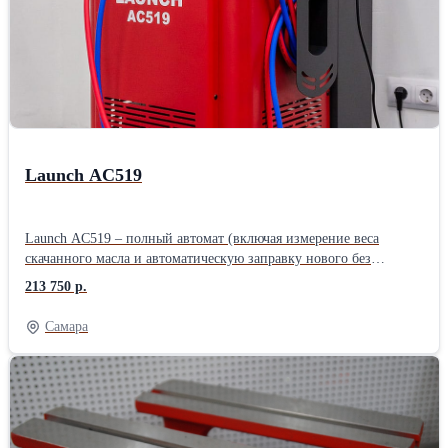
Launch AC519
Launch AC519 – полный автомат (включая измерение веса
скачанного масла и автоматическую заправку нового без
необходимости ручного подтверждения). Без ручных вентилей.
213 750 р.
Подходит для работы с легковым, грузовым транспортом, а так
же спец.техники. - Простое и понятное меню на большом ЖК-
Самара
дисплее. Удобное отображение количества фреона и масла в
установке. - Автоматическая заправка нового масла по весу
откачанного масла (без необходимости ручного ввода). - Ёмкость
старого масла увеличенного объема. - Информативные и легко
читаемые маслозаполненные манометры (включая манометр
давления во внутреннем баллоне). - Принтер в комплекте. -