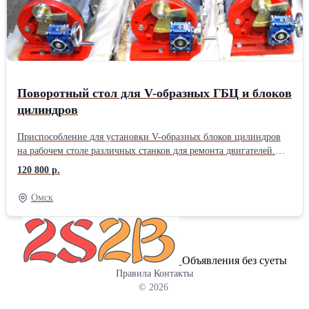
Поворотный стол для V-образных ГБЦ и блоков
цилиндров
Приспособление для установки V-образных блоков цилиндров
на рабочем столе различных станков для ремонта двигателей.
Конструкция стола позволяет смещать деталь в два направления
120 800 р.
в пределах 0-45 градусов. Габаритный размер конструкции:
970х290х270 мм; Размер стола: 285х650 мм; Максимальная
Омск
длина устанавливаемой детали: 730 мм; Масса: 90 кг.
Объявления без суеты
Правила
Контакты
© 2026