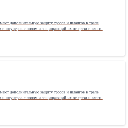
имеют дополнительную защиту тросов и шлангов в трапе
в и штуцеров с полом и защищающий их от грязи и влаги.
ктическая грузоподъемность даже базовых моделей в 3.5 тонны
рованных по стандартам CE).Производитель: Launch Назначение:
онны Страна: Китайские
имеют дополнительную защиту тросов и шлангов в трапе
в и штуцеров с полом и защищающий их от грязи и влаги.
ктическая грузоподъемность даже базовых моделей в 3.5 тонны
рованных по стандартам CE).Производитель: Launch Назначение:
онны Страна: Китайские