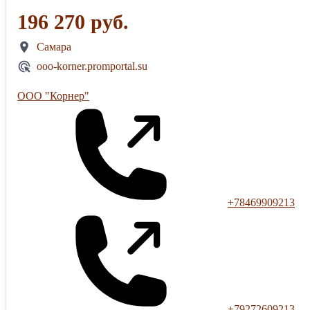
196 270 руб.
Самара
ooo-korner.promportal.su
ООО "Корнер"
+78469909213
+79272609213