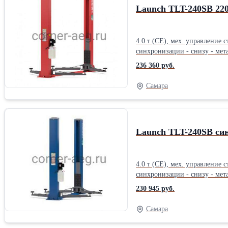
Launch TLT-240SB 22
4.0 т (CE), мех. управление
синхронизации - снизу - мет
Двухстоечные подъемники La
236 360 руб.
превосходит аналоги других
Для автосервиса Тип: Электр
Самара
Launch TLT-240SB си
4.0 т (CE), мех. управление
синхронизации - снизу - мет
Двухстоечные подъемники La
230 945 руб.
превосходит аналоги других
Для автосервиса Тип: Электр
Самара