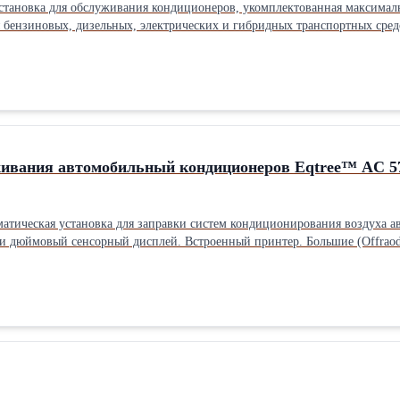
становка для обслуживания кондиционеров, укомплектованная максима
я бензиновых, дизельных, электрических и гибридных транспортных сре
равки и вакуумирования. Точный контроль всех жидкостей по весу, объё
ческий планшет. Поддержка заправки PAG/POE масла и УФ-индикаторной 
 масла и газа обеспечивают более эффективные и стабильные рабочие ка
живания автомобильный кондиционеров Eqtree™ AC 5
тическая установка для заправки систем кондиционирования воздуха ав
ей. Встроенный принтер. Большие (Offraod) задние колеса. Ресурс фильтра на 100 кг. Функция промывки
е функции: Откачка и рециркуляция хладагента; Отделение отработанного масла;
Программируемый вакуум; Тест системы на утечки; Автоматическая подача масла; Заполнение систе