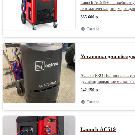
Launch AC519+ – новейшая у
автоматическая, подходит дл
регенерации хладагента, зап
365 600 р.
промышленном экране. Подходит для бензиновых, дизельных автомобилей, электромобилей (BEV) и гибридных транспортных средств. Поддержка дистанционного
управления через диагности
Самара
уникальный модуль сепарации
Установка для обслу
AC 575 PRO Полностью автома
русифицированное меню. 7-ти дюймовый сенсорный диспл
контура кондиционера. Работы с гибридными автомобилями. Автоматически
242 150 р.
Самара
Launch AC519