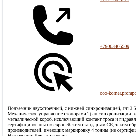
+79063405509
ooo-korner.prompo
Подъемник двухстоечный, с нижней синхронизацией, г/п 3.5
Механическое управление стопорами.Трап синхронизации ра
металлической короб, исключающий контакт троса и гидрав
сертифицированы по европейским стандартам CE, таким обра
производителей, имеющих маркировку 4 тонны (не сертифи
Назначение: Для автосервиса