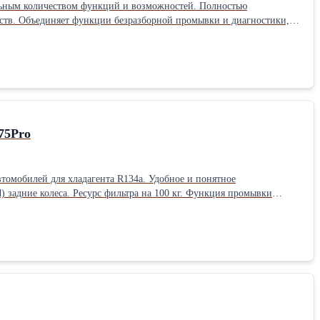
льным количеством функций и возможностей. Полностью
дств. Объединяет функции безразборной промывки и диагностики,
мный внутренний бак 22 кг, сенсорное управление на современном
жидкости. Новая патентованная конструкция установки и
чества.
75Pro
томобилей для хладагента R134a. Удобное и понятное
мы.