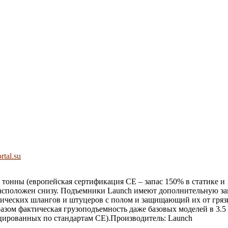
rtal.su
 тонны (европейская сертификация CE – запас 150% в статике и
сположен снизу. Подъемники Launch имеют дополнительную защи
лических шлангов и штуцеров с полом и защищающий их от гряз
зом фактическая грузоподъемность даже базовых моделей в 3.5
цированных по стандартам CE).Производитель: Launch