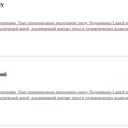
0V
 стопорами. Трап синхронизации расположен снизу. Подъемники Launch 
аллической короб, исключающий контакт троса и гидравлических шланго
unch сертифицированы по европейским стандартам CE, таким образом фа
 китайских производителей, имеющих маркировку 4 тонны (не сертифици
огидравлические Количество стоек: Двухстоечные Грузоподъемность: 4 т
ний
 стопорами. Трап синхронизации расположен снизу. Подъемники Launch 
аллической короб, исключающий контакт троса и гидравлических шланго
unch сертифицированы по европейским стандартам CE, таким образом фа
 китайских производителей, имеющих маркировку 4 тонны (не сертифици
огидравлические Количество стоек: Двухстоечные Грузоподъемность: 4 т