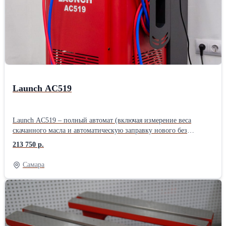
Launch AC519
Launch AC519 – полный автомат (включая измерение веса
скачанного масла и автоматическую заправку нового без
необходимости ручного подтверждения). Без ручных вентилей.
213 750 р.
Подходит для работы с легковым, грузовым транспортом, а так
же спец.техники. - Простое и понятное меню на большом ЖК-
Самара
дисплее. Удобное отображение количества фреона и масла в
установке. - Автоматическая заправка нового масла по весу
откачанного масла (без необходимости ручного ввода). - Ёмкость
старого масла увеличенного объема. - Информативные и легко
читаемые маслозаполненные манометры (включая манометр
давления во внутреннем баллоне). - Принтер в комплекте. -