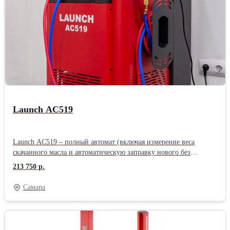
Автоматическая подача масла; Заполнение системы.
Launch AC519
Launch AC519 – полный автомат (включая измерение веса
скачанного масла и автоматическую заправку нового без
необходимости ручного подтверждения). Без ручных вентилей.
213 750 р.
Подходит для работы с легковым, грузовым транспортом, а так
же спец.техники. - Простое и понятное меню на большом ЖК-
Самара
дисплее. Удобное отображение количества фреона и масла в
установке. - Автоматическая заправка нового масла по весу
откачанного масла (без необходимости ручного ввода). - Ёмкость
старого масла увеличенного объема. - Информативные и легко