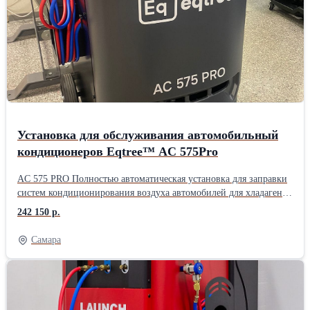
дизельных автомобилей, электромобилей (BEV) и гибридных
транспортных средств. Поддержка дистанционного управления
через диагностический планшет. Поддержка заправки PAG/POE
масла и УФ-индикаторной жидкости. Новая патентованная
конструкция установки и уникальный модуль сепарации масла и
газа обеспечивают более эффективные и стабильные рабочие
качества.
Установка для обслуживания автомобильный
кондиционеров Eqtree™ AC 575Pro
AC 575 PRO Полностью автоматическая установка для заправки
систем кондиционирования воздуха автомобилей для хладагента
R134a. Удобное и понятное русифицированное меню. 7-ти
242 150 р.
дюймовый сенсорный дисплей. Встроенный принтер. Большие
(Offraod) задние колеса. Ресурс фильтра на 100 кг. Функция
Самара
промывки контура кондиционера. Работы с гибридными
автомобилями. Автоматические функции: Откачка и
рециркуляция хладагента; Отделение отработанного масла;
Программируемый вакуум; Тест системы на утечки;
Автоматическая подача масла; Заполнение системы.