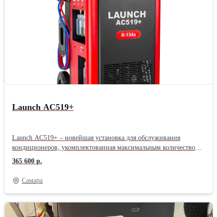
Launch AC519+
Launch AC519+ – новейшая установка для обслуживания
кондиционеров, укомплектованная максимальным количеством
функций и возможностей. Полностью автоматическая, подходит
365 600 р.
для бензиновых, дизельных, электрических и гибридных
транспортных средств. Объединяет функции безразборной
Самара
промывки и диагностики, регенерации хладагента, заправки и
вакуумирования. Точный контроль всех жидкостей по весу,
объёмный внутренний бак 22 кг, сенсорное управление на
современном промышленном экране. Подходит для бензиновых,