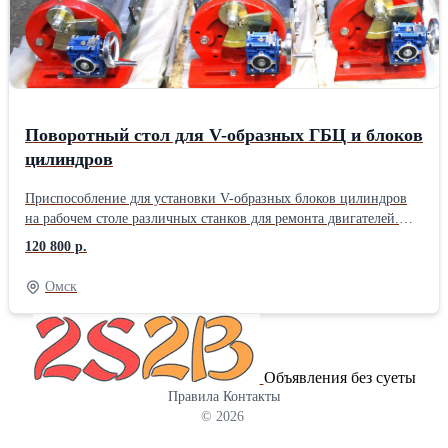
Поворотный стол для V-образных ГБЦ и блоков
цилиндров
Приспособление для установки V-образных блоков цилиндров
на рабочем столе различных станков для ремонта двигателей.
Конструкция стола позволяет смещать деталь в два направления
120 800 р.
в пределах 0-45 градусов. Габаритный размер конструкции:
970х290х270 мм; Размер стола: 285х650 мм; Максимальная
Омск
длина устанавливаемой детали: 730 мм; Масса: 90 кг.
Объявления без суеты
Правила
Контакты
© 2026