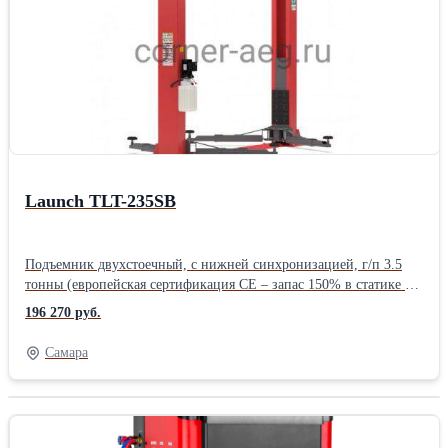
производителей, имеющих маркировку 4 тонны (не
сертифицированных по стандартам CE).Производитель: Launch
Назначение: Для автосервиса Тип: Электрогидравлические
Количество стоек: Двухстоечные Грузоподъемность: 4 тонны
Страна: Китайские
Launch TLT-235SB
Подъемник двухстоечный, с нижней синхронизацией, г/п 3.5
тонны (европейская сертификация CE – запас 150% в статике и
115% в динамике). Толщина профиля колонны 5 мм.
196 270 руб.
Механическое управление стопорами.Трап синхронизации
расположен снизу. Подъемники Launch имеют дополнительную
Самара
защиту тросов и шлангов в трапе синхронизации - снизу -
металлической короб, исключающий контакт троса и
гидравлических шлангов и штуцеров с полом и защищающий
их от грязи и влаги. Двухстоечные подъемники Launch
сертифицированы по европейским стандартам CE, таким