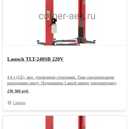
производителей, имеющих маркировку 4 тонны (не
сертифицированных по стандартам CE).Производитель: Launch
Назначение: Для автосервиса Тип: Электрогидравлические
Количество стоек: Двухстоечные Грузоподъемность: 3,5 тонны
Страна: Китайские
Launch TLT-240SB 220V
4.0 т (CE), мех. управление стопорами. Трап синхронизации
расположен снизу. Подъемники Launch имеют дополнительную
защиту тросов и шлангов в трапе синхронизации - снизу -
236 360 руб.
металлической короб, исключающий контакт троса и
гидравлических шлангов и штуцеров с полом и защищающий
Самара
их от грязи и влаги. Двухстоечные подъемники Launch
сертифицированы по европейским стандартам CE, таким
образом фактическая грузоподъемность даже базовых моделей в
3.5 тонны превосходит аналоги других китайских