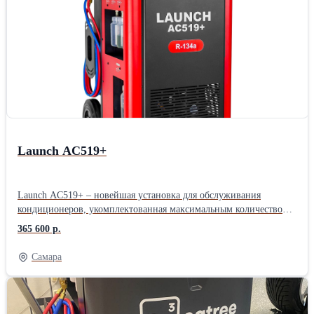
образом фактическая грузоподъемность даже базовых моделей в
3.5 тонны превосходит аналоги других китайских
производителей, имеющих маркировку 4 тонны (не
сертифицированных по стандартам CE).Производитель: Launch
Назначение: Для автосервиса Тип: Электрогидравлические
Количество стоек: Двухстоечные Грузоподъемность: 3,5 тонны
Страна: Китайские
Launch AC519+
Launch AC519+ – новейшая установка для обслуживания
кондиционеров, укомплектованная максимальным количеством
функций и возможностей. Полностью автоматическая, подходит
365 600 р.
для бензиновых, дизельных, электрических и гибридных
транспортных средств. Объединяет функции безразборной
Самара
промывки и диагностики, регенерации хладагента, заправки и
вакуумирования. Точный контроль всех жидкостей по весу,
объёмный внутренний бак 22 кг, сенсорное управление на
современном промышленном экране. Подходит для бензиновых,