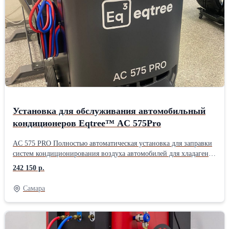
дизельных автомобилей, электромобилей (BEV) и гибридных
транспортных средств. Поддержка дистанционного управления
через диагностический планшет. Поддержка заправки PAG/POE
масла и УФ-индикаторной жидкости. Новая патентованная
конструкция установки и уникальный модуль сепарации масла и
газа обеспечивают более эффективные и стабильные рабочие
качества.
Установка для обслуживания автомобильный
кондиционеров Eqtree™ AC 575Pro
AC 575 PRO Полностью автоматическая установка для заправки
систем кондиционирования воздуха автомобилей для хладагента
R134a. Удобное и понятное русифицированное меню. 7-ти
242 150 р.
дюймовый сенсорный дисплей. Встроенный принтер. Большие
(Offraod) задние колеса. Ресурс фильтра на 100 кг. Функция
Самара
промывки контура кондиционера. Работы с гибридными
автомобилями. Автоматические функции: Откачка и
рециркуляция хладагента; Отделение отработанного масла;
Программируемый вакуум; Тест системы на утечки;