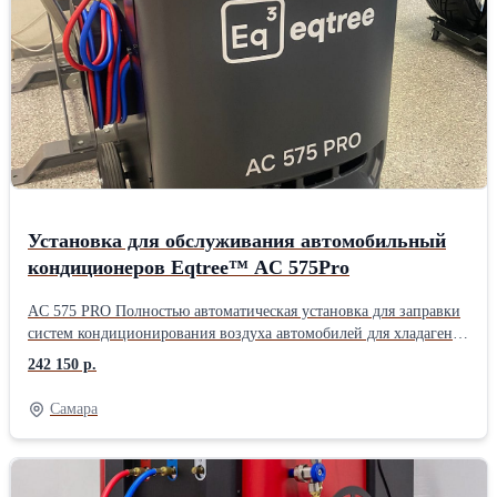
дизельных автомобилей, электромобилей (BEV) и гибридных
транспортных средств. Поддержка дистанционного управления
через диагностический планшет. Поддержка заправки PAG/POE
масла и УФ-индикаторной жидкости. Новая патентованная
конструкция установки и уникальный модуль сепарации масла и
газа обеспечивают более эффективные и стабильные рабочие
качества.
Установка для обслуживания автомобильный
кондиционеров Eqtree™ AC 575Pro
AC 575 PRO Полностью автоматическая установка для заправки
систем кондиционирования воздуха автомобилей для хладагента
R134a. Удобное и понятное русифицированное меню. 7-ти
242 150 р.
дюймовый сенсорный дисплей. Встроенный принтер. Большие
(Offraod) задние колеса. Ресурс фильтра на 100 кг. Функция
Самара
промывки контура кондиционера. Работы с гибридными
автомобилями. Автоматические функции: Откачка и
рециркуляция хладагента; Отделение отработанного масла;
Программируемый вакуум; Тест системы на утечки;