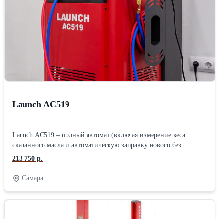
Автоматическая подача масла; Заполнение системы.
Launch AC519
Launch AC519 – полный автомат (включая измерение веса
скачанного масла и автоматическую заправку нового без
необходимости ручного подтверждения). Без ручных вентилей.
213 750 р.
Подходит для работы с легковым, грузовым транспортом, а так
же спец.техники. - Простое и понятное меню на большом ЖК-
Самара
дисплее. Удобное отображение количества фреона и масла в
установке. - Автоматическая заправка нового масла по весу
откачанного масла (без необходимости ручного ввода). - Ёмкость
старого масла увеличенного объема. - Информативные и легко