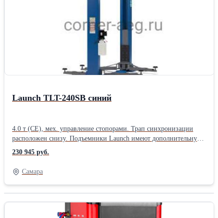
производителей, имеющих маркировку 4 тонны (не
сертифицированных по стандартам CE).Производитель: Launch
Назначение: Для автосервиса Тип: Электрогидравлические
Количество стоек: Двухстоечные Грузоподъемность: 4 тонны
Страна: Китайские
Launch TLT-240SB синий
4.0 т (CE), мех. управление стопорами. Трап синхронизации
расположен снизу. Подъемники Launch имеют дополнительную
защиту тросов и шлангов в трапе синхронизации - снизу -
230 945 руб.
металлической короб, исключающий контакт троса и
гидравлических шлангов и штуцеров с полом и защищающий
Самара
их от грязи и влаги. Двухстоечные подъемники Launch
сертифицированы по европейским стандартам CE, таким
образом фактическая грузоподъемность даже базовых моделей в
3.5 тонны превосходит аналоги других китайских
производителей, имеющих маркировку 4 тонны (не