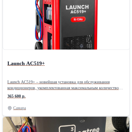
сертифицированных по стандартам CE).Производитель: Launch
Назначение: Для автосервиса Тип: Электрогидравлические
Количество стоек: Двухстоечные Грузоподъемность: 4 тонны
Страна: Китайские
Launch AC519+
Launch AC519+ – новейшая установка для обслуживания
кондиционеров, укомплектованная максимальным количеством
функций и возможностей. Полностью автоматическая, подходит
365 600 р.
для бензиновых, дизельных, электрических и гибридных
транспортных средств. Объединяет функции безразборной
Самара
промывки и диагностики, регенерации хладагента, заправки и
вакуумирования. Точный контроль всех жидкостей по весу,
объёмный внутренний бак 22 кг, сенсорное управление на
современном промышленном экране. Подходит для бензиновых,