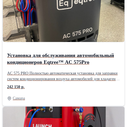
дизельных автомобилей, электромобилей (BEV) и гибридных
транспортных средств. Поддержка дистанционного управления
через диагностический планшет. Поддержка заправки PAG/POE
масла и УФ-индикаторной жидкости. Новая патентованная
конструкция установки и уникальный модуль сепарации масла и
газа обеспечивают более эффективные и стабильные рабочие
качества.
Установка для обслуживания автомобильный
кондиционеров Eqtree™ AC 575Pro
AC 575 PRO Полностью автоматическая установка для заправки
систем кондиционирования воздуха автомобилей для хладагента
R134a. Удобное и понятное русифицированное меню. 7-ти
242 150 р.
дюймовый сенсорный дисплей. Встроенный принтер. Большие
(Offraod) задние колеса. Ресурс фильтра на 100 кг. Функция
Самара
промывки контура кондиционера. Работы с гибридными
автомобилями. Автоматические функции: Откачка и
рециркуляция хладагента; Отделение отработанного масла;
Программируемый вакуум; Тест системы на утечки;
Автоматическая подача масла; Заполнение системы.