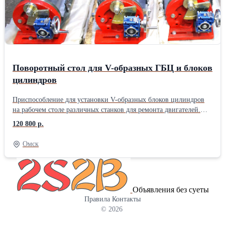
Поворотный стол для V-образных ГБЦ и блоков
цилиндров
Приспособление для установки V-образных блоков цилиндров
на рабочем столе различных станков для ремонта двигателей.
Конструкция стола позволяет смещать деталь в два направления
120 800 р.
в пределах 0-45 градусов. Габаритный размер конструкции:
970х290х270 мм; Размер стола: 285х650 мм; Максимальная
Омск
длина устанавливаемой детали: 730 мм; Масса: 90 кг.
Объявления без суеты
Правила
Контакты
© 2026