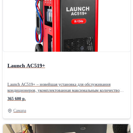
Launch AC519+
Launch AC519+ – новейшая установка для обслуживания
кондиционеров, укомплектованная максимальным количеством
функций и возможностей. Полностью автоматическая, подходит
365 600 р.
для бензиновых, дизельных, электрических и гибридных
транспортных средств. Объединяет функции безразборной
Самара
промывки и диагностики, регенерации хладагента, заправки и
вакуумирования. Точный контроль всех жидкостей по весу,
объёмный внутренний бак 22 кг, сенсорное управление на
современном промышленном экране. Подходит для бензиновых,