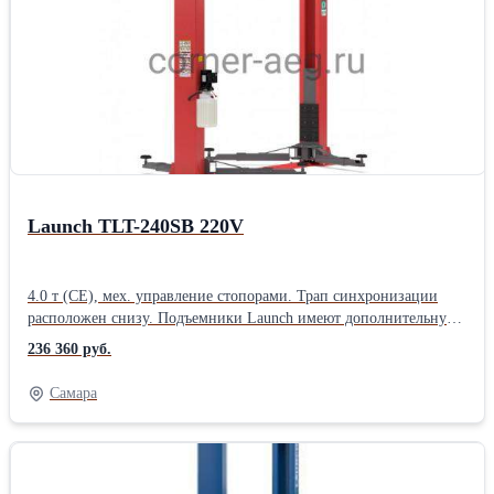
производителей, имеющих маркировку 4 тонны (не
сертифицированных по стандартам CE).Производитель: Launch
Назначение: Для автосервиса Тип: Электрогидравлические
Количество стоек: Двухстоечные Грузоподъемность: 3,5 тонны
Страна: Китайские
Launch TLT-240SB 220V
4.0 т (CE), мех. управление стопорами. Трап синхронизации
расположен снизу. Подъемники Launch имеют дополнительную
защиту тросов и шлангов в трапе синхронизации - снизу -
236 360 руб.
металлической короб, исключающий контакт троса и
гидравлических шлангов и штуцеров с полом и защищающий
Самара
их от грязи и влаги. Двухстоечные подъемники Launch
сертифицированы по европейским стандартам CE, таким
образом фактическая грузоподъемность даже базовых моделей в
3.5 тонны превосходит аналоги других китайских