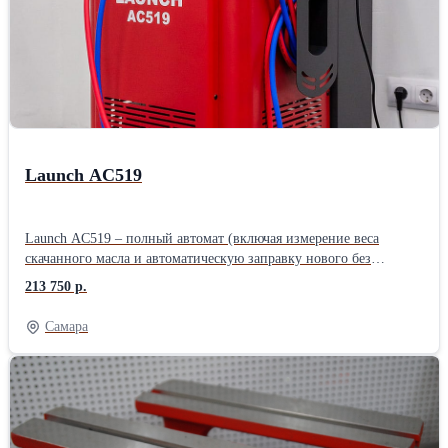
Launch AC519
Launch AC519 – полный автомат (включая измерение веса
скачанного масла и автоматическую заправку нового без
необходимости ручного подтверждения). Без ручных вентилей.
213 750 р.
Подходит для работы с легковым, грузовым транспортом, а так
же спец.техники. - Простое и понятное меню на большом ЖК-
Самара
дисплее. Удобное отображение количества фреона и масла в
установке. - Автоматическая заправка нового масла по весу
откачанного масла (без необходимости ручного ввода). - Ёмкость
старого масла увеличенного объема. - Информативные и легко
читаемые маслозаполненные манометры (включая манометр
давления во внутреннем баллоне). - Принтер в комплекте. -