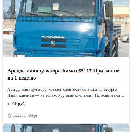
Аренда манипулятора Камаз 65117 При заказе
на 1 неделю
Аренда манипулятора: каталог спецтехники в Екатеринбурге
Наши клиенты — не только крупные компании. Использование
спецтехники может понадобиться не только в рамках
2 050 руб.
строительного процесса, но и при выполнении ряда бытовых
задач, связанных с необходимостью транспортировки и
Екатеринбург
перемещения на объекте больших и тяжелых грузов. Мы
предлагаем аренду манипулятора Daewoo Novus. Эта
современная модель универсального спецтранспорта позволит