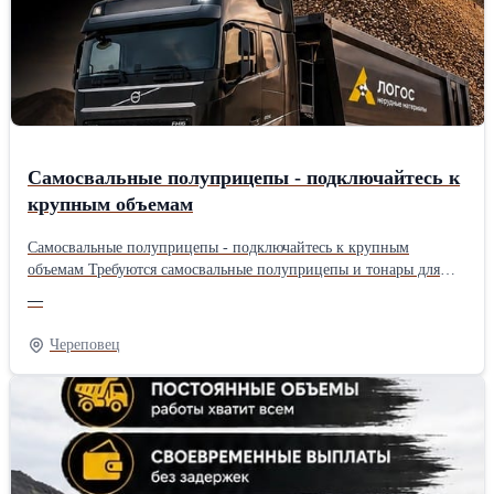
предложим оформить аренду мини-погрузчика.Производитель:
Собственное производство Длина: 140 см Ширина: 140 см
Высота: 140 см
Самосвальные полуприцепы - подключайтесь к
крупным объемам
Самосвальные полуприцепы - подключайтесь к крупным
объемам Требуются самосвальные полуприцепы и тонары для
постоянной работы. Большие объемы перевозок, загрузка 24/7.
—
Стабильные выплаты по графику. Долгосрочное сотрудничество.
Работа 24/7, большие объемы перевозок и стабильные выплаты
Череповец
по расписанию.