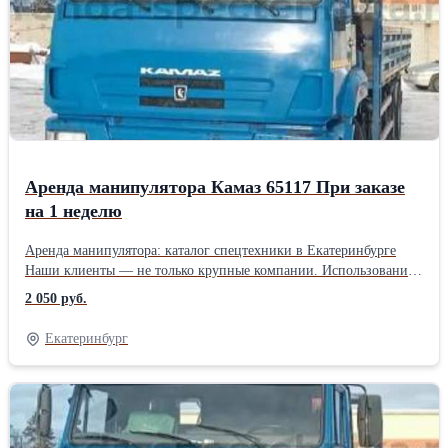
Аренда манипулятора Камаз 65117 При заказе
на 1 неделю
Аренда манипулятора: каталог спецтехники в Екатеринбурге
Наши клиенты — не только крупные компании. Использование
спецтехники может понадобиться не только в рамках
2 050 руб.
строительного процесса, но и при выполнении ряда бытовых
задач, связанных с необходимостью транспортировки и
Екатеринбург
перемещения на объекте больших и тяжелых грузов. Мы
предлагаем аренду манипулятора Daewoo Novus. Эта
современная модель универсального спецтранспорта позволит
Вам осуществить: * Перевозка строительных материалов и
крупногабаритных грузов. Маневренность машины позволит с