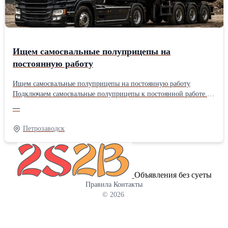
Ищем самосвальные полуприцепы на
постоянную работу
Ищем самосвальные полуприцепы на постоянную работу
Подключаем самосвальные полуприцепы к постоянной работе.
Работаем круглосуточно, объемы большие. Стабильная загрузка
—
без длительных простоев. Выплаты — вовремя, по
согласованному графику. Работа 24/7, большие объемы
Петрозаводск
перевозок и стабильные выплаты по расписанию.
Объявления без суеты
Правила
Контакты
© 2026