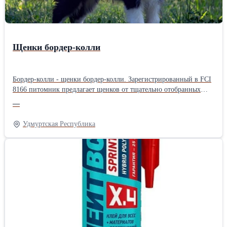
Щенки бордер-колли
Бордер-колли - щенки бордер-колли. Зарегистрированный в FCI
8166 питомник предлагает щенков от тщательно отобранных
родителей, прошедших генетические тесты на 273
—
инфекционных заболевания, а также другие необходимые
проверки здоровья. Наши собаки происходят из лучших
Удмуртская Республика
питомников мира: Clan-Abby, Bayshore, Nahrof, Maghera... они
отличаются высоким интеллектом, уравновешенным
темпераментом, исключительной красотой, привязанностью,
дружелюбным отношением к детям, взрослым и другим
животным. Они не лают. Подходят для содержания в качестве
домашнего питомца, для выставок, спорта или разведения.
Наши щенки предназначены только для тех, кто хочет для себя
самого лучшего. Возможна доставка по всей Европе.
Контактный телефон +38163626334, Вайбер, Вотсап
+38163626334 Гордана Ачимович Крушевац, Сербия Бордер-