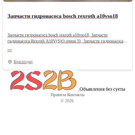
Запчасти гидронасоса bosch rexroth a10vso18
Запчасти гидронасоса bosch rexroth a10vso18, Запчасти
гидронасоса Rexroth A10V(S)O серия 31, Запчасти гидронасоса
bosch rexroth a10vso серии 52, Запчасти гидравлического насоса
—
bosch rexroth a10vso серии 31, Запчасти гидронасоса bosch rexroth
a10vso, Запчасти насоса bosch rexroth a10vso18, Запчасти
Краснодар
гидравлики спецтехники rexroth a10vso18, Запчасти аксиально-
поршневого насоса rexroth a10vso18, Запасные части гидронасоса
Bosch Rexroth A10VSO18: Надежность и точность в каждой
детали. Гидравлика — это сердце вашей техники, а аксиально-
Объявления без суеты
поршневой насос Bosch Rexroth A10VSO18 — это ее надежный
Правила
Контакты
мотор. Однако даже эталонная надежность требует
© 2026
своевременного обслуживания. Когда приходит время ремонта,
выбор правильных комплектующих становится критическим
фактором, определяющим ресурс и производительность всей
гидросистемы. Что мы предлагаем? В нашем ассортименте
представлен полный перечень запчастей для насоса серии
A10VSO18 (включая модификации /31). Это идеальное решение