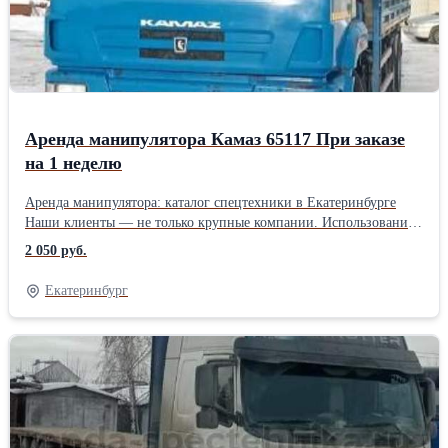
Аренда манипулятора Камаз 65117 При заказе
на 1 неделю
Аренда манипулятора: каталог спецтехники в Екатеринбурге
Наши клиенты — не только крупные компании. Использование
спецтехники может понадобиться не только в рамках
2 050 руб.
строительного процесса, но и при выполнении ряда бытовых
задач, связанных с необходимостью транспортировки и
Екатеринбург
перемещения на объекте больших и тяжелых грузов. Мы
предлагаем аренду манипулятора Daewoo Novus. Эта
современная модель универсального спецтранспорта позволит
Вам осуществить: * Перевозка строительных материалов и
крупногабаритных грузов. Маневренность машины позволит с
легкостью не только доставить необходимый груз к месту
назначения, но и без проблем совершить погрузочно-
разгрузочные работы в стесненных условиях города; * При