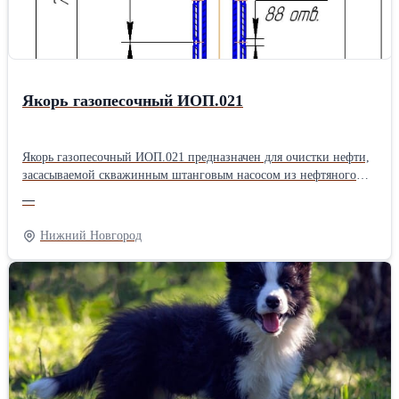
Высота: 140 см
Якорь газопесочный ИОП.021
Якорь газопесочный ИОП.021 предназначен для очистки нефти,
засасываемой скважинным штанговым насосом из нефтяного
пласта. Якорь газопесочный ИОП.021 состоит из верхнего
—
корпуса, нижнего корпуса, патрубка, соединительных муфт,
внутренней трубы и пробки. Все детали якоря за исключением
Нижний Новгород
внутренней трубы имеют резьбы НКТ73 ГОСТ 633-80 с шагом
2,54 мм. Для забора рабочей среды из затрубного пространства
верхний корпус имеет 88 отверстий Ø10мм. Характеристики: -
диаметр эксплуатационной колонны…114, 146, 168; -
габаритные размеры: длина 16058 мм, диаметр Ø89 мм; - масса
22,2 кг; - рабочий диапазон пропускной способности до 200 м3/
сут.