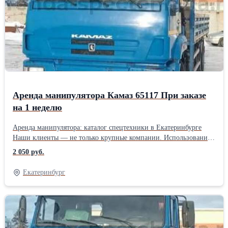
Аренда манипулятора Камаз 65117 При заказе
на 1 неделю
Аренда манипулятора: каталог спецтехники в Екатеринбурге
Наши клиенты — не только крупные компании. Использование
спецтехники может понадобиться не только в рамках
2 050 руб.
строительного процесса, но и при выполнении ряда бытовых
задач, связанных с необходимостью транспортировки и
Екатеринбург
перемещения на объекте больших и тяжелых грузов. Мы
предлагаем аренду манипулятора Daewoo Novus. Эта
современная модель универсального спецтранспорта позволит
Вам осуществить: * Перевозка строительных материалов и
крупногабаритных грузов. Маневренность машины позволит с