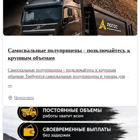
предложим оформить аренду мини-погрузчика.Производитель:
Собственное производство Длина: 140 см Ширина: 140 см
Высота: 140 см
Самосвальные полуприцепы - подключайтесь к
крупным объемам
Самосвальные полуприцепы - подключайтесь к крупным
объемам Требуются самосвальные полуприцепы и тонары для
постоянной работы. Большие объемы перевозок, загрузка 24/7.
—
Стабильные выплаты по графику. Долгосрочное сотрудничество.
Работа 24/7, большие объемы перевозок и стабильные выплаты
Череповец
по расписанию.