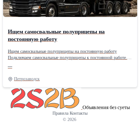
Ищем самосвальные полуприцепы на
постоянную работу
Ищем самосвальные полуприцепы на постоянную работу
Подключаем самосвальные полуприцепы к постоянной работе.
Работаем круглосуточно, объемы большие. Стабильная загрузка
—
без длительных простоев. Выплаты — вовремя, по
согласованному графику. Работа 24/7, большие объемы
Петрозаводск
перевозок и стабильные выплаты по расписанию.
Объявления без суеты
Правила
Контакты
© 2026