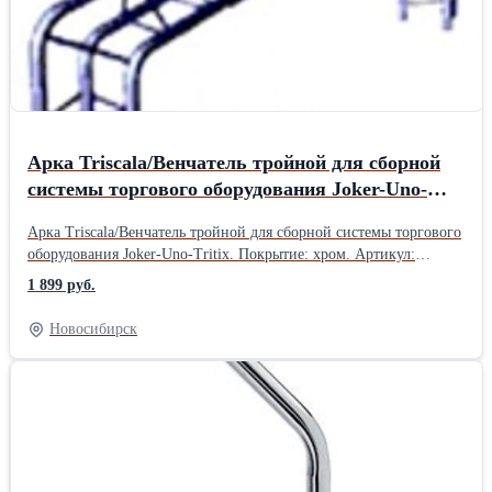
Арка Triscala/Венчатель тройной для сборной
системы торгового оборудования Joker-Uno-
Tritix, Arthema Group, Италия.
Арка Triscala/Венчатель тройной для сборной системы торгового
оборудования Joker-Uno-Tritix. Покрытие: хром. Артикул:
TR10A. Кол-во: Производство: Arthema Group, Италия. Товар
1 899 руб.
есть в наличии.Производитель: Arthema Group, Италия.
Новосибирск