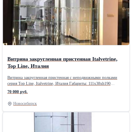
Витрина закругленная пристенная Italvetrine,
Top Line, Италия
Витрина закругленная пристенная с неподвижными полками
серия Top Line, Italvetrine, Италия Габариты: 111x38xh190
Встроенная светодиодная подсветка Вентилятор Зеркальная
70 000 руб.
задняя стенка Дверь с замком Кол-во в наличии - 2
шт.Производитель: Italvetrine, Италия Тип: Пристенные
Новосибирск