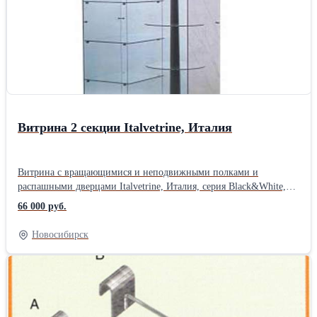
Витрина 2 секции Italvetrine, Италия
Витрина с вращающимися и неподвижными полками и
распашными дверцами Italvetrine, Италия, серия Black&White,
модель 90G: Габариты: 93x52xh198 Основание и топ: окрашено
66 000 руб.
под вишневое дерево Внутренняя часть основания зеркальная
Подсветка: 4 галогеновые лампочки Количество полок: 4/5
Новосибирск
Расстояние м/у полками: 30 см Количество напольных
колесиков: 4 Дверца с замком Вес: 150 кг Количество в наличии:
1 шт.