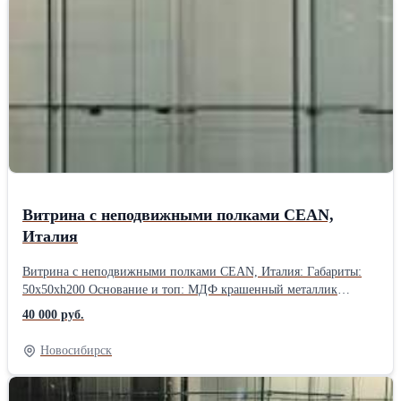
Витрина с неподвижными полками CEAN,
Италия
Витрина с неподвижными полками CEAN, Италия: Габариты:
50x50xh200 Основание и топ: МДФ крашенный металлик
Подсветка: 1 светодиодная лампочка Количество полок: 5
40 000 руб.
Расстояние м/у полками: 30 см Напольные колесики Дверца
распашная с замком 90 кг В наличии 1 шт.
Новосибирск
Самовывоз.Производитель: Italvetrine, Италия