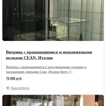
Витрина с вращающимися и неподвижными
полками CEAN, Италия
Витрина с вращающимися и неподвижными полками и
распашными дверцами Cean, Италия (фото 7)
Габариты:150x50xh200 Основание и топ: Внутренняя часть
70 000 руб.
основания: Подсветка: 4 светодиодных лампочки Количество
полок: 4/5 Расстояние м/у полками: Количество напольных
Новосибирск
колесиков: Дверца с замком Вес: 210 кг Количество в наличии:
2 шт. Cтоимость указана одной витрины.