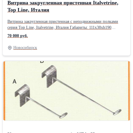
Витрина закругленная пристенная Italvetrine,
Top Line, Италия
Витрина закругленная пристенная с неподвижными полками
серия Top Line, Italvetrine, Италия Габариты: 111x38xh190
Встроенная светодиодная подсветка Вентилятор Зеркальная
70 000 руб.
задняя стенка Дверь с замком Кол-во в наличии - 2
шт.Производитель: Italvetrine, Италия Тип: Пристенные
Новосибирск