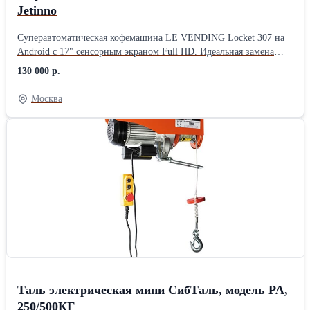
Jetinno
Суперавтоматическая кофемашина LE VENDING Locket 307 на
Android с 17" сенсорным экраном Full HD. Идеальная замена
Jetinno 22/24/32/JL25/JK24/JL22/28v/28/25, Unicum RU/NERO,
130 000 р.
Jofemar Orion/23/Bluetec G23/G25, Saeco PHEDRA.
Преимущества: * 100+ напитков (кофе, капучино, латте, горячий
Москва
шоколад) * Металлические жернова, 7 ступеней помола * Бойлер
1,5 л, работа от водопровода или емкости * 3 контейнера для
ингредиентов по 1400 г * Бункер для зерна 2000 г * MDB
интерфейс для платежных систем * Кастомизация меню,
загрузка рекламы через USB * Производительность более 200
чашек/день Габариты: 438x550x1010 мм. Гарантия, доставка по
РФ, предпродажная подготовка.
Таль электрическая мини СибТаль, модель PA,
250/500КГ