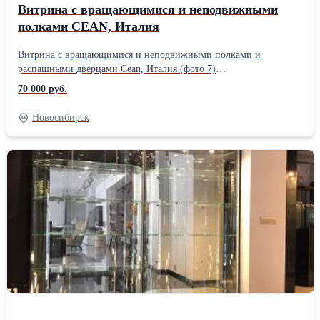
Витрина с вращающимися и неподвижными
полками CEAN, Италия
Витрина с вращающимися и неподвижными полками и
распашными дверцами Cean, Италия (фото 7)
Габариты:150x50xh200 Основание и топ: Внутренняя часть
70 000 руб.
основания: Подсветка: 4 светодиодных лампочки Количество
полок: 4/5 Расстояние м/у полками: Количество напольных
Новосибирск
колесиков: Дверца с замком Вес: 210 кг Количество в наличии:
2 шт. Cтоимость указана одной витрины.