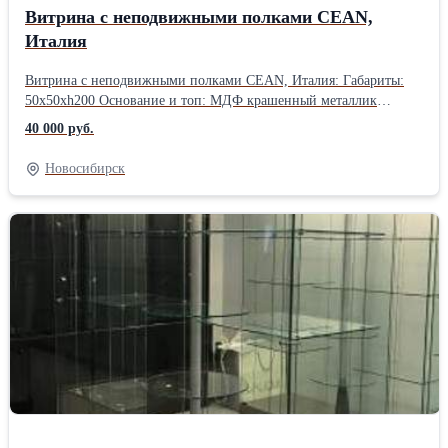
Витрина с неподвижными полками CEAN,
Италия
Витрина с неподвижными полками CEAN, Италия: Габариты:
50x50xh200 Основание и топ: МДФ крашенный металлик
Подсветка: 1 светодиодная лампочка Количество полок: 5
40 000 руб.
Расстояние м/у полками: 30 см Напольные колесики Дверца
распашная с замком 90 кг В наличии 1 шт.
Новосибирск
Самовывоз.Производитель: Italvetrine, Италия