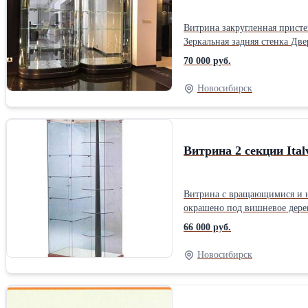
Витрина закругленная пристенная с неподвижными п
70 000 руб.
Новосибирск
Витрина 2 секции Ital
Витрина с вращающимися и неподвижны
окрашено под вишневое дерево Внутренняя часть основания зеркальная Подсветка: 4 галогеновые лампочки Количество полок: 4/5 Расстояние м/у п
66 000 руб.
Новосибирск