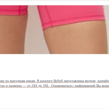
кве по выгодным ценам. В каталоге BeSelf представлены модели, разра
етах и размерах — от 2XS до 3XL. Ознакомиться с информацией Вы може