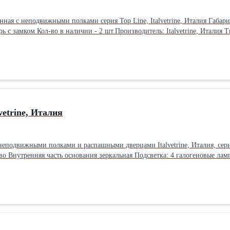
олками серия Top Line, Italvetrine, Италия Габариты: 111x38xh190 Встроенная светодиодная подсветка Вентилятор
Зеркальная задняя стенка Дверь с замком Кол-во в наличии - 2 шт.Производитель: Italvetrine
vetrine, Италия
ми полками и распашными дверцами Italvetrine, Италия, серия Black&White, модель 90G: Га
олками: 30 см
Количество напольных колесиков: 4 Дверца с замком Вес: 150 кг Количество в наличии: 1 шт.