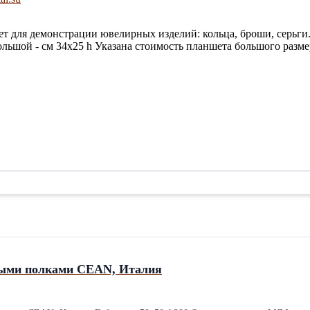
ет для демонстрации ювелирных изделий: кольца, броши, серьги.
ольшой - см 34х25 h Указана стоимость планшета большого размер
ными полками CEAN, Италия