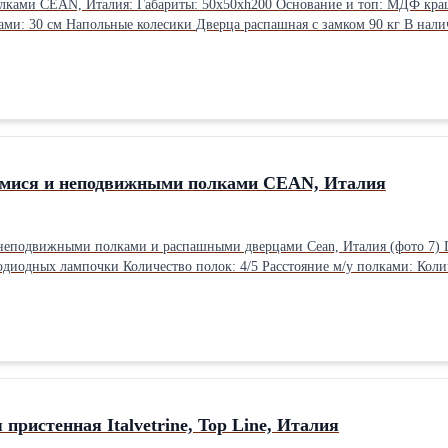
Ф крашенный металлик Подсветка: 1 светодиодная лампочка Количество
мися и неподвижными полками CEAN, Италия
ками и распашными дверцами Cean, Италия (фото 7) Габариты:150x50xh200 Основание и топ: Внутренняя часть
Количество в наличии: 2 шт. Cтоимость указана одной витрины.
пристенная Italvetrine, Top Line, Италия