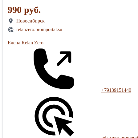
990 руб.
Новосибирск
relanzero.promportal.su
Елена Relan Zero
+79139151440
relanzero.promport