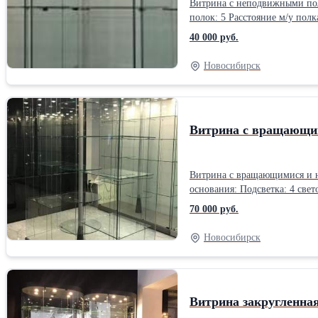
Витрина с неподвижными полками CEAN, Италия: Габариты: 50x50xh200 Основание и топ: МД
40 000 руб.
Новосибирск
Витрина с вращающи
Витрина с вращающимися и неподвижными пол
основания: Подсветка: 4 светодиодных лампочки Количество полок: 4/5 Расстояние м/у полками: Количество напольных колесиков: Дверца с замком Вес: 210 кг
70 000 руб.
Новосибирск
Витрина закругленная 