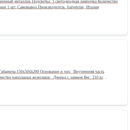
полок: 5 Расстояние м/у полками: 30 см Напольные колесики Дверца распашная с замком 90 кг В наличии 1 шт. Самовывоз.Производитель: Italvetrine, Италия