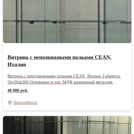
Витрина с неподвижными полками CEAN,
Италия
Витрина с неподвижными полками CEAN, Италия: Габариты:
50x50xh200 Основание и топ: МДФ крашенный металлик
Подсветка: 1 светодиодная лампочка Количество полок: 5
40 000 руб.
Расстояние м/у полками: 30 см Напольные колесики Дверца
распашная с замком 90 кг В наличии 1 шт.
Новосибирск
Самовывоз.Производитель: Italvetrine, Италия