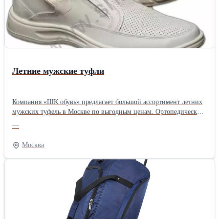
Летние мужские туфли
Компания «ШК обувь» предлагает большой ассортимент летних
мужских туфель в Москве по выгодным ценам. Ортопедические
стельки поддерживают комфорт, а мягкий материал верха легко
—
адаптируется к строению стопы и не натирает в процессе носки.
Обувь из натуральной кожи неприхотлива в уходе и устойчива к
Москва
деформации Ознакомиться с каталогом Вы можете на нашем
сайте