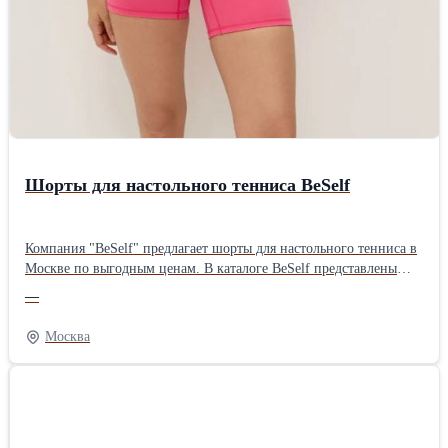
Шорты для настольного тенниса BeSelf
Компания "BeSelf" предлагает шорты для настольного тенниса в
Москве по выгодным ценам. В каталоге BeSelf представлены
модели, разработанные с учетом интенсивных движений, резких
—
ускорений и длительных тренировок. В наличии доступны
варианты в разных цветах и размерах — от 2XS до 3XL.
Москва
Ознакомиться с информацией Вы можете на нашем сайте