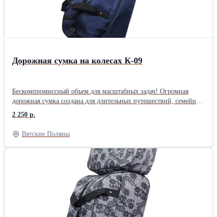
Дорожная сумка на колесах К-09
Бескомпромиссный объем для масштабных задач! Огромная
дорожная сумка создана для длительных путешествий, семейных
поездок, командировок и спортивных соревнований. Главное
2 250 р.
отделение открывается полностью, как откидная крышка
чемодана. Вам больше не нужно заталкивать вещи в узкую щель
Вятские Поляны
— вы видите весь свой гардероб как на ладони, можете
аккуратно разложить одежду и достать любую вещь со дна. Три
огромных наружных кармана на молнии позволяют разложить
вещи первой необходимости так, чтобы они всегда были под
рукой. Два больших прорезиненных колеса закреплены на
прочных болтах и шарнирах. Они мягко гасят неровности
дороги, катятся тихо и рассчитаны на экстремальные нагрузки
при полной загрузке сумки. Увеличенная высота выдвижной