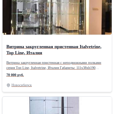
Витрина закругленная пристенная Italvetrine,
Top Line, Италия
Витрина закругленная пристенная с неподвижными полками
серия Top Line, Italvetrine, Италия Габариты: 111x38xh190
Встроенная светодиодная подсветка Вентилятор Зеркальная
70 000 руб.
задняя стенка Дверь с замком Кол-во в наличии - 2
шт.Производитель: Italvetrine, Италия Тип: Пристенные
Новосибирск