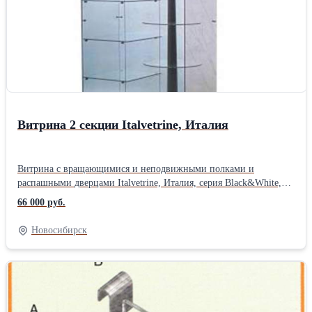
Витрина 2 секции Italvetrine, Италия
Витрина с вращающимися и неподвижными полками и
распашными дверцами Italvetrine, Италия, серия Black&White,
модель 90G: Габариты: 93x52xh198 Основание и топ: окрашено
66 000 руб.
под вишневое дерево Внутренняя часть основания зеркальная
Подсветка: 4 галогеновые лампочки Количество полок: 4/5
Новосибирск
Расстояние м/у полками: 30 см Количество напольных
колесиков: 4 Дверца с замком Вес: 150 кг Количество в наличии:
1 шт.