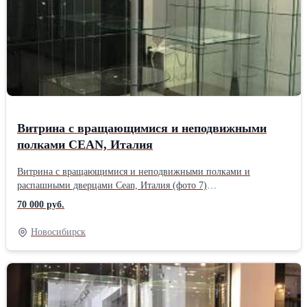
Витрина с вращающимися и неподвижными
полками CEAN, Италия
Витрина с вращающимися и неподвижными полками и
распашными дверцами Cean, Италия (фото 7)
Габариты:150x50xh200 Основание и топ: Внутренняя часть
70 000 руб.
основания: Подсветка: 4 светодиодных лампочки Количество
полок: 4/5 Расстояние м/у полками: Количество напольных
Новосибирск
колесиков: Дверца с замком Вес: 210 кг Количество в наличии:
2 шт. Cтоимость указана одной витрины.