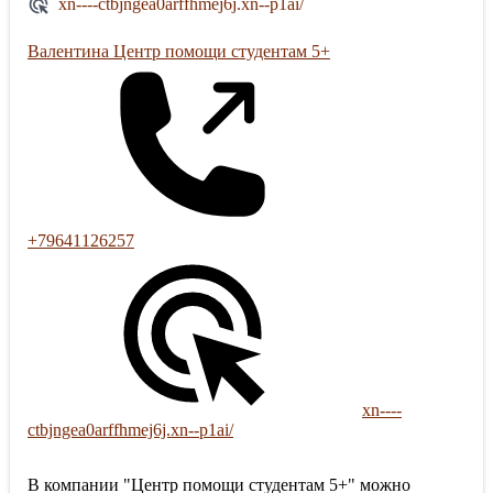
xn----ctbjngea0arffhmej6j.xn--p1ai/
Валентина Центр помощи студентам 5+
+79641126257
xn----
ctbjngea0arffhmej6j.xn--p1ai/
В компании "Центр помощи студентам 5+" можно